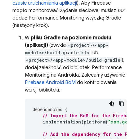
czasie uruchamiania aplikacji
). Aby Firebase
mogło monitorować żądania sieciowe, musisz
też
dodać
Performance Monitoring
wtyczkę Gradle
(następny krok).
W
pliku Gradle na poziomie modułu
(aplikacji)
(zwykle
<project>/<app-
module>/build.gradle.kts
lub
<project>/<app-module>/build.gradle
),
dodaj zależność od biblioteki
Performance
Monitoring
na Androida. Zalecamy używanie
Firebase Android BoM
do kontrolowania
wersji biblioteki.
dependencies
{
// Import the 
BoM
 for the Firebase 
implementation
(
platform
(
"com.google
// Add the dependency for the 
Perfo