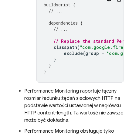
buildscript
{
// ...
dependencies
{
// ...
// Replace the standard 
Perform
classpath
(
"com.google.firebase
exclude
(
group
=
"com.googl
}
}
}
Performance Monitoring
raportuje łączny
rozmiar ładunku żądań sieciowych HTTP na
podstawie wartości ustawionej w nagłówku
HTTP content-length. Ta wartość nie zawsze
może być dokładna.
Performance Monitoring
obsługuje tylko