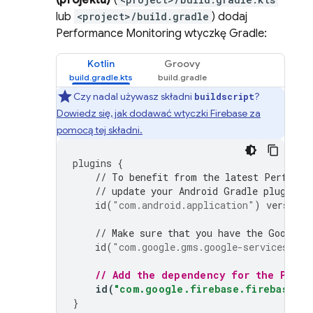
(projektu)
(
lub
<project>/build.gradle
) dodaj
Performance Monitoring
wtyczkę Gradle:
Kotlin
Groovy
Czy nadal używasz składni
?
buildscript
Dowiedz się, jak dodawać wtyczki Firebase za
pomocą tej składni.
plugins
{
// To benefit from the latest 
Performa
// update your Android Gradle plugin d
id
(
"com.android.application"
)
version
// Make sure that you have the Google 
id
(
"com.google.gms.google-services"
)
v
// Add the dependency for the 
Perfo
id
(
"com.google.firebase.firebase-pe
}