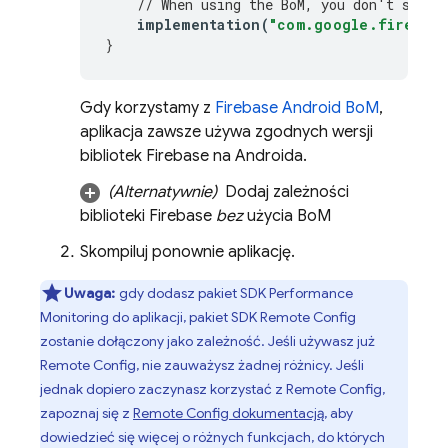
// When using the 
BoM
, you don't speci
implementation
(
"com.google.firebase
}
Gdy korzystamy z
Firebase Android BoM
,
aplikacja zawsze używa zgodnych wersji
bibliotek Firebase na Androida.
(Alternatywnie)
Dodaj zależności
biblioteki Firebase
bez
użycia
BoM
Skompiluj ponownie aplikację.
Uwaga:
gdy dodasz pakiet SDK
Performance
Monitoring
do aplikacji, pakiet SDK
Remote Config
zostanie dołączony jako zależność. Jeśli używasz już
Remote Config
, nie zauważysz żadnej różnicy. Jeśli
jednak dopiero zaczynasz korzystać z
Remote Config
,
zapoznaj się z
Remote Config
dokumentacją
, aby
dowiedzieć się więcej o różnych funkcjach, do których