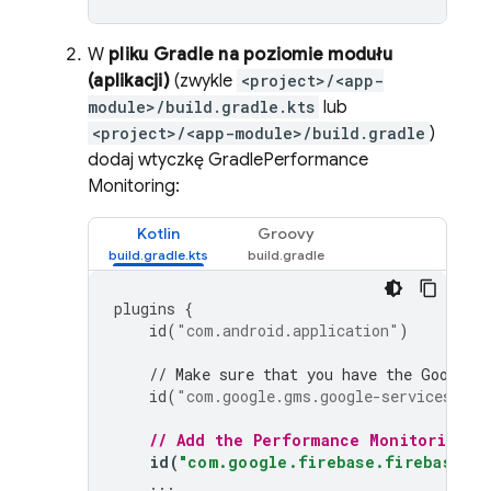
W
pliku Gradle na poziomie modułu
(aplikacji)
(zwykle
<project>/<app-
module>/build.gradle.kts
lub
<project>/<app-module>/build.gradle
)
dodaj wtyczkę Gradle
Performance
Monitoring
:
Kotlin
Groovy
plugins
{
id
(
"com.android.application"
)
// Make sure that you have the Google 
id
(
"com.google.gms.google-services"
)
// Add the 
Performance Monitoring
 G
id
(
"com.google.firebase.firebase-pe
...