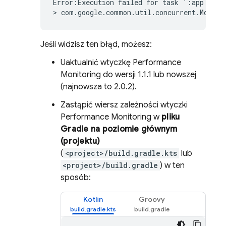
Error:Execution failed for task ':app:packa
> com.google.common.util.concurrent.MoreEx
Jeśli widzisz ten błąd, możesz:
Uaktualnić wtyczkę
Performance
Monitoring
do wersji 1.1.1 lub nowszej
(najnowsza to 2.0.2).
Zastąpić wiersz zależności wtyczki
Performance Monitoring
w
pliku
Gradle na poziomie głównym
(projektu)
(
<project>/build.gradle.kts
lub
<project>/build.gradle
) w ten
sposób:
Kotlin
Groovy