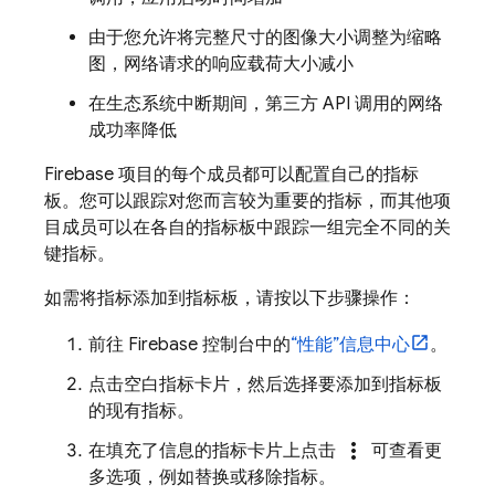
由于您允许将完整尺寸的图像大小调整为缩略
图，网络请求的响应载荷大小
减小
在生态系统中断期间，第三方 API 调用的网络
成功率
降低
Firebase 项目的每个成员都可以配置自己的指标
板。您可以跟踪对您而言较为重要的指标，而其他项
目成员可以在各自的指标板中跟踪一组完全不同的关
键指标。
如需将指标添加到指标板，请按以下步骤操作：
前往
Firebase
控制台中的
“性能”
信息中心
。
点击空白指标卡片，然后选择要添加到指标板
的现有指标。
more_vert
在填充了信息的指标卡片上点击
可查看更
多选项，例如替换或移除指标。