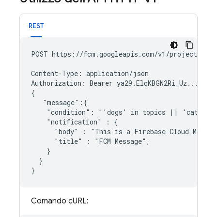
REST
POST https://fcm.googleapis.com/v1/projects/myp
Content-Type: application/json

Authorization: Bearer ya29.ElqKBGN2Ri_Uz...HnS_u
{

   "message":{

    "condition": "'dogs' in topics || 'cats' in
    "notification" : {

      "body" : "This is a Firebase Cloud Messag
      "title" : "FCM Message",

    }

  }

Comando cURL: