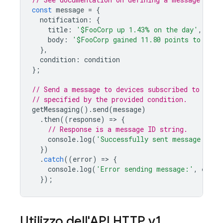
const
message
=
{
notification
:
{
title
:
'$FooCorp up 1.43% on the day'
,
body
:
'$FooCorp gained 11.80 points to clos
},
condition
:
condition
};
// Send a message to devices subscribed to the 
// specified by the provided condition.
getMessaging
().
send
(
message
)
.
then
((
response
)
=
>
{
// Response is a message ID string.
console
.
log
(
'Successfully sent message:'
,
r
})
.
catch
((
error
)
=
>
{
console
.
log
(
'Error sending message:'
,
error
});
Utilizzo dell'API HTTP v1