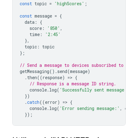
const
topic
=
'highScores'
;
const
message
=
{
data
:
{
score
:
'850'
,
time
:
'2:45'
},
topic
:
topic
};
// Send a message to devices subscribed to the 
getMessaging
().
send
(
message
)
.
then
((
response
)
=
>
{
// Response is a message ID string.
console
.
log
(
'Successfully sent message:'
,
r
})
.
catch
((
error
)
=
>
{
console
.
log
(
'Error sending message:'
,
error
});