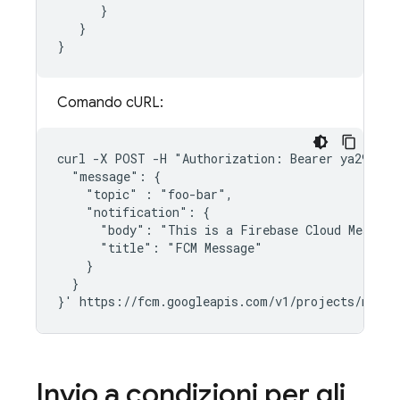
      }

   }

Comando cURL:
curl -X POST -H "Authorization: Bearer ya29.Elq
  "message": {

    "topic" : "foo-bar",

    "notification": {

      "body": "This is a Firebase Cloud Messagi
      "title": "FCM Message"

    }

  }

Invio a condizioni per gli