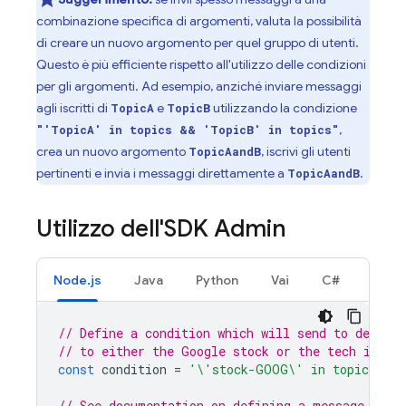
combinazione specifica di argomenti, valuta la possibilità
di creare un nuovo argomento per quel gruppo di utenti.
Questo è più efficiente rispetto all'utilizzo delle condizioni
per gli argomenti. Ad esempio, anziché inviare messaggi
agli iscritti di
e
utilizzando la condizione
TopicA
TopicB
,
"'TopicA' in topics && 'TopicB' in topics"
crea un nuovo argomento
, iscrivi gli utenti
TopicAandB
pertinenti e invia i messaggi direttamente a
.
TopicAandB
Utilizzo dell'SDK Admin
Node.js
Java
Python
Vai
C#
// Define a condition which will send to devices
// to either the Google stock or the tech indus
const
condition
=
'\'stock-GOOG\' in topics || 
// See documentation on defining a message payl