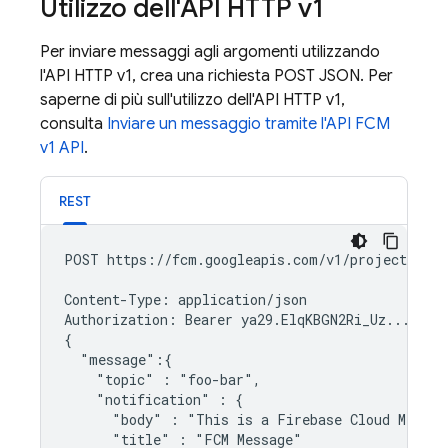
Utilizzo dell'API HTTP v1
Per inviare messaggi agli argomenti utilizzando
l'API HTTP v1, crea una richiesta POST JSON. Per
saperne di più sull'utilizzo dell'API HTTP v1,
consulta
Inviare un messaggio tramite l'API FCM
v1 API
.
REST
POST https://fcm.googleapis.com/v1/projects/myp
Content-Type: application/json

Authorization: Bearer ya29.ElqKBGN2Ri_Uz...HnS_u
{

  "message":{

    "topic" : "foo-bar",

    "notification" : {

      "body" : "This is a Firebase Cloud Messag
      "title" : "FCM Message"
