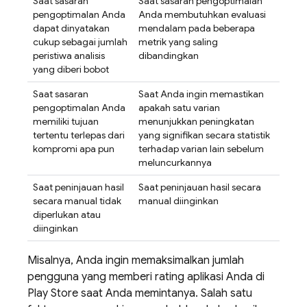
Saat sasaran
Saat sasaran pengoptimalan
pengoptimalan Anda
Anda membutuhkan evaluasi
dapat dinyatakan
mendalam pada beberapa
cukup sebagai jumlah
metrik yang saling
peristiwa analisis
dibandingkan
yang diberi bobot
Saat sasaran
Saat Anda ingin memastikan
pengoptimalan Anda
apakah satu varian
memiliki tujuan
menunjukkan peningkatan
tertentu terlepas dari
yang signifikan secara statistik
kompromi apa pun
terhadap varian lain sebelum
meluncurkannya
Saat peninjauan hasil
Saat peninjauan hasil secara
secara manual tidak
manual diinginkan
diperlukan atau
diinginkan
Misalnya, Anda ingin memaksimalkan jumlah
pengguna yang memberi rating aplikasi Anda di
Play Store saat Anda memintanya. Salah satu