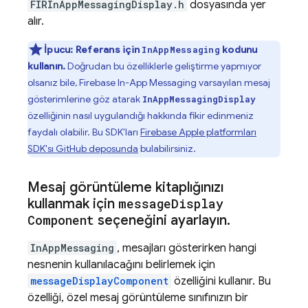
FIRInAppMessagingDisplay.h
dosyasında yer
alır.
İpucu: Referans için
kodunu
InAppMessaging
kullanın.
Doğrudan bu özelliklerle geliştirme yapmıyor
olsanız bile,
Firebase In-App Messaging
varsayılan mesaj
gösterimlerine göz atarak
InAppMessagingDisplay
özelliğinin nasıl uygulandığı hakkında fikir edinmeniz
faydalı olabilir. Bu SDK'ları
Firebase Apple platformları
SDK'sı GitHub deposunda
bulabilirsiniz.
Mesaj görüntüleme kitaplığınızı
kullanmak için
message
Display
Component
seçeneğini ayarlayın
.
InAppMessaging
, mesajları gösterirken hangi
nesnenin kullanılacağını belirlemek için
messageDisplayComponent
özelliğini kullanır. Bu
özelliği, özel mesaj görüntüleme sınıfınızın bir