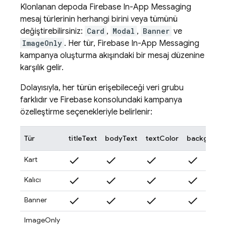
Klonlanan depoda
Firebase In-App Messaging
mesaj türlerinin herhangi birini veya tümünü
değiştirebilirsiniz:
Card
,
Modal
,
Banner
ve
ImageOnly
. Her tür,
Firebase In-App Messaging
kampanya oluşturma akışındaki bir mesaj düzenine
karşılık gelir.
Dolayısıyla, her türün erişebileceği veri grubu
farklıdır ve
Firebase
konsolundaki kampanya
özelleştirme seçenekleriyle belirlenir:
Tür
titleText
bodyText
textColor
backgroun
check
check
check
check
Kart
check
check
check
check
Kalıcı
check
check
check
check
Banner
ImageOnly