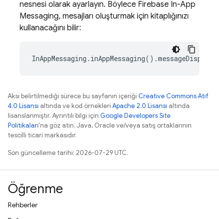
nesnesi olarak ayarlayın. Böylece
Firebase In-App
Messaging
, mesajları oluşturmak için kitaplığınızı
kullanacağını bilir:
InAppMessaging.inAppMessaging().messageDisplayC
Aksi belirtilmediği sürece bu sayfanın içeriği
Creative Commons Atıf
4.0 Lisansı
altında ve kod örnekleri
Apache 2.0 Lisansı
altında
lisanslanmıştır. Ayrıntılı bilgi için
Google Developers Site
Politikaları
'na göz atın. Java, Oracle ve/veya satış ortaklarının
tescilli ticari markasıdır.
Son güncelleme tarihi: 2026-07-29 UTC.
Öğrenme
Rehberler