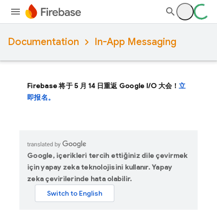
Documentation
In-App Messaging
Firebase 将于 5 月 14 日重返 Google I/O 大会！
立
即报名。
Google, içerikleri tercih ettiğiniz dile çevirmek
için yapay zeka teknolojisini kullanır. Yapay
zeka çevirilerinde hata olabilir.