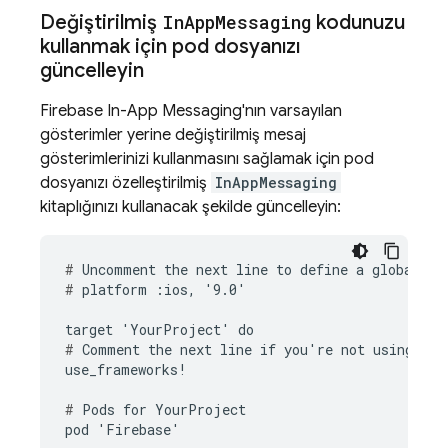
Değiştirilmiş
In
App
Messaging
kodunuzu
kullanmak için pod dosyanızı
güncelleyin
Firebase In-App Messaging
'nın varsayılan
gösterimler yerine değiştirilmiş mesaj
gösterimlerinizi kullanmasını sağlamak için pod
dosyanızı özelleştirilmiş
InAppMessaging
kitaplığınızı kullanacak şekilde güncelleyin:
#
#
 platform :ios, '9.0'

#
 Comment the next line if you're not using Swi
use_frameworks!

#
 Pods for YourProject

pod 'Firebase'
