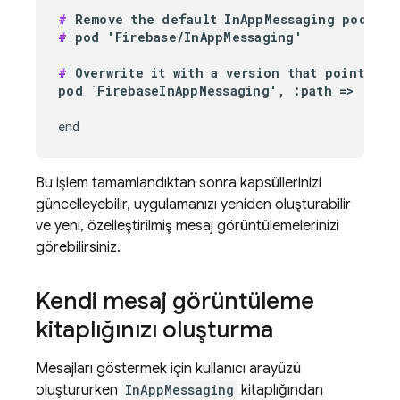
#
#
 pod 'Firebase/InAppMessaging'

#
 Overwrite it with a version that points to 
pod `FirebaseInAppMessaging', :path => '
~/Pa
end
Bu işlem tamamlandıktan sonra kapsüllerinizi
güncelleyebilir, uygulamanızı yeniden oluşturabilir
ve yeni, özelleştirilmiş mesaj görüntülemelerinizi
görebilirsiniz.
Kendi mesaj görüntüleme
kitaplığınızı oluşturma
Mesajları göstermek için kullanıcı arayüzü
oluştururken
InAppMessaging
kitaplığından