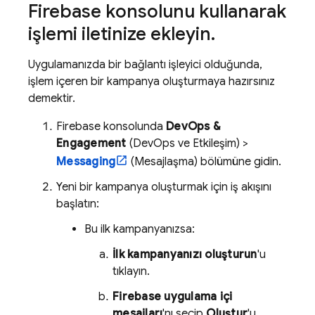
Firebase
konsolunu kullanarak
işlemi iletinize ekleyin
.
Uygulamanızda bir bağlantı işleyici olduğunda,
işlem içeren bir kampanya oluşturmaya hazırsınız
demektir.
Firebase
konsolunda
DevOps &
Engagement
(DevOps ve Etkileşim) >
Messaging
(Mesajlaşma) bölümüne gidin.
Yeni bir kampanya oluşturmak için iş akışını
başlatın:
Bu ilk kampanyanızsa:
İlk kampanyanızı oluşturun
'u
tıklayın.
Firebase uygulama içi
mesajları
'nı seçip
Oluştur
'u