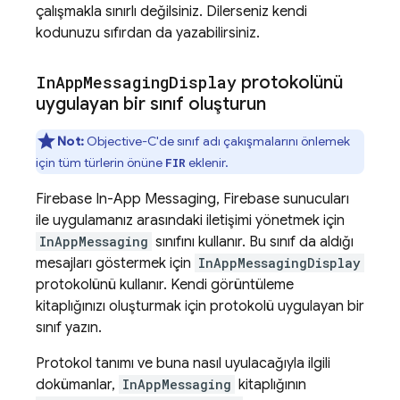
çalışmakla sınırlı değilsiniz. Dilerseniz kendi
kodunuzu sıfırdan da yazabilirsiniz.
In
App
Messaging
Display
protokolünü
uygulayan bir sınıf oluşturun
Not:
Objective-C'de sınıf adı çakışmalarını önlemek
için tüm türlerin önüne
eklenir.
FIR
Firebase In-App Messaging
, Firebase sunucuları
ile uygulamanız arasındaki iletişimi yönetmek için
InAppMessaging
sınıfını kullanır. Bu sınıf da aldığı
mesajları göstermek için
InAppMessagingDisplay
protokolünü kullanır. Kendi görüntüleme
kitaplığınızı oluşturmak için protokolü uygulayan bir
sınıf yazın.
Protokol tanımı ve buna nasıl uyulacağıyla ilgili
dokümanlar,
InAppMessaging
kitaplığının