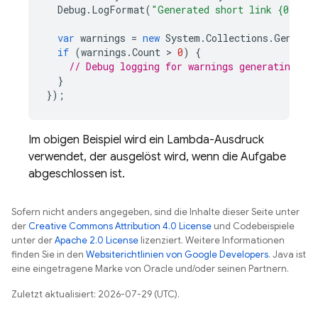
Debug
.
LogFormat
(
"Generated short link {0}"
,
l
var
warnings
=
new
System
.
Collections
.
Generic
if
(
warnings
.
Count
 > 
0
)
{
// Debug logging for warnings generating th
}
});
Im obigen Beispiel wird ein Lambda-Ausdruck
verwendet, der ausgelöst wird, wenn die Aufgabe
abgeschlossen ist.
Sofern nicht anders angegeben, sind die Inhalte dieser Seite unter
der
Creative Commons Attribution 4.0 License
und Codebeispiele
unter der
Apache 2.0 License
lizenziert. Weitere Informationen
finden Sie in den
Websiterichtlinien von Google Developers
. Java ist
eine eingetragene Marke von Oracle und/oder seinen Partnern.
Zuletzt aktualisiert: 2026-07-29 (UTC).