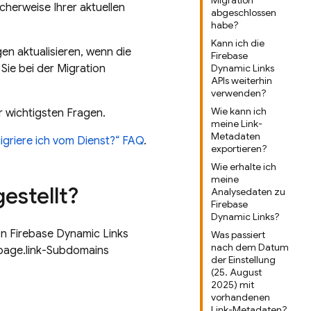
Migration
cherweise Ihrer aktuellen
abgeschlossen
habe?
Kann ich die
en aktualisieren, wenn die
Firebase
Sie bei der Migration
Dynamic Links
APIs weiterhin
verwenden?
Wie kann ich
r wichtigsten Fragen.
meine Link-
Metadaten
igriere ich vom Dienst?“ FAQ
.
exportieren?
Wie erhalte ich
meine
estellt?
Analysedaten zu
Firebase
Dynamic Links?
von Firebase Dynamic Links
Was passiert
nach dem Datum
 page.link-Subdomains
der Einstellung
(25. August
2025) mit
vorhandenen
Link-Metadaten?