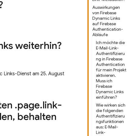
?
Auswirkungen
von Firebase
Dynamic Links
auf Firebase
Authentication-
Abläufe
nks weiterhin?
Ich möchte die
E‑Mail-Link-
Authentifizieru
ng in Firebase
Authentication
für mein Projekt
ic Links-Dienst am 25. August
aktivieren.
Muss ich
Firebase
Dynamic Links
einführen?
lten
.
page
.
link-
Wie wirken sich
die folgenden
den
,
behalten
Authentifizieru
ngsfunktionen
aus: E‑Mail-
Link-