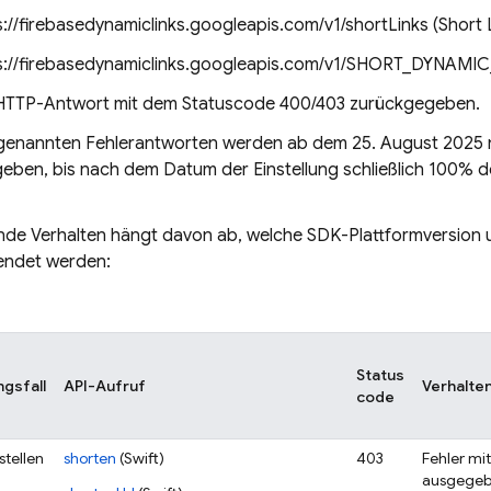
s://firebasedynamiclinks.googleapis.com/v1/shortLinks (Short 
s://firebasedynamiclinks.googleapis.com/v1/SHORT_DYNAMIC_LI
 HTTP-Antwort mit dem Statuscode 400/403 zurückgegeben.
genannten Fehlerantworten werden ab dem 25. August 2025
eben, bis nach dem Datum der Einstellung schließlich 100% 
nde Verhalten hängt davon ab, welche SDK-Plattformversion u
endet werden:
Status
gsfall
API-Aufruf
Verhalte
code
stellen
shorten
(Swift)
403
Fehler mi
ausgege