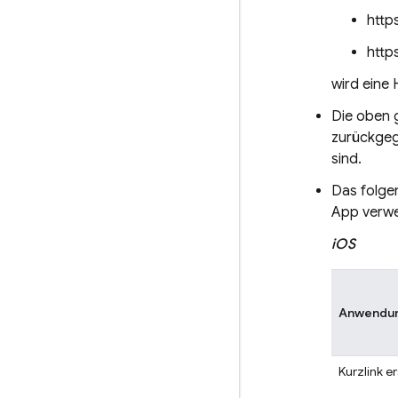
http
http
wird eine
Die oben 
zurückgeg
sind.
Das folge
App verw
iOS
Anwendun
Kurzlink er