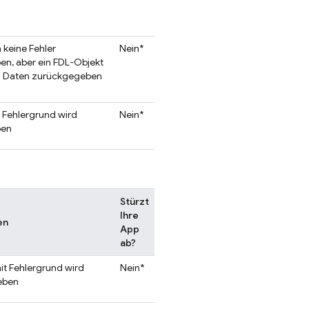
 keine Fehler
Nein*
n, aber ein FDL-Objekt
en Daten zurückgegeben
t Fehlergrund wird
Nein*
ben
Stürzt
Ihre
en
App
ab?
it Fehlergrund wird
Nein*
eben