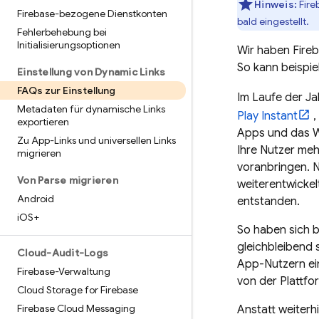
Hinweis:
Fire
Firebase-bezogene Dienstkonten
bald eingestellt.
Fehlerbehebung bei
Initialisierungsoptionen
Wir haben Fireb
So kann beispi
Einstellung von Dynamic Links
FAQs zur Einstellung
Im Laufe der J
Metadaten für dynamische Links
Play Instant
,
exportieren
Apps und das W
Zu App-Links und universellen Links
Ihre Nutzer meh
migrieren
voranbringen. 
Von Parse migrieren
weiterentwickel
Android
entstanden.
i
OS+
So haben sich b
gleichbleibend 
Cloud-Audit-Logs
App-Nutzern ein
Firebase-Verwaltung
von der Plattfo
Cloud Storage for Firebase
Firebase Cloud Messaging
Anstatt weiterh