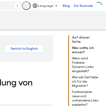
/
Blog
Zur Konsole
Auf dieser
Seite
Was sollte ich
wissen?
Wann wird
Firebase
Dynamic Links
eingestellt?
Wie viel Zeit habe
llung von
ich für die
Migration?
Funktionieren
neue und
vorhandene Links
weiterhin?