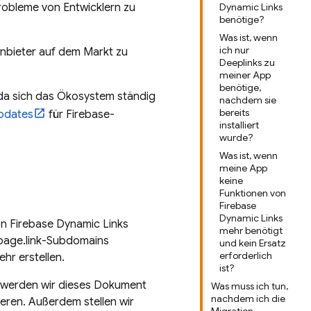
robleme von Entwicklern zu
Dynamic Links
benötige?
Was ist, wenn
ich nur
anbieter auf dem Markt zu
Deeplinks zu
meiner App
benötige,
 da sich das Ökosystem ständig
nachdem sie
bereits
pdates
für Firebase-
installiert
wurde?
Was ist, wenn
meine App
keine
Funktionen von
Firebase
Dynamic Links
von Firebase Dynamic Links
mehr benötigt
 page.link-Subdomains
und kein Ersatz
erforderlich
hr erstellen.
ist?
, werden wir dieses Dokument
Was muss ich tun,
nachdem ich die
ieren. Außerdem stellen wir