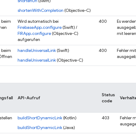
shortenUrl
(Swift)
shortenWithCompletion
(Objective-C)
n beim
Wird automatisch bei
400
Es werden
fnen
FirebaseApp.configure
(Swift) /
ausgegebe
FIRApp.configure
(Objective-C)
mit leer
aufgerufen
n beim
handleUniversalLink
(Swift)
400
Fehler mi
Öffnen
ausgege
handleUniversalLink
(Objective-C)
Status
gsfall
API-Aufruf
Verhalt
code
stellen
buildShortDynamicLink
(Kotlin)
403
Fehler m
ausgeg
buildShortDynamicLink
(Java)