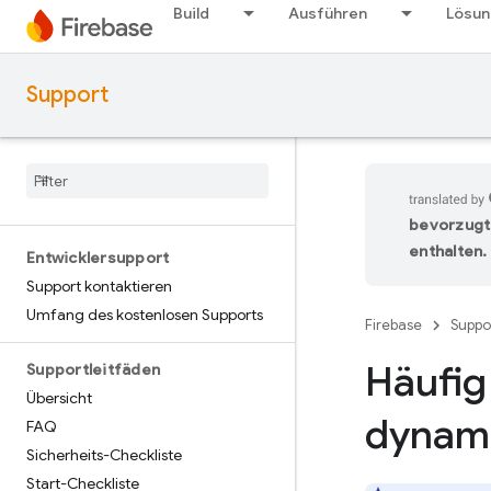
Build
Ausführen
Lösu
Support
bevorzugt
enthalten.
Entwicklersupport
Support kontaktieren
Umfang des kostenlosen Supports
Firebase
Suppo
Häufig 
Supportleitfäden
Übersicht
dynami
FAQ
Sicherheits-Checkliste
Start-Checkliste