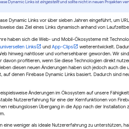
base Dynamic Links ist
eingestellt
und sollte nicht in neuen Projekten v
ase Dynamic Links vor über sieben Jahren eingeführt, um URL
elsweise das Ziel eines Links dynamisch anhand von Laufzeit
ahre haben sich die Web- und Mobil-Ökosysteme mit Technol
universellen Links
und
App-Clips
weiterentwickelt. Dadu
eb hinweg nahtloser und vorhersehbarer geworden. Wir sind
r davon profitieren, wenn Sie diese Technologien direkt nut
Neben diesen neuen Änderungen haben sich jedoch auch die u
t, auf denen Firebase Dynamic Links basiert. Dadurch sind 
eispielsweise Änderungen im Ökosystem auf unsere Fähigkeit
stabile Nutzererfahrung für eine der Kernfunktionen von Fireb
en reibungslosen Übergang in die App nach der Installation
rm.
in eine weniger als ideale Nutzererfahrung zu unterstützen, h