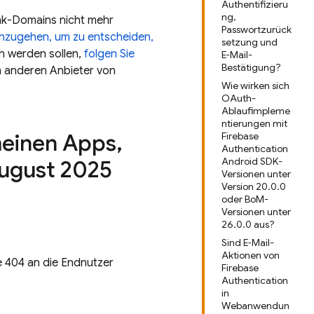
Authentifizieru
ng,
link-Domains nicht mehr
Passwortzurück
rchzugehen, um zu entscheiden,
setzung und
en werden sollen,
folgen Sie
E‑Mail-
Bestätigung?
m anderen Anbieter von
Wie wirken sich
OAuth-
Ablaufimpleme
ntierungen mit
meinen Apps
,
Firebase
Authentication
Android SDK-
ugust 2025
Versionen unter
Version 20.0.0
oder BoM-
Versionen unter
26.0.0 aus?
Sind E‑Mail-
Aktionen von
e 404 an die Endnutzer
Firebase
Authentication
in
Webanwendun