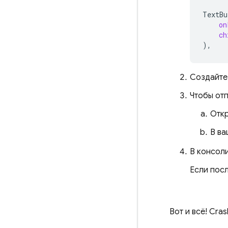
TextBu
on
ch
),
Создайте 
Чтобы от
Откр
В ва
В консол
Если посл
Вот и всё!
Crash