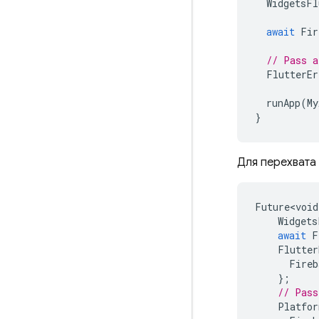
WidgetsFl
await
Fir
// Pass a
FlutterEr
runApp
(
My
}
Для перехвата
Future<void
Widgets
await
F
Flutter
Fireb
};
// Pass
Platfor