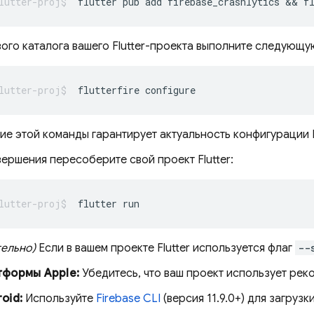
flutter
pub
add
firebase_crashlytics
 && 
f
ого каталога вашего Flutter-проекта выполните следующу
flutterfire
е этой команды гарантирует актуальность конфигурации F
ершения пересоберите свой проект Flutter:
flutter
тельно)
Если в вашем проекте Flutter используется флаг
--
тформы Apple:
Убедитесь, что ваш проект использует реко
oid:
Используйте
Firebase
CLI
(версия 11.9.0+) для загруз