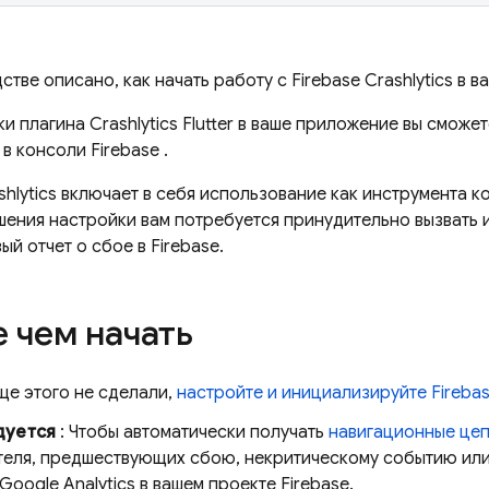
стве описано, как начать работу с
Firebase Crashlytics
в ва
ки плагина
Crashlytics
Flutter в ваше приложение вы сможе
х в консоли
Firebase
.
shlytics
включает в себя использование как инструмента ко
шения настройки вам потребуется принудительно вызвать 
ый отчет о сбое в Firebase.
 чем начать
ще этого не сделали,
настройте и инициализируйте Fireba
дуется
: Чтобы автоматически получать
навигационные це
теля, предшествующих сбою, некритическому событию ил
Google Analytics
в вашем проекте Firebase.