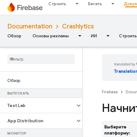
Строить
Бегать
Докум
Documentation
Crashlytics
Обзор
Основы рекламы
ИИ
Строить
Translatio
Обзор
Firebase
Docum
ВЫПУСКАТЬ
Начнит
Test Lab
App Distribution
Выберите
платформу:
МОНИТОР