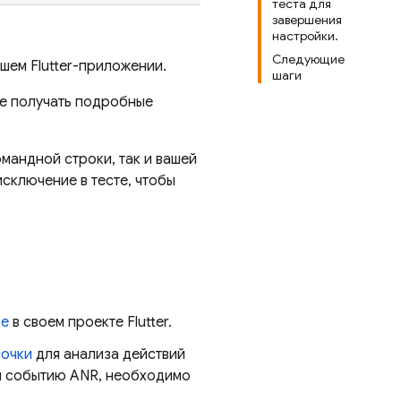
теста для
завершения
настройки.
Следующие
шем Flutter-приложении.
шаги
те получать подробные
мандной строки, так и вашей
исключение в тесте, чтобы
se
в своем проекте Flutter.
почки
для анализа действий
и событию ANR, необходимо