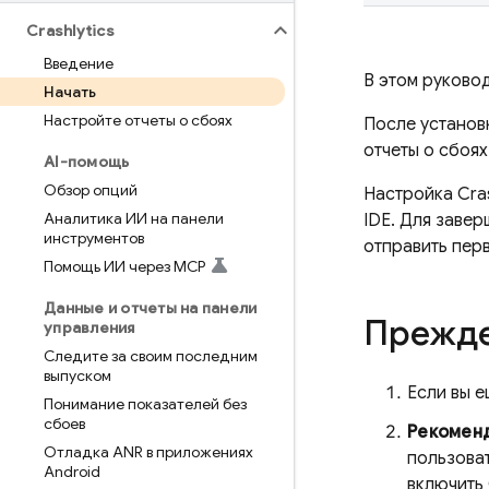
Crashlytics
Введение
В этом руковод
Начать
Настройте отчеты о сбоях
После установ
отчеты о сбоя
AI-помощь
Обзор опций
Настройка
Cra
Аналитика ИИ на панели
IDE. Для завер
инструментов
отправить перв
Помощь ИИ через MCP
Данные и отчеты на панели
Прежде
управления
Следите за своим последним
выпуском
Если вы е
Понимание показателей без
сбоев
Рекомен
Отладка ANR в приложениях
пользова
Android
включить