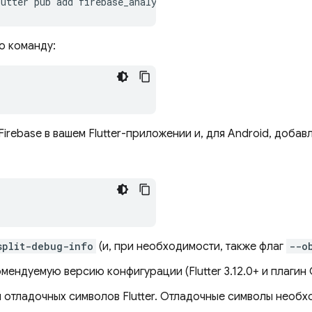
lutter
pub
add
ю команду:
irebase в вашем Flutter-приложении и, для Android, доба
split-debug-info
(и, при необходимости, также флаг
--o
мендуемую версию конфигурации (Flutter 3.12.0+ и плагин
ки отладочных символов Flutter. Отладочные символы необ