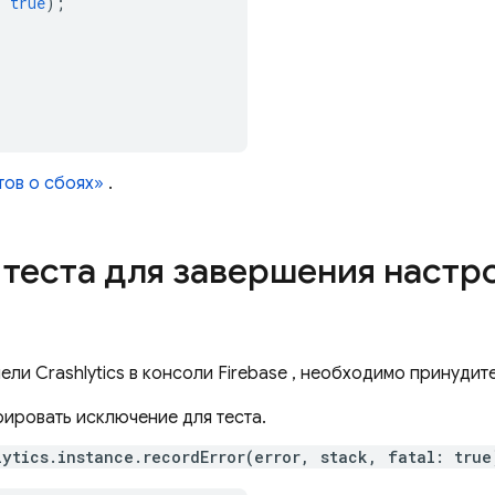
:
true
);
тов о сбоях»
.
 теста для завершения настр
нели
Crashlytics
в консоли
Firebase
, необходимо принудите
рировать исключение для теста.
lytics.instance.recordError(error, stack, fatal: true