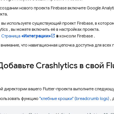
создании нового проекта Firebase включите
Google Analyt
кта.
 вы используете существующий проект Firebase, в которо
ytics
, вы можете включить её в настройках проекта.
>
Страница
«Интеграции»
в
консоли
Firebase
.
внимание, что навигационная цепочка доступна для всех
 Добавьте
Crashlytics
в свой Fl
й директории вашего Flutter-проекта выполните следующую
пользовать функцию
"хлебные крошки" (breadcrumb logs)
, 