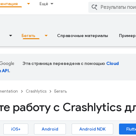
ентация
Ещё
Бегать
Справочные материалы
Пример
Эта страница переведена с помощью
Cloud
n API
.
entation
Crashlytics
Бегать
е работу с Crashlytics дл
iOS+
Android
Android NDK
Flutt