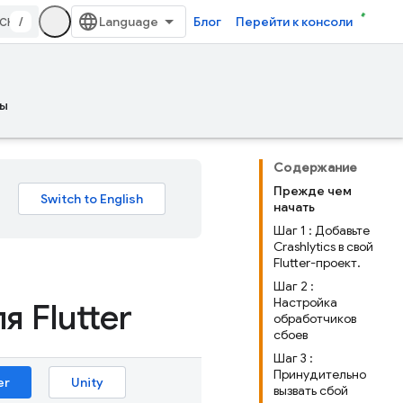
/
Блог
Перейти к консоли
ы
Содержание
Прежде чем
начать
Шаг 1 : Добавьте
Crashlytics в свой
Flutter-проект.
Шаг 2 :
Настройка
я Flutter
обработчиков
сбоев
Шаг 3 :
Принудительно
er
Unity
вызвать сбой