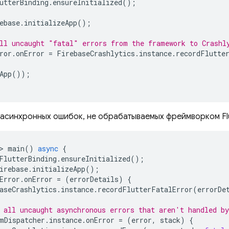
utterBinding
.
ensureInitialized
();
ebase
.
initializeApp
();
ll uncaught "fatal" errors from the framework to Crashl
ror
.
onError
=
FirebaseCrashlytics
.
instance
.
recordFlutte
App
());
 асинхронных ошибок, не обрабатываемых фреймворком Flu
>
main
()
async
{
FlutterBinding
.
ensureInitialized
();
irebase
.
initializeApp
();
Error
.
onError
=
(
errorDetails
)
{
aseCrashlytics
.
instance
.
recordFlutterFatalError
(
errorDe
 all uncaught asynchronous errors that aren't handled b
mDispatcher
.
instance
.
onError
=
(
error
,
stack
)
{