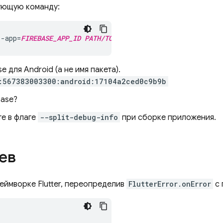
дующую команду:
--app=
FIREBASE_APP_ID
PATH/TO
/symbols
 для Android (а не имя пакета).
:567383003300:android:17104a2ced0c9b9b
base?
те в флаге
--split-debug-info
при сборке приложения.
ев
еймворке Flutter, переопределив
FlutterError.onError
с