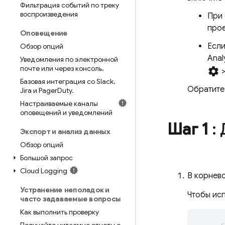
Фильтрация событий по треку
воспроизведения
При 
прое
Оповещение
Если
Обзор опций
Anal
Уведомления по электронной
почте или через консоль
.
settings
Базовая интеграция со Slack
,
Обратите 
Jira и Pager
Duty
.
Настраиваемые каналы
оповещений и уведомлений
Шаг 1
:
Экспорт и анализ данных
Обзор опций
Большой запрос
Cloud Logging
В корнево
Устранение неполадок и
Чтобы ис
часто задаваемые вопросы
Как выполнить проверку