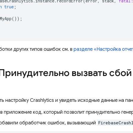
aseCrashlytics
.
instance
.
recordError
(
error
,
stack
,
fatal
n
true
;
MyApp
());
отки других типов ошибок см. в
разделе «Настройка отче
 Принудительно вызвать сбой
ть настройку
Crashlytics
и увидеть исходные данные на па
в приложение код, который позволит принудительно гене
добавили обработчик ошибок, вызывающий
FirebaseCrash