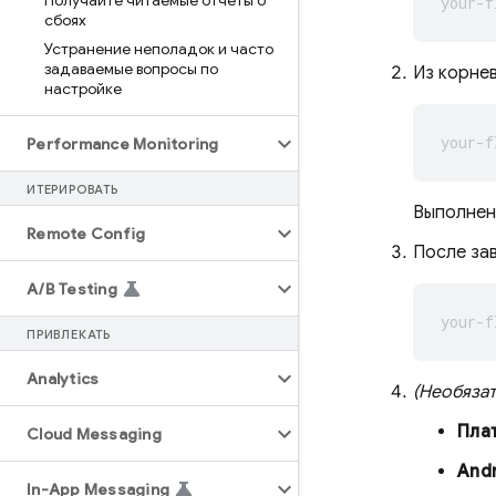
Получайте читаемые отчеты о
сбоях
Устранение неполадок и часто
задаваемые вопросы по
Из корнев
настройке
Performance Monitoring
ИТЕРИРОВАТЬ
Выполнени
Remote Config
После зав
A
/
B Testing
ПРИВЛЕКАТЬ
Analytics
(Необяза
Пла
Cloud Messaging
Andr
In-App Messaging