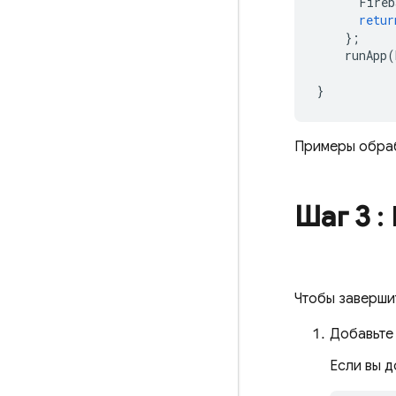
Fireb
retur
};
runApp
(
}
Примеры обраб
Шаг 3
:
Чтобы заверши
Добавьте 
Если вы 