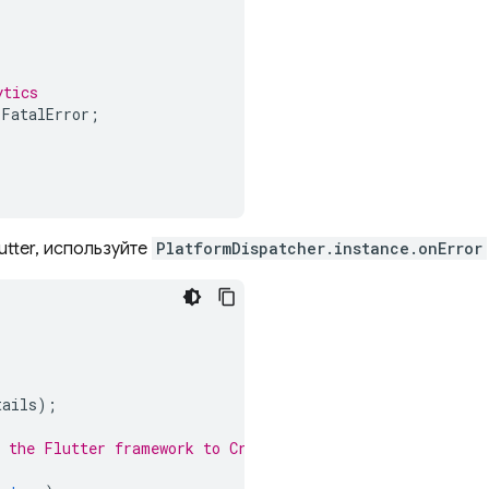
ytics
rFatalError
;
tter, используйте
PlatformDispatcher.instance.onError
tails
);
y the Flutter framework to Crashlytics