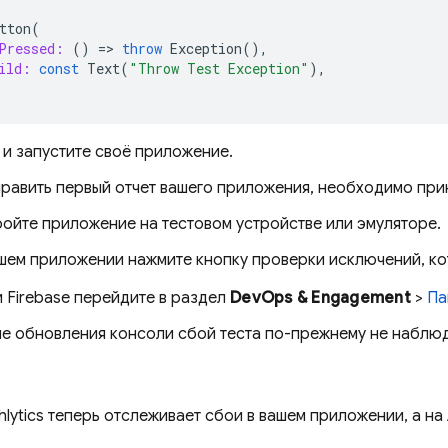
tton
(
Pressed:
()
=
>
throw
Exception
(),
ild:
const
Text
(
"Throw Test Exception"
),
и запустите своё приложение.
править первый отчет вашего приложения, необходимо при
ойте приложение на тестовом устройстве или эмуляторе.
шем приложении нажмите кнопку проверки исключений, ко
и
Firebase
перейдите в раздел
DevOps & Engagement
>
Па
е обновления консоли сбой теста по-прежнему не наблюд
lytics
теперь отслеживает сбои в вашем приложении, а на