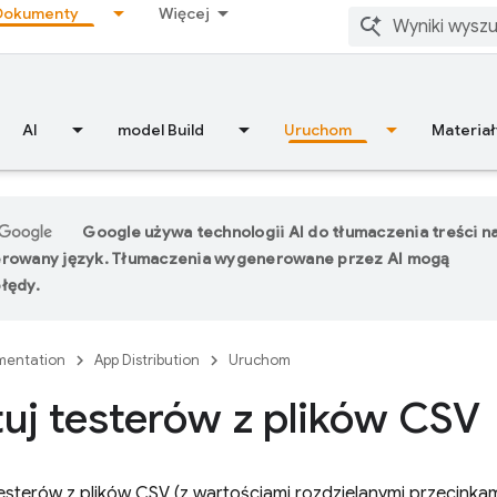
Dokumenty
Więcej
AI
model Build
Uruchom
Materiał
Google używa technologii AI do tłumaczenia treści n
erowany język. Tłumaczenia wygenerowane przez AI mogą
łędy.
entation
App Distribution
Uruchom
uj testerów z plików CSV
sterów z plików CSV (z wartościami rozdzielanymi przecinkam