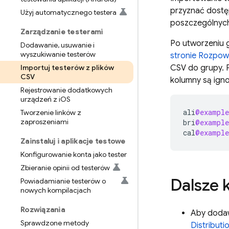
przyznać dostęp
Użyj automatycznego testera
poszczególnych
Zarządzanie testerami
Po utworzeniu g
Dodawanie
,
usuwanie i
wyszukiwanie testerów
stronie Rozpows
Importuj testerów z plików
CSV do grupy. P
CSV
kolumny są ign
Rejestrowanie dodatkowych
urządzeń z i
OS
ali
@example
Tworzenie linków z
zaproszeniami
bri
@example
cal
@example
Zainstaluj i aplikacje testowe
Konfigurowanie konta jako tester
Zbieranie opinii od testerów
Dalsze 
Powiadamianie testerów o
nowych kompilacjach
Rozwiązania
Aby dodaw
Sprawdzone metody
Distributi