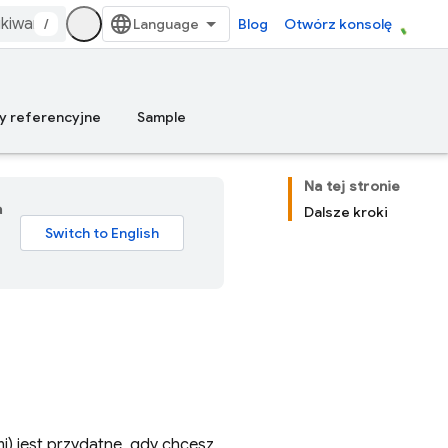
/
Blog
Otwórz konsolę
y referencyjne
Sample
Na tej stronie
a
Dalsze kroki
i) jest przydatne, gdy chcesz