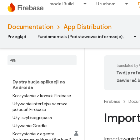
Test Lab
model Build
Uruchom
App Distribution
Documentation
App Distribution
Wprowadzenie
Przegląd
Fundamentals (Podstawowe informacje),
Dystrybucja aplikacji na iOS
Korzystanie z konsoli Firebase
Używanie interfejsu wiersza
poleceń Firebase
Użyj szybkiego pasa
Twój pref
zawierać b
Dystrybucja aplikacji na
Androida
Korzystanie z konsoli Firebase
Firebase
Docum
Używanie interfejsu wiersza
poleceń Firebase
Import
Użyj szybkiego pasa
Używanie Gradle
Korzystanie z agenta
Importowanie te
testowania aplikacji (Android)