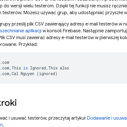
 do wersji wielu testerom. Dzięki tej funkcji nie musisz ręcz
 testerów. Możesz używać grup, aby udostępniać przyszłe we
rupy prześlij plik CSV zawierający adresy e-mail testerów w n
zechnianie aplikacji
w konsoli Firebase. Następnie zaimportuj 
lik CSV musi zawierać adresy e-mail testerów w pierwszej k
orowane. Przykład:
.
com
.
com
,
This
is
Ignored
,
This
also
.
com
,
Cal
Nguyen
(
ignored
)
kroki
ać i usuwać testerów, przeczytaj artykuł
Dodawanie i usuwa
on
.