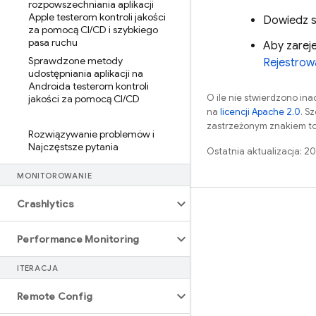
rozpowszechniania aplikacji
Apple testerom kontroli jakości
Dowiedz s
za pomocą CI
/
CD i szybkiego
pasa ruchu
Aby zarej
Sprawdzone metody
Rejestrow
udostępniania aplikacji na
Androida testerom kontroli
O ile nie stwierdzono inac
jakości za pomocą CI
/
CD
na
licencji Apache 2.0
. S
zastrzeżonym znakiem to
Rozwiązywanie problemów i
Najczęstsze pytania
Ostatnia aktualizacja: 
MONITOROWANIE
Crashlytics
Nauka
Przewodniki
Performance Monitoring
Źródła
ITERACJA
Przykłady
Remote Config
Biblioteki