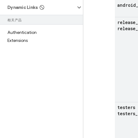
android
Dynamic Links
相关产品
release
_
release
_
Authentication
Extensions
testers
testers
_