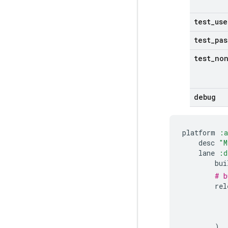
test
_
use
test
_
pas
test
_
no
debug
platform
:a
desc
"M
lane
:d
bui
# b
rel
)