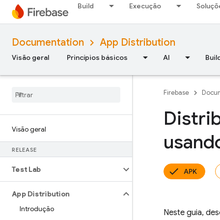
Build
Execução
Soluçõ
Documentation
App Distribution
Visão geral
Princípios básicos
AI
Buil
Firebase
Docum
Distri
Visão geral
usando
RELEASE
Test Lab
APK
App Distribution
Introdução
Neste guia, de