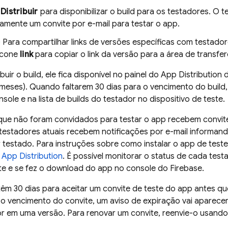
m
Distribuir
para disponibilizar o build para os testadores. O 
amente um convite por e-mail para testar o app.
) Para compartilhar links de versões específicas com testado
 ícone
link
para copiar o link da versão para a área de transfer
buir o build, ele fica disponível no painel do
App Distribution
d
 meses). Quando faltarem 30 dias para o vencimento do build,
sole e na lista de builds do testador no dispositivo de teste.
ue não foram convidados para testar o app recebem convites 
testadores atuais recebem notificações por e-mail informan
 testado. Para instruções sobre como instalar o app de teste
o
App Distribution
. É possível monitorar o status de cada test
ite e se fez o download do app no console do
Firebase
.
êm 30 dias para aceitar um convite de teste do app antes qu
 o vencimento do convite, um aviso de expiração vai aparece
or em uma versão. Para renovar um convite, reenvie-o usand