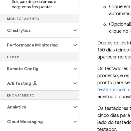
Solução de problemas e
Clique e
perguntas frequentes
automatic
MONITORAMENTO
(Opcional
Crashlytics
clique no
Depois de distri
Performance Monitoring
150 dias (cinco
aparecer no con
ITERAR
Os testadores q
Remote Config
processo, e os 
pronto para ser
A
/
B Testing
testador com 
ENGAJAMENTO
aceitou o conv
Analytics
Os testadores t
cinco dias para
Cloud Messaging
lado do testad
testador.