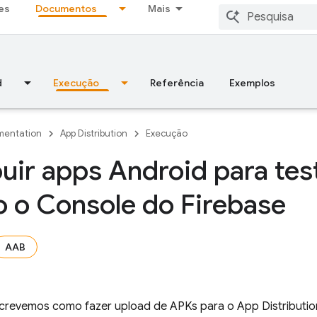
es
Documentos
Mais
d
Execução
Referência
Exemplos
entation
App Distribution
Execução
buir apps Android para te
 o Console do Firebase
AAB
screvemos como fazer upload de APKs para o
App Distributio