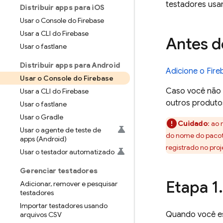
testadores usa
Distribuir apps para i
OS
Usar o Console do Firebase
Usar a CLI do Firebase
Antes 
Usar o fastlane
Distribuir apps para Android
Adicione o Fire
Usar o Console do Firebase
Caso você não u
Usar a CLI do Firebase
outros produtos
Usar o fastlane
Usar o Gradle
Cuidado
: ao
Usar o agente de teste de
do nome do pacote
apps (Android)
registrado no proj
Usar o testador automatizado
Gerenciar testadores
Etapa 1
.
Adicionar
,
remover e pesquisar
testadores
Importar testadores usando
Quando você est
arquivos CSV