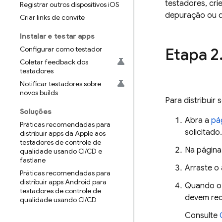
testadores, cr
Registrar outros dispositivos i
OS
depuração ou d
Criar links de convite
Instalar e testar apps
Configurar como testador
Etapa 2
Coletar feedback dos
testadores
Notificar testadores sobre
novos builds
Para distribuir
Soluções
Abra a
pá
Práticas recomendadas para
solicitado.
distribuir apps da Apple aos
testadores de controle de
Na págin
qualidade usando CI
/
CD e
fastlane
Arraste o 
Práticas recomendadas para
distribuir apps Android para
Quando o 
testadores de controle de
devem rece
qualidade usando CI
/
CD
Consulte