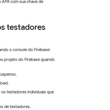
 o APK com sua chave de
os testadores
usando o console do
Firebase
:
seu projeto do Firebase quando
 suspenso.
load.
os testadores individuais que
os de testadores.