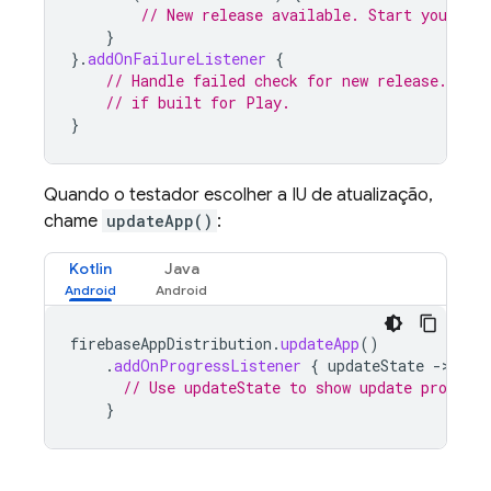
// New release available. Start your upd
}
}.
addOnFailureListener
{
// Handle failed check for new release. Fai
// if built for 
Play
.
}
Quando o testador escolher a IU de atualização,
chame
updateApp()
:
Kotlin
Java
firebaseAppDistribution
.
updateApp
()
.
addOnProgressListener
{
updateState
-
// Use updateState to show update progress
}