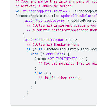
// Copy and paste this into any part of your ap
// activity's onResume method.
val
firebaseAppDistribution
=
FirebaseAppDistri
firebaseAppDistribution
.
updateIfNewReleaseAvaila
.
addOnProgressListener
{
updateProgress
-
// (Optional) Implement custom progress u
// automatic NotificationManager updates.
}
.
addOnFailureListener
{
e
-
// (Optional) Handle errors.
if
(
e
is
FirebaseAppDistributionException
when
(
e
.
errorCode
)
{
Status
.
NOT_IMPLEMENTED
-
>
{
// SDK did nothing. This is expecte
}
else
-
>
{
// Handle other errors.
}
}
}
}