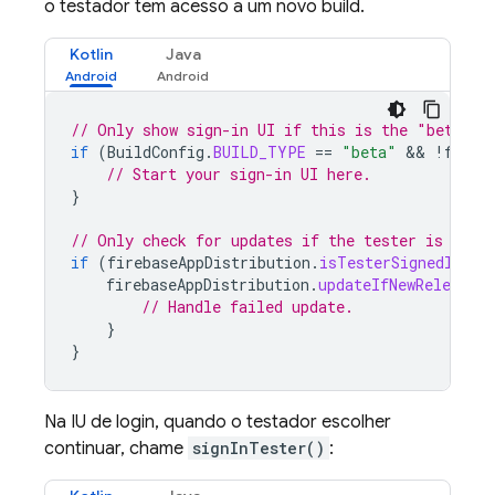
o testador tem acesso a um novo build.
Kotlin
Java
// Only show sign-in UI if this is the "beta" v
if
(
BuildConfig
.
BUILD_TYPE
==
"beta"
 && 
!
fireb
// Start your sign-in UI here.
}
// Only check for updates if the tester is alre
if
(
firebaseAppDistribution
.
isTesterSignedIn
)
{
firebaseAppDistribution
.
updateIfNewReleaseAv
// Handle failed update.
}
}
Na IU de login, quando o testador escolher
continuar, chame
signInTester()
: