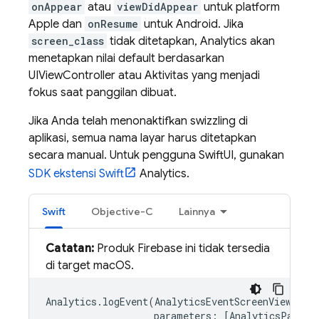
onAppear
atau
viewDidAppear
untuk platform
Apple dan
onResume
untuk Android. Jika
screen_class
tidak ditetapkan,
Analytics
akan
menetapkan nilai default berdasarkan
UIViewController atau Aktivitas yang menjadi
fokus saat panggilan dibuat.
Jika Anda telah menonaktifkan swizzling di
aplikasi, semua nama layar harus ditetapkan
secara manual. Untuk pengguna SwiftUI, gunakan
SDK ekstensi Swift
Analytics
.
Swift
Objective-C
Lainnya
Catatan:
Produk Firebase ini tidak tersedia
di target macOS.
Analytics
.
logEvent
(
AnalyticsEventScreenView
,
parameters
:
[
AnalyticsParame