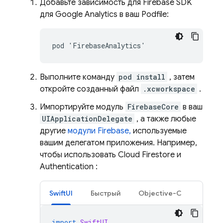
Добавьте зависимость для Firebase SDK
для
Google Analytics
в ваш Podfile:
Выполните команду
pod install
, затем
откройте созданный файл
.xcworkspace
.
Импортируйте модуль
FirebaseCore
в ваш
UIApplicationDelegate
, а также любые
другие
модули Firebase,
используемые
вашим делегатом приложения. Например,
чтобы использовать
Cloud Firestore
и
Authentication
:
SwiftUI
Быстрый
Objective-C
import
SwiftUI