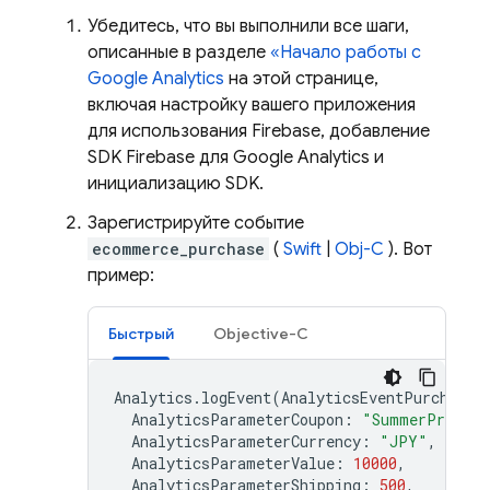
Убедитесь, что вы выполнили все шаги,
описанные в разделе
«Начало работы с
Google Analytics
на этой странице,
включая настройку вашего приложения
для использования Firebase, добавление
SDK Firebase для
Google Analytics
и
инициализацию SDK.
Зарегистрируйте событие
ecommerce_purchase
(
Swift
|
Obj-C
). Вот
пример:
Быстрый
Objective-C
Analytics
.
logEvent
(
AnalyticsEventPurchase
,
AnalyticsParameterCoupon
:
"SummerPromo"
AnalyticsParameterCurrency
:
"JPY"
,
AnalyticsParameterValue
:
10000
,
AnalyticsParameterShipping
:
500
,