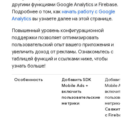
другими функциями
Google Analytics
и Firebase.
Подробнее о том, как
начать работу с
Google
Analytics
вы узнаете далее на этой странице.
Повышенный уровень конфигурационной
поддержки позволяет оптимизировать
пользовательский опыт вашего приложения и
увеличить доход от рекламы. Ознакомьтесь с
таблицей функций и ссылками ниже, чтобы
узнать больше!
Особенность
Добавить SDK
Добавить SDK
Mobile Ads
+
Mobile Ads
+
включить
включить
пользовательские
пользователь
метрики
метрики
и
Свяжите
Ad
с Firebase