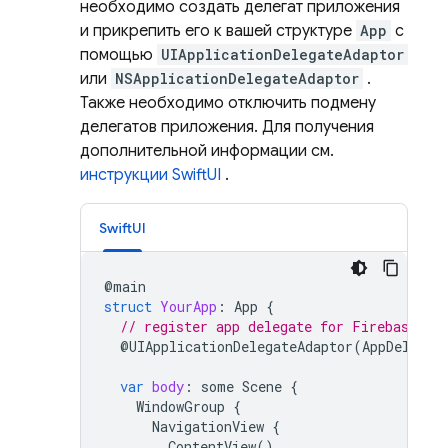
необходимо создать делегат приложения
и прикрепить его к вашей структуре
App
с
помощью
UIApplicationDelegateAdaptor
или
NSApplicationDelegateAdaptor
.
Также необходимо отключить подмену
делегатов приложения. Для получения
дополнительной информации см.
инструкции SwiftUI
.
SwiftUI
@
main
struct
YourApp
:
App
{
// register app delegate for Firebase se
@
UIApplicationDelegateAdaptor
(
AppDelegat
var
body
:
some
Scene
{
WindowGroup
{
NavigationView
{
ContentView
()