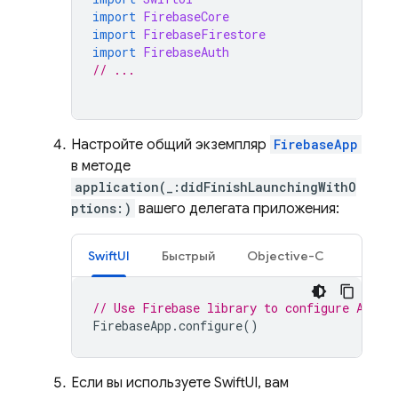
import
FirebaseCore
import
FirebaseFirestore
import
FirebaseAuth
// ...
Настройте общий экземпляр
FirebaseApp
в методе
application(_:didFinishLaunchingWithO
ptions:)
вашего делегата приложения:
SwiftUI
Быстрый
Objective-C
// Use Firebase library to configure APIs
FirebaseApp
.
configure
()
Если вы используете SwiftUI, вам