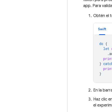
app. Para valida
Obtén el t
Swift
do
{
let
.
a
prin
}
catc
prin
}
En la bar
Haz clic e
el experim