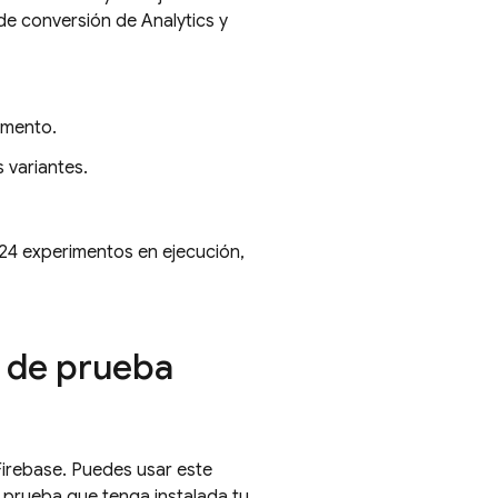
s de conversión de
Analytics
y
imento.
 variantes.
24 experimentos en ejecución,
o de prueba
Firebase. Puedes usar este
 prueba que tenga instalada tu