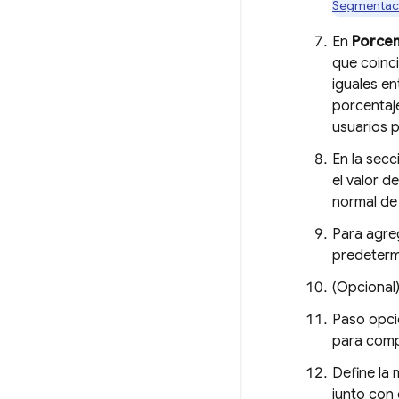
Segmentaci
En
Porcen
que coinci
iguales en
porcentaje
usuarios 
En la sec
el valor d
normal de
Para agreg
predetermi
(Opcional
Paso opcio
para comp
Define la 
junto con 