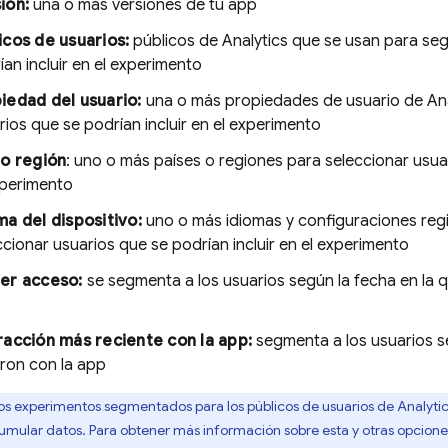
ión:
una o más versiones de tu app
icos de usuarios:
públicos de
Analytics
que se usan para seg
ían incluir en el experimento
iedad del usuario:
una o más propiedades de usuario de
An
rios que se podrían incluir en el experimento
 o región
: uno o más países o regiones para seleccionar usuar
xperimento
ma del dispositivo:
uno o más idiomas y configuraciones reg
ccionar usuarios que se podrían incluir en el experimento
er acceso:
se segmenta a los usuarios según la fecha en la q
racción más reciente con la app:
segmenta a los usuarios se
eron con la app
os experimentos segmentados para los públicos de usuarios de
Analyti
umular datos. Para obtener más información sobre esta y otras opcion