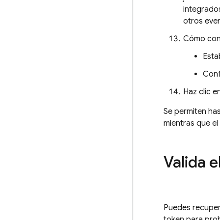
integrados
otros eve
Cómo conf
Esta
Conf
Haz clic e
Se permiten has
mientras que el
Valida 
Puedes recupera
token para prob