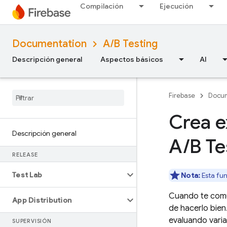
Compilación
Ejecución
Documentation
A/B Testing
Descripción general
Aspectos básicos
AI
Firebase
Docum
Crea e
Descripción general
A
/
B Te
RELEASE
Test Lab
Nota:
Esta fun
Cuando te comu
App Distribution
de hacerlo bien
evaluando varia
SUPERVISIÓN