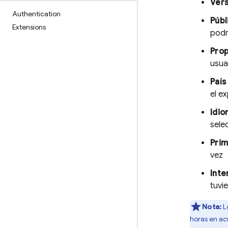
Vers
Authentication
Públ
Extensions
podr
Prop
usua
País
el e
Idio
sele
Prim
vez
Inte
tuvi
Nota:
L
horas en ac