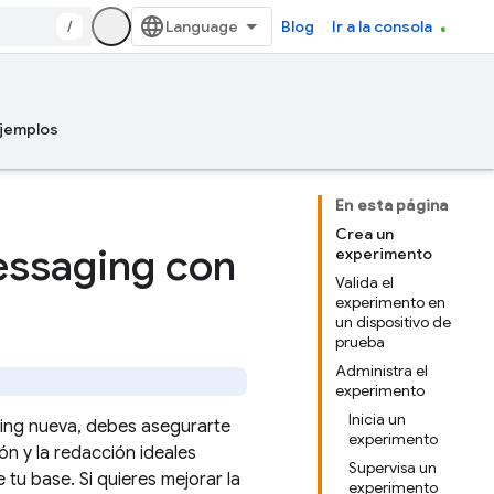
/
Blog
Ir a la consola
jemplos
En esta página
Crea un
essaging con
experimento
Valida el
experimento en
un dispositivo de
prueba
Administra el
experimento
Inicia un
ing nueva, debes asegurarte
experimento
n y la redacción ideales
Supervisa un
tu base. Si quieres mejorar la
experimento