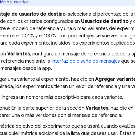
ón de usuarios
.
taje de usuarios de destino
, selecciona el porcentaje de l
de con los criterios configurados en
Usuarios de destino
y q
tre el modelo de referencia y una o más variantes del experi
 entre el 0.01% y el 100%. Los porcentajes se vuelven a asign
para cada experimento, incluidos los experimentos duplicados
ción
Variantes
, configura un mensaje de referencia desde la a
e referencia mediante la
interfaz de diseño de mensajes
que se
 mensajes desde la app.
ar una variante al experimento, haz clic en
Agregar variant
nada, los experimentos tienen un valor de referencia y una va
) Ingresa un nombre más descriptivo para cada variante.
nal: En la parte superior de la sección
Variantes
, haz clic e
arar una o más versiones con el mensaje de referencia.
métrica objetivo del experimento que se usará cuando evalúes
cualquier métrica adicional de la lista que desees usar. Estas 