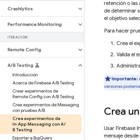
retención o las
Crashlytics
de determinar s
el objetivo sel
Performance Monitoring
Para hacer prue
ITERACIÓN
Crea el e
Remote Config
Valida el 
A
/
B Testing
Administra
Introducción
Importante:
A
Acerca de Firebase A
/
B Testing
versiones posterio
Crear experimentos de
Remote Config con A
/
B Testing
Crea experimentos de Messaging
Crea un
con pruebas A
/
B
Crea experimentos de
In‑App Messaging con A
/
Usar
Firebase 
B Testing
mensaje desde 
Exportar a Big
Query