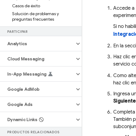
Casos de éxito
Accede a
Solución de problemas y
experimen
preguntas frecuentes
Si no habi
PARTICIPAR
Integrac
Analytics
En la sec
Haz clic e
Cloud Messaging
servicio c
In-App Messaging
Como alte
haz clic e
Google Ad
Mob
Ingresa u
Siguiente
Google Ads
Completa
También pu
Dynamic Links
subconjun
PRODUCTOS RELACIONADOS