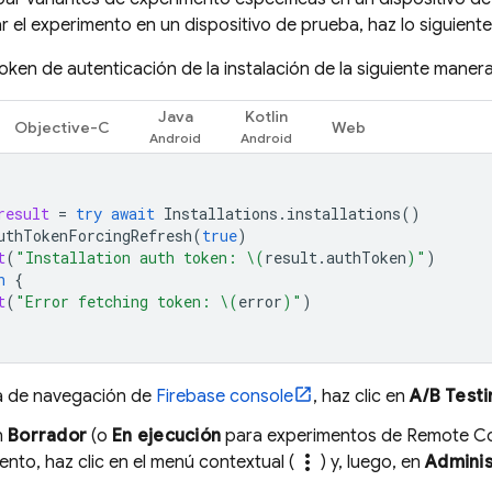
r el experimento en un dispositivo de prueba, haz lo siguiente
oken de autenticación de la instalación de la siguiente manera
Java
Kotlin
Objective-C
Web
result
=
try
await
Installations
.
installations
()
uthTokenForcingRefresh
(
true
)
t
(
"Installation auth token: 
\(
result
.
authToken
)
"
)
h
{
t
(
"Error fetching token: 
\(
error
)
"
)
ra de navegación de
Firebase
console
, haz clic en
A/B Testi
n
Borrador
(o
En ejecución
para experimentos de Remote Con
more_vert
ento, haz clic en el menú contextual (
) y, luego, en
Adminis