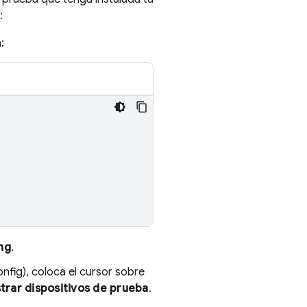
:
:
ng
.
fig), coloca el cursor sobre
trar dispositivos de prueba
.