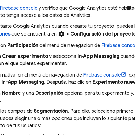
Firebase
console
y verifica que
Google Analytics
esté habilit
to tenga acceso a los datos de
Analytics
.
litaste
Google Analytics
cuando creaste tu proyecto, puedes h
settings
iones
que se encuentra en
>
Configuración del proyect
ción
Participación
del menú de navegación de
Firebase
conso
n
Crear experimento
y selecciona
In‑App Messaging
cuando 
on el que quieres experimentar.
rnativa, en el menú de navegación de
Firebase
console
, e
n
In-App Messaging
. Después, haz clic en
Experimento nue
n
Nombre
y una
Descripción
opcional para tu experimento y, 
.
 los campos de
Segmentación
. Para ello, selecciona primero
edes elegir una o más opciones que incluyan lo siguiente para
to de tus usuarios: