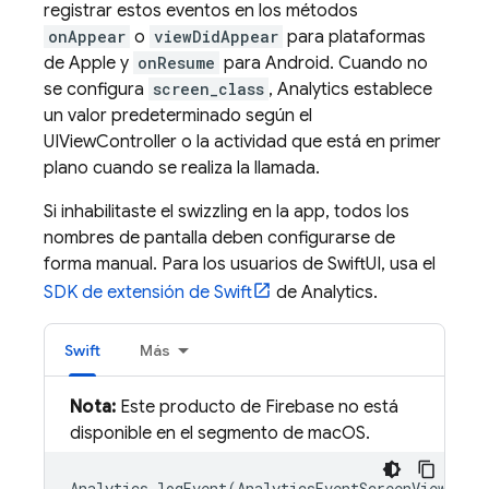
registrar estos eventos en los métodos
onAppear
o
viewDidAppear
para plataformas
de Apple y
onResume
para Android. Cuando no
se configura
screen_class
,
Analytics
establece
un valor predeterminado según el
UIViewController o la actividad que está en primer
plano cuando se realiza la llamada.
Si inhabilitaste el swizzling en la app, todos los
nombres de pantalla deben configurarse de
forma manual. Para los usuarios de SwiftUI, usa el
SDK de extensión de Swift
de
Analytics
.
Swift
Más
Nota:
Este producto de Firebase no está
disponible en el segmento de macOS.
Analytics
.
logEvent
(
AnalyticsEventScreenView
,