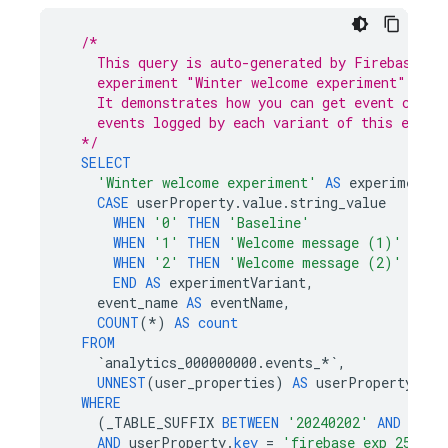
/*
    This query is auto-generated by 
Firebase A/
    experiment "Winter welcome experiment".
    It demonstrates how you can get event count
    events logged by each variant of this exper
  */
SELECT
'Winter welcome experiment'
AS
experimentNa
CASE
userProperty
.
value
.
string_value
WHEN
'0'
THEN
'Baseline'
WHEN
'1'
THEN
'Welcome message (1)'
WHEN
'2'
THEN
'Welcome message (2)'
END
AS
experimentVariant
,
event_name
AS
eventName
,
COUNT
(
*
)
AS
count
FROM
`
analytics_000000000
.
events_
*`
,
UNNEST
(
user_properties
)
AS
userProperty
WHERE
(
_TABLE_SUFFIX
BETWEEN
'20240202'
AND
'202
AND
userProperty
.
key
=
'firebase_exp_25'