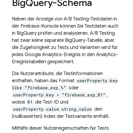
Big
Query-Schema
Neben der Anzeige von
A/B Testing
-Testdaten in
der
Firebase
-Konsole können Sie Testdaten auch
in
BigQuery
prüfen und analysieren.
A/B Testing
hat zwar keine separate
BigQuery
-Tabelle, aber
die Zugehörigkeit zu Tests und Varianten wird für
jedes
Google Analytics
-Ereignis in den
Analytics
-
Ereignistabellen gespeichert.
Die Nutzerattribute, die Testinformationen
enthalten, haben das Format
userProperty.key
like "firebase_exp_%"
oder
userProperty.key = "firebase_exp_01"
,
wobei
01
die Test-ID und
userProperty.value.string_value
den
(nullbasierten) Index der Testvariante enthält.
Mithilfe dieser Nutzereigenschaften für Tests