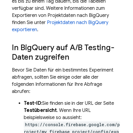
es bis zu einem Tag dauern, bis die Tabellen
verfügbar sind. Weitere Informationen zum
Exportieren von Projektdaten nach
BigQuery
finden Sie unter
Projektdaten nach
BigQuery
exportieren
.
In
Big
Query
auf
A
/
B Testing
-
Daten zugreifen
Bevor Sie Daten für ein bestimmtes Experiment
abfragen, sollten Sie einige oder alle der
folgenden Informationen für Ihre Abfrage
abrufen:
Test-ID
:Sie finden sie in der URL der Seite
Testübersicht
. Wenn Ihre URL
beispielsweise so aussieht:
https://console.firebase.google.com/p
roject/my_firebase_project/config/exp