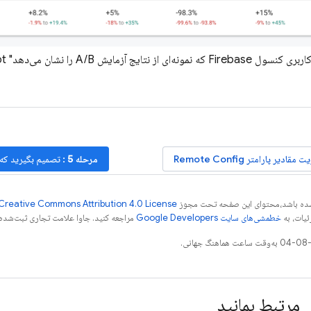
F که نمونه‌ای از نتایج آزمایش A/B را نشان می‌دهد" class="screenshot">
ت مقادیر پارامتر
Remote Config
مرحله 5
: تصمیم بگیرید که 
ر شده باشد،‌محتوای این صفحه تحت مجوز
Creative Commons Attribution 4.0 License
ئیات، به
خطمشی‌های سایت Google Developers‏
مراجعه کنید. جاوا علامت تجاری ثبت‌شده Oracle و/یا شرکت‌های وابسته به آن است
مرتبط بمانید