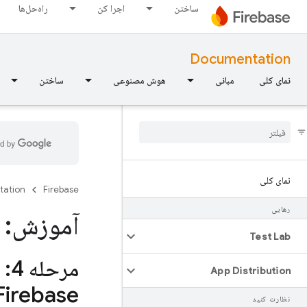
ساختن
اجرا کن
راه‌حل‌ها
Documentation
نمای کلی
مبانی
هوش مصنوعی
ساختن
نمای کلی
tation
Firebase
رهایی
آموزش: آ
Test Lab
مرحله 4: تست A
App Distribution
Firebase
نظارت کنید