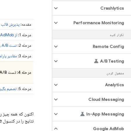
Crashlytics
Performance Monitoring
مقدمه:
پذیرش قالب ت
مرحله 1:
از
AdMob
تکرار کنید
مرحله 2:
تست A/B را در کنسول
Remote Config
مرحله 3:
مقادیر پارا
A
/
B Testing
مرحله 4: تست A/B را شروع کنید و نتایج تست را در کنسول
مشغول کردن
Analytics
مرحله 5:
تصمیم بگیری
Cloud Messaging
In-App Messaging
نتایج را در کنسول
e
Google Ad
Mob