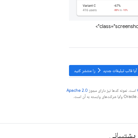
arrow_forward_ios
آیا قالب تبلیغات جدید
را منتشر کنید
است. نمونه کدها نیز دارای مجوز
Apache 2.0
.
پشتیبانی