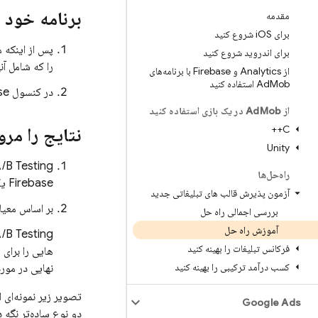
برنامه خود 
مقدمه
برای i
OS شروع کنید
پس از اینکه م
برای اندروید شروع کنید
را که شامل آن
از Analytics و Firebase با برنامه‌های
Mob استفاده کنید
Ad
در کنسول
se
از Ad
Mob در یک بازی استفاده کنید
C++
نتایج را مرو
Unity
/B Testing
راه‌حل‌ها
Firebase
یک
آزمون پذیرش قالب های تبلیغاتی جدید
بر اساس معیار
بررسی اجمالی راه حل
آموزش راه حل
/B Testing
فرکانس تبلیغات را بهینه کنید
هایی را برای 
کسب درآمد ترکیبی را بهینه کنید
نهایی در مورد
تصویر زیر نمونه‌ای ا
Google Ads
دو نوع ساده‌تر نگه د