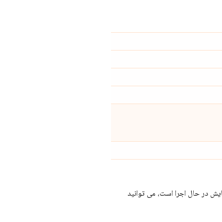
ست A/B خود هستید. در حالی که آزمایش در حال اجرا است، می توانید