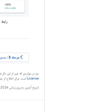
رابط کاربری کنسول irebase
arrow_back_ios
مرحله 3
: مدیری
جز در مواردی که غیر از این ذک
License
است. برای اطلاع از جز
تاریخ آخرین به‌روزرسانی 2026-08-04 به‌وقت ساعت هماهنگ جهانی.
بدانید