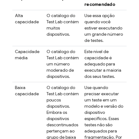
recomendado
Alta
O catálogo do
Use essa opção
capacidade
Test Lab
contém
quando você
muitos
estiver executando
dispositivos.
um grande número
de testes.
Capacidade
O catálogo do
Este nível de
média
Test Lab
contém
capacidade é
um número
adequado para
moderado de
executar a maioria
dispositivos.
dos seus testes.
Baixa
O catálogo do
Use quando
capacidade
Test Lab
contém
precisar executar
poucos
um teste em um
dispositivos.
modelo e versão do
Embora os
dispositivo
dispositivos
específicos. Esses
descontinuados
testes não são
pertençam ao
adequados para
grupo de baixa
fragmentação. Por