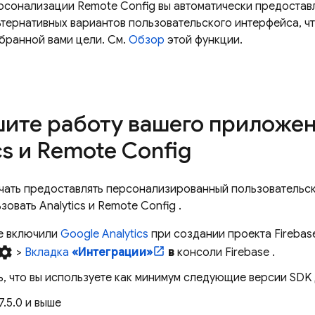
рсонализации
Remote Config
вы автоматически предостав
ьтернативных вариантов пользовательского интерфейса, ч
бранной вами цели. См.
Обзор
этой функции.
ите работу вашего приложе
cs
и
Remote Config
чать предоставлять персонализированный пользовательск
ьзовать
Analytics
и
Remote Config
.
не включили
Google Analytics
при создании проекта Firebase
ettings
>
Вкладка
«Интеграции»
в
консоли
Firebase
.
ь, что вы используете как минимум следующие версии SDK
 7.5.0 и выше