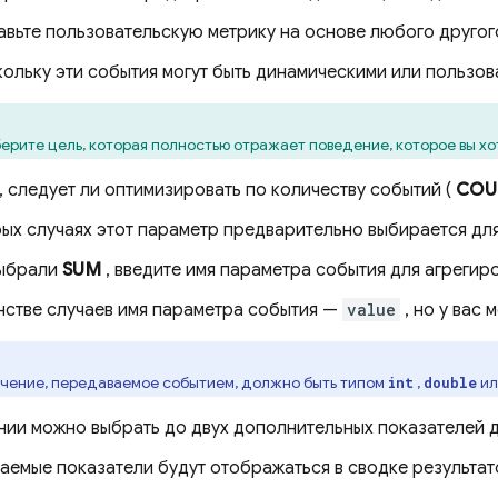
вьте пользовательскую метрику на основе любого друго
ольку эти события могут быть динамическими или пользов
ерите цель, которая полностью отражает поведение, которое вы хо
 следует ли оптимизировать по количеству событий (
COU
рых случаях этот параметр предварительно выбирается дл
выбрали
SUM
, введите имя параметра события для агрегир
нстве случаев имя параметра события —
value
, но у вас
чение, передаваемое событием, должно быть типом
,
и
int
double
ии можно выбрать до двух дополнительных показателей д
аемые показатели будут отображаться в сводке результат