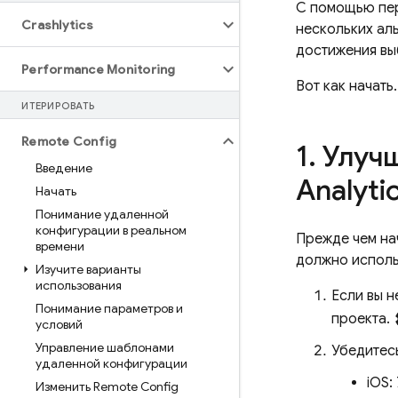
С помощью пе
Crashlytics
нескольких ал
достижения вы
Performance Monitoring
Вот как начать.
ИТЕРИРОВАТЬ
Remote Config
1
.
Улучш
Введение
Analyti
Начать
Понимание удаленной
конфигурации в реальном
Прежде чем на
времени
должно испол
Изучите варианты
использования
Если вы 
Понимание параметров и
s
проекта.
условий
Управление шаблонами
Убедитес
удаленной конфигурации
iOS:
Изменить Remote Config