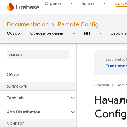
Строить
Бегать
Докум
Documentation
Remote Config
Обзор
Основы рекламы
ИИ
Строить
Translatio
Обзор
Firebase
Docum
ВЫПУСКАТЬ
Начал
Test Lab
Config
App Distribution
МОНИТОР