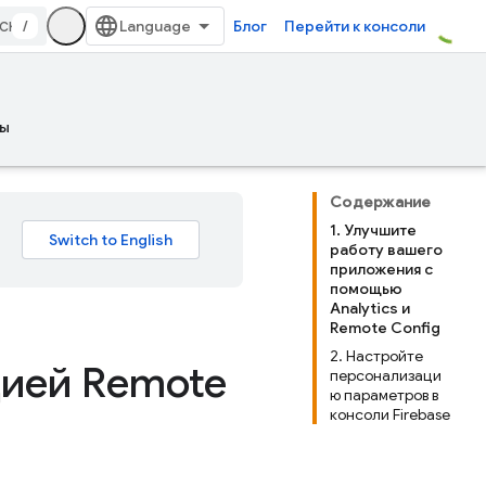
/
Блог
Перейти к консоли
ы
Содержание
1. Улучшите
работу вашего
приложения с
помощью
Analytics и
Remote Config
2. Настройте
цией Remote
персонализаци
ю параметров в
консоли Firebase