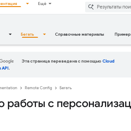
ентация
Ещё
Бегать
Справочные материалы
Пример
Эта страница переведена с помощью
Cloud
n API
.
entation
Remote Config
Бегать
о работы с персонализа