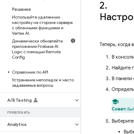
2
.
Решения
Настро
Используйте удаленную
настройку на стороне сервера
с облачными функциями и
Vertex AI
.
Динамически обновляйте
Теперь, когда
приложение Firebase AI
Logic с помощью Remote
В консол
Config
Найдите п
Справочник по API
В панели
Устранение неполадок и часто
задаваемые вопросы
Определи
A
/
B Testing
Совет:
Выб
ПРИВЛЕКАТЬ
Выберите
Analytics
Выбе