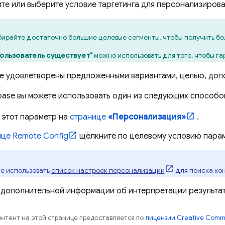
те или выберите условие таргетинга для персонализиров
ирайте достаточно большие целевые сегменты, чтобы получить бол
ользователь существует"
можно использовать для того, чтобы га
те удовлетворены предложенными вариантами, целью, допол
base
вы можете использовать один из следующих способов
 этот параметр на
странице
«Персонализация»
.
ице
Remote Config
щёлкните по целевому условию парам
е использовать
список настроек персонализации
для поиска кон
 дополнительной информации об интерпретации результат
контент на этой странице предоставляется по
лицензии Creative Commo