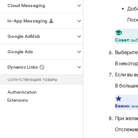
Cloud Messaging
Доба
Поск
In-App Messaging
Google Ad
Mob
Совет:
выб
Google Ads
Выберите,
В некото
Dynamic Links
Если вы 
СОПУТСТВУЮЩИЕ ТОВАРЫ
В больши
Authentication
Extensions
Важно:
зна
При желан
Отслежив