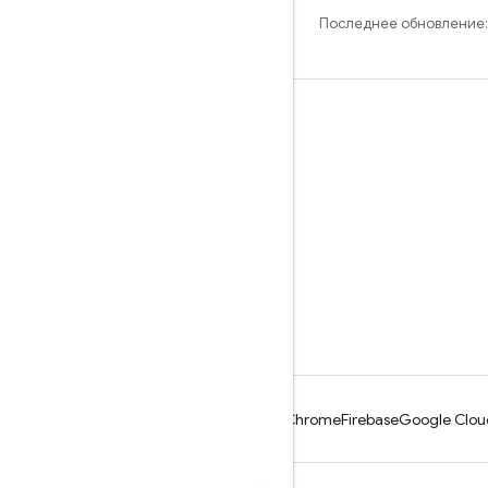
Последнее обновление:
Обучение
Руководства
Справочники
Примеры
Библиотеки
GitHub
Android
Chrome
Firebase
Google Clou