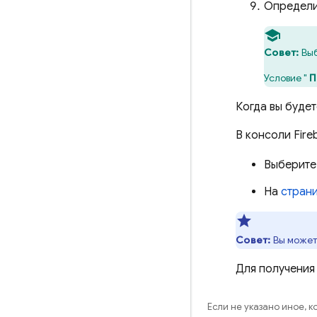
Определи
Совет:
Выб
Условие "
П
Когда вы буде
В консоли
Fire
Выберите
На
стран
Совет:
Вы может
Для получения
Если не указано иное, 