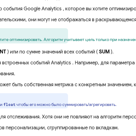
го события
Google Analytics
, которое вы хотите оптимизиро
ательскими, они могут не отображаться в раскрывающемся 
тите оптимизировать. Алгоритм учитывает цель только при назначе
NT
) или по сумме значений всех событий (
SUM
).
я встроенных событий
Analytics
. Например, для параметр
ования.
 может быть собственная метрика с конкретным значением, 
ли
чтобы его можно было суммировать/агрегировать.
float
ля отслеживания. Хотя они не повлияют на алгоритм перс
ов персонализации, сгруппированные по вкладкам.