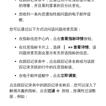
在跟踪记录表中，您通过排序在顶部显示最大
的增量，并且看到显著的百分比变化。
您收到一条向您通知性能问题的电子邮件提
醒。
您可以通过以下方式访问该问题排查页面：
在指标信息中心内，点击
查看指标详情
按钮。
more_vert
在任意指标卡片上，选择
=> 查看详情
。该
问题排查页面会显示有关所选指标的信息。
在跟踪记录表中，点击跟踪记录名称或与该跟
踪记录关联的行中的任意指标值。
在电子邮件提醒中，点击
立即调查
。
点击跟踪记录表中的跟踪记录名称后，您可以深入了
add
解感兴趣的指标。点击
过滤
按钮，按属性过滤数
据，例如：