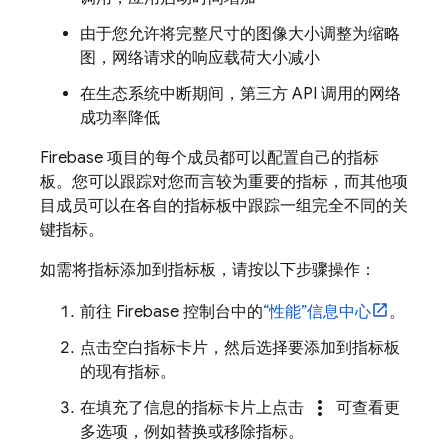
由于您允许将完整尺寸的图像大小调整为缩略
图，网络请求的响应载荷大小
减小
在生态系统中断期间，第三方 API 调用的网络
成功率
降低
Firebase 项目的每个成员都可以配置自己的指标
板。您可以跟踪对您而言较为重要的指标，而其他项
目成员可以在各自的指标板中跟踪一组完全不同的关
键指标。
如需将指标添加到指标板，请按以下步骤操作：
前往
Firebase
控制台中的
“性能”
信息中心
。
点击空白指标卡片，然后选择要添加到指标板
的现有指标。
more_vert
在填充了信息的指标卡片上点击
可查看更
多选项，例如替换或移除指标。