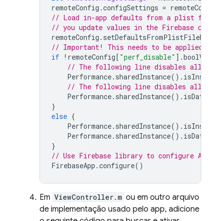
remoteConfig
.
configSettings
=
remoteConfig
// Load in-app defaults from a plist file 
// you update values in the 
Firebase
 conso
remoteConfig
.
setDefaultsFromPlistFileName
(
// Important! This needs to be applied bef
if
!
remoteConfig
[
"perf_disable"
].
boolValue
// The following line disables all aut
Performance
.
sharedInstance
().
isInstrum
// The following line disables all cus
Performance
.
sharedInstance
().
isDataCol
}
else
{
Performance
.
sharedInstance
().
isInstrum
Performance
.
sharedInstance
().
isDataCol
}
// Use Firebase library to configure APIs
FirebaseApp
.
configure
()
Em
ViewController.m
ou em outro arquivo
de implementação usado pelo app, adicione