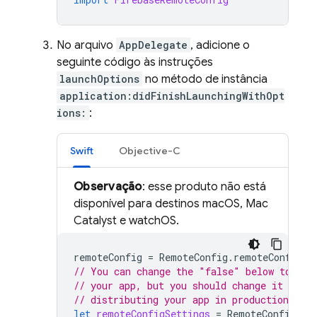
No arquivo
AppDelegate
, adicione o
seguinte código às instruções
launchOptions
no método de instância
application:didFinishLaunchingWithOpt
ions:
:
Swift
Objective-C
Observação
: esse produto não está
disponível para destinos macOS, Mac
Catalyst e watchOS.
remoteConfig
=
RemoteConfig
.
remoteConfig
()
// You can change the "false" below to "tr
// your app, but you should change it back
// distributing your app in production.
let
remoteConfigSettings
=
RemoteConfigSet