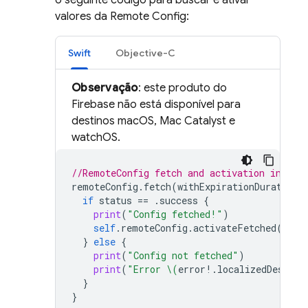
o seguinte código para buscar e ativar
valores da
Remote Config
:
Swift
Objective-C
Observação
: este produto do
Firebase não está disponível para
destinos macOS, Mac Catalyst e
watchOS.
//RemoteConfig fetch and activation in you
remoteConfig
.
fetch
(
withExpirationDuration
:
if
status
==
.
success
{
print
(
"Config fetched!"
)
self
.
remoteConfig
.
activateFetched
()
}
else
{
print
(
"Config not fetched"
)
print
(
"Error 
\(
error
!.
localizedDescrip
}
}