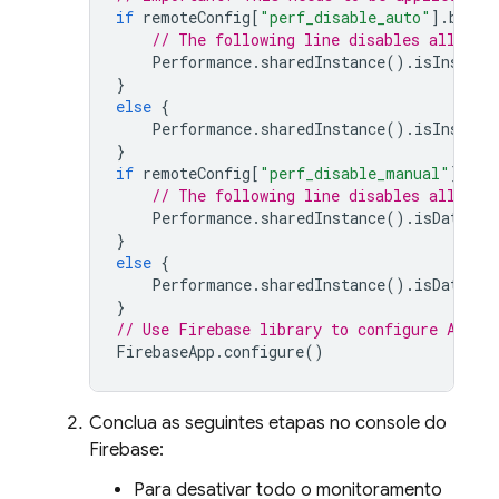
if
remoteConfig
[
"perf_disable_auto"
].
boolV
// The following line disables all aut
Performance
.
sharedInstance
().
isInstrum
}
else
{
Performance
.
sharedInstance
().
isInstrum
}
if
remoteConfig
[
"perf_disable_manual"
].
boo
// The following line disables all cus
Performance
.
sharedInstance
().
isDataCol
}
else
{
Performance
.
sharedInstance
().
isDataCol
}
// Use Firebase library to configure APIs
FirebaseApp
.
configure
()
Conclua as seguintes etapas no console do
Firebase
:
Para desativar todo o monitoramento