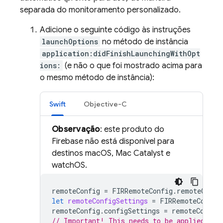
separada do monitoramento personalizado.
Adicione o seguinte código às instruções
launchOptions
no método de instância
application:didFinishLaunchingWithOpt
ions:
(e não o que foi mostrado acima para
o mesmo método de instância):
Swift
Objective-C
Observação
: este produto do
Firebase não está disponível para
destinos macOS, Mac Catalyst e
watchOS.
remoteConfig
=
FIRRemoteConfig
.
remoteConfi
let
remoteConfigSettings
=
FIRRemoteConfig
remoteConfig
.
configSettings
=
remoteConfig
// Important! This needs to be applied bef