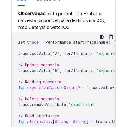
Observação
: este produto do Firebase
não está disponível para destinos macOS,
Mac Catalyst e watchOS.
let
trace
=
Performance
.
startTrace
(
name
:
"
CUSTO
trace
.
setValue
(
"A"
,
forAttribute
:
"experiment"
)
// Update scenario.
trace
.
setValue
(
"B"
,
forAttribute
:
"experiment"
)
// Reading scenario.
let
experimentValue
:
String
?
=
trace
.
valueForAtt
// Delete scenario.
trace
.
removeAttribute
(
"experiment"
)
// Read attributes.
let
attributes
:[
String
,
String
]
=
trace
.
attribu