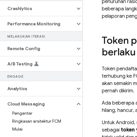
penurunan rasio
Crashlytics
beberapa langk
pelaporan pengi
Performance Monitoring
MELAKUKAN ITERASI
Token p
Remote Config
berlaku 
A
/
B Testing
Token pendaftar
terhubung ke
F
ENGAGE
akan semakin m
Analytics
pernah dikirim.
Ada beberapa a
Cloud Messaging
hilang, hancur,
Pengantar
Ringkasan arsitektur FCM
Untuk Android, 
Mulai
sebagai
token 