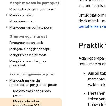
tidak valid dan
Mengirim pesan ke perangkat
instance aplika
Menyiapkan lingkungan server
Mengirim pesan
Untuk platform 
tidak memiliki 
Menerima pesan
pertahankan ke
Menyesuaikan perilaku pesan
Grup pengguna target
Pengantar pesan topik
Praktik
Mengelola langganan topik
Mengirim pesan ke topik
Ada beberapa p
Mengirim pesan ke grup
untuk membuat p
perangkat
Ambil to
Kasus penggunaan lanjutan
memantau 
Mengoptimalkan dan
menskalakan pengiriman pesan
waktu tok
Menskalakan pengiriman
Pertahank
pesan
token yang
Mengelola token
bahwa tok
pendaftaran FCM