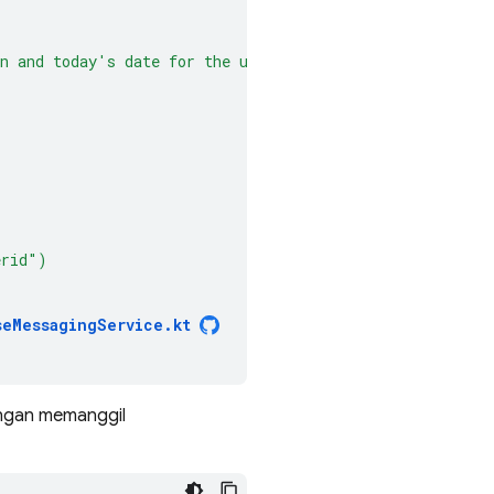
n
and
today's
date
for
the
user
erid")
seMessagingService.kt
gan memanggil