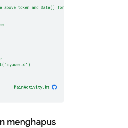
e
above
token
and
Date()
for
this
user's
device
ser
er
nt("myuserid")
MainActivity.kt
an menghapus