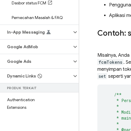
Dasbor status FCM
Pengguna 
Aplikasi m
Pemecahan Masalah & FAQ
Contoh: 
In-App Messaging
Google Ad
Mob
Misalnya, And
Google Ads
fcmTokens
. S
menyimpan token
Dynamic Links
set
seperti yan
PRODUK TERKAIT
/**
Authentication
*
Pers
*
Extensions
*
Modi
*
main
*
*
@pa