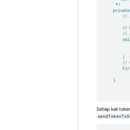
*/
private
//
//
//
val
)
//
Fir
}
Setiap kali tok
sendTokenToS