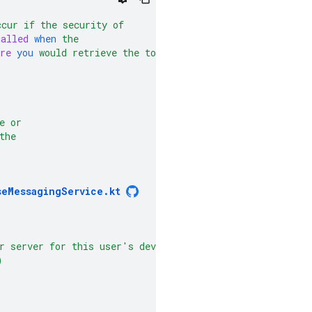
ccur
if
the
security
of
called
when
the
re
you
would
retrieve
the
token.
e
or
the
seMessagingService.kt
r
server
for
this
user's
device
)