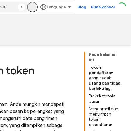
/
Blog
Buka konsol
Pada halaman
ini
n token
Token
pendaftaran
yang sudah
usang dan tidak
berlaku lagi
Praktik terbaik
dasar
gram, Anda mungkin mendapati
Mengambil dan
mkan pesan ke perangkat yang
menyimpan
emengaruhi data pengiriman
token
pendaftaran
ery, yang ditampilkan sebagai