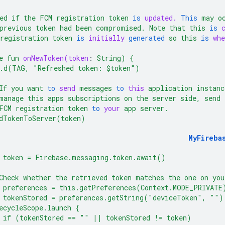
ed
if
the
FCM
registration
token
is
updated.
This
may
o
previous
token
had
been
compromised.
Note
that
this
is
registration
token
is
initially
generated
so
this
is
whe
e
fun
onNewToken(token
:
String)
{
.d(TAG,
"Refreshed token: $token"
)
If
you
want
to
send
messages
to
this
application
instanc
manage
this
apps
subscriptions
on
the
server
side,
send
FCM
registration
token
to
your
app
server.
dTokenToServer(token)
MyFireba
token
=
Firebase.messaging.token.await()
Check
whether
the
retrieved
token
matches
the
one
on
you
preferences
=
this.getPreferences(Context.MODE_PRIVATE
tokenStored
=
preferences.getString("deviceToken",
""
)
ecycleScope.launch
{
if
(tokenStored
==
""
||
tokenStored
!
=
token)