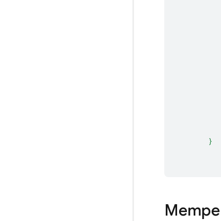
}
Memper