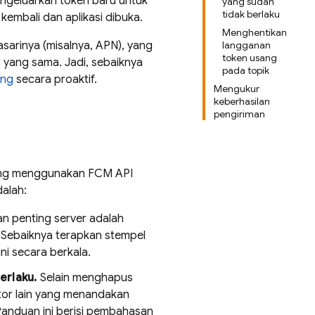
geluarkan token baru untuk
yang sudah
tidak berlaku
kembali dan aplikasi dibuka.
Menghentikan
sarinya (misalnya, APN), yang
langganan
token usang
i yang sama. Jadi, sebaiknya
pada topik
ang
secara proaktif.
Mengukur
keberhasilan
pengiriman
yang menggunakan
FCM
API
alah:
n penting server adalah
. Sebaiknya terapkan stempel
ni secara berkala.
erlaku.
Selain menghapus
ator lain yang menandakan
anduan ini berisi pembahasan