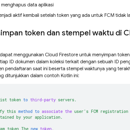
menghapus data aplikasi
enjadi aktif kembali setelah token yang ada untuk
FCM
tidak l
simpan token dan stempel waktu di
C
a dapat menggunakan
Cloud Firestore
untuk menyimpan token 
etiap ID dokumen dalam koleksi terkait dengan sebuah ID p
 pendaftaran saat ini beserta stempel waktunya yang terakh
g ditunjukkan dalam contoh Kotlin ini:
ist
token
to
third-party
servers.
fy
this
method
to
associate
the
user's
FCM
registration
tained
by
your
application.
ram
token
The
new
token.