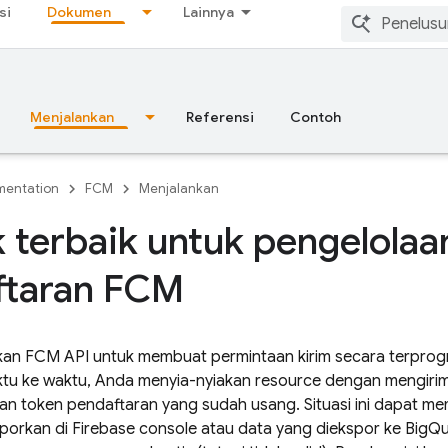
si
Dokumen
Lainnya
Menjalankan
Referensi
Contoh
entation
FCM
Menjalankan
k terbaik untuk pengelolaa
ftaran FCM
kan
FCM
API untuk membuat permintaan kirim secara terpro
ktu ke waktu, Anda menyia-nyiakan resource dengan mengiri
gan token pendaftaran yang sudah usang. Situasi ini dapat m
porkan di Firebase console atau data yang diekspor ke BigQu