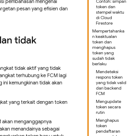
berisi pembahasan mengenai
Contoh: simpan
token dan
getan pesan yang efisien dan
stempel waktu
di Cloud
Firestore
Mempertahanka
n keaktualan
an tidak
token dan
menghapus
token yang
sudah tidak
berlaku
gkat tidak aktif yang tidak
Mendeteksi
erangkat terhubung ke
FCM
lagi
respons token
 ini kemungkinan tidak akan
yang tidak valid
dari backend
FCM
Mengupdate
kat yang terkait dengan token
token secara
rutin
Menghapus
M
akan menganggapnya
token
akan menandainya sebagai
pendaftaran