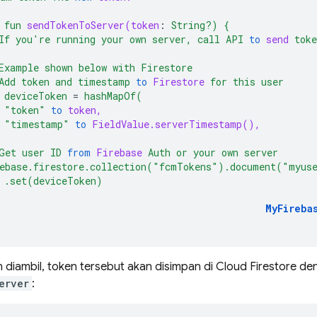
fun
sendTokenToServer(token
:
String?)
{
If
you're
running
your
own
server,
call
API
to
send
toke
Example
shown
below
with
Firestore
Add
token
and
timestamp
to
Firestore
for
this
user
deviceToken
=
hashMapOf(
"token"
to
token,
"timestamp"
to
FieldValue.serverTimestamp(),
Get
user
ID
from
Firebase
Auth
or
your
own
server
ebase.firestore.collection("fcmTokens").document("myus
.set(deviceToken)
MyFireba
en diambil, token tersebut akan disimpan di
Cloud Firestore
den
erver
: