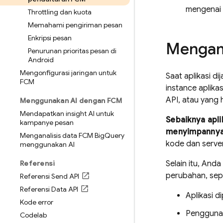
mengenai 
Throttling dan kuota
Memahami pengiriman pesan
Enkripsi pesan
Mengam
Penurunan prioritas pesan di
Android
Mengonfigurasi jaringan untuk
Saat aplikasi d
FCM
instance aplika
API, atau yang 
Menggunakan AI dengan FCM
Mendapatkan insight AI untuk
Sebaiknya apli
kampanye pesan
menyimpannya 
Menganalisis data FCM Big
Query
kode dan server
menggunakan AI
Referensi
Selain itu, And
perubahan, sepe
Referensi Send API
Referensi Data API
Aplikasi d
Kode error
Pengguna 
Codelab