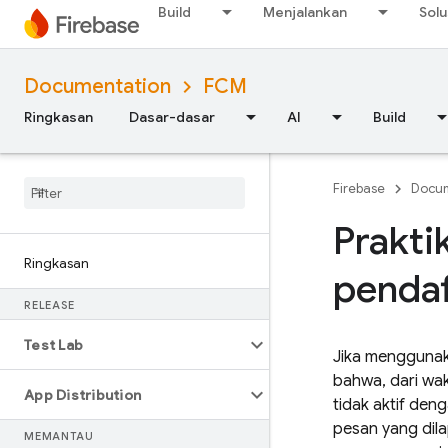
Build
Menjalankan
Solu
Documentation
FCM
Ringkasan
Dasar-dasar
AI
Build
Firebase
Docum
Prakti
Ringkasan
penda
RELEASE
Test Lab
Jika mengguna
bahwa, dari wa
App Distribution
tidak aktif den
pesan yang dila
MEMANTAU