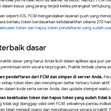
 menolak permintaan kirim ke alamat tersebut. Namun,
FCM
men
si dalam kasus yang jarang terjadi ketika perangkat terhubung 
lain seperti iOS, FCM mengandalkan layanan push yang menda
masa berlaku token berdasarkan ketidakaktifan selama 270 har
aktualan token dan hapus token pendaftaran yang sudah us
 terbaik dasar
raktik dasar yang harus Anda ikuti dalam aplikasi apa pun 
ermintaan kirim secara terprogram. Praktik terbaik utama ad
ken pendaftaran dari
FCM
dan simpan di server Anda.
Pera
setiap token klien dan menyimpan daftar terbaru token aktif
en dalam kode serta server Anda, dan update stempel waktu i
an keaktualan token dan hapus token yang sudah tidak b
 tidak lagi dianggap valid oleh
FCM
, sebaiknya pantau indik
en telah menjadi usang dan menghapusnya secara proaktif. P