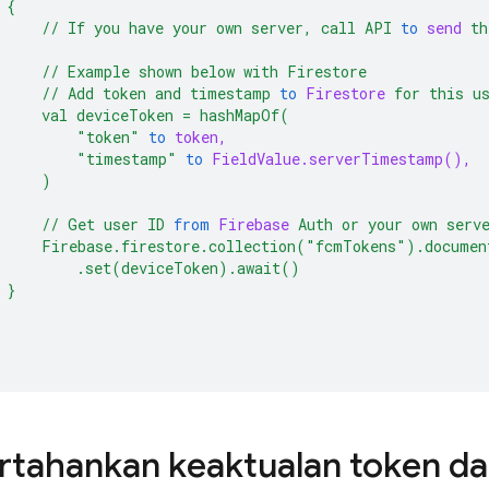
{
//
If
you
have
your
own
server,
call
API
to
send
th
//
Example
shown
below
with
Firestore
//
Add
token
and
timestamp
to
Firestore
for
this
u
val
deviceToken
=
hashMapOf(
"token"
to
token,
"timestamp"
to
FieldValue.serverTimestamp(),
)
//
Get
user
ID
from
Firebase
Auth
or
your
own
serv
Firebase.firestore.collection("fcmTokens").docume
.set(deviceToken).await()
}
tahankan keaktualan token d