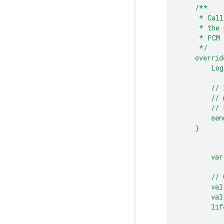
/**
*
Call
*
the
*
FCM
*/
overrid
Log
//
//
//
sen
}
var
//
val
val
lif