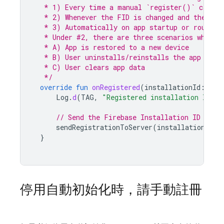
   * 1) Every time a manual `register()` call f
   * 2) Whenever the FID is changed and the app
   * 3) Automatically on app startup or routine
   * Under #2, there are three scenarios when t
   * A) App is restored to a new device
   * B) User uninstalls/reinstalls the app
   * C) User clears app data
   */
override
fun
onRegistered
(
installationId
:
Str
Log
.
d
(
TAG
,
"Registered installation ID: 
$
// Send the Firebase Installation ID to y
sendRegistrationToServer
(
installationId
)
}
停用自動初始化時，請手動註冊