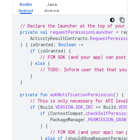
Kotlin
Java
// Declare the launcher at the top of your Acti
private
val
requestPermissionLauncher
=
registe
ActivityResultContracts
.
RequestPermission
()
)
{
isGranted
:
Boolean
-
if
(
isGranted
)
{
// FCM SDK (and your app) can post noti
}
else
{
// TODO: Inform user that that your app
}
}
private
fun
askNotificationPermission
()
{
// This is only necessary for API level >= 
if
(
Build
.
VERSION
.
SDK_INT
>
=
Build
.
VERSION_
if
(
ContextCompat
.
checkSelfPermission
(
t
PackageManager
.
PERMISSION_GRANTED
)
{
// FCM SDK (and your app) can post 
}
else
if
(
shouldShowRequestPermissionR