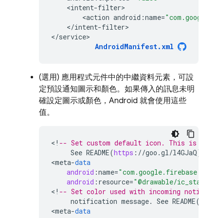
<
intent
-
filter
<
action
android
:
name
=
"com.google.f
<
/
intent
-
filter
>

<
/
service>
AndroidManifest
.
xml
(選用) 應用程式元件中的中繼資料元素，可設
定預設通知圖示和顏色。如果傳入的訊息未明
確設定圖示或顏色，Android 就會使用這些
值。
<
!
-- Set custom default icon. This is used
See
README
(
https
:
//
goo
.
gl
/
l4GJaQ
)
for
<
meta
-
data
android
:
name
=
"com.google.firebase.mess
android
:
resource
=
"@drawable/ic_stat_ic
<
!
-- Set color used with incoming notifica
notification
message
.
See
README
(
http
<
meta
-
data