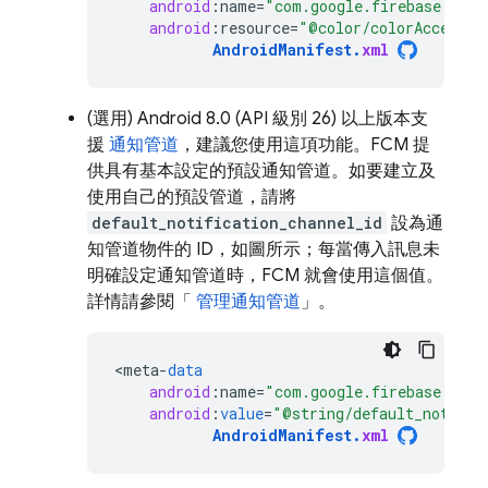
android
:
name
=
"com.google.firebase.mess
android
:
resource
=
"@color/colorAccent"
AndroidManifest
.
xml
(選用) Android 8.0 (API 級別 26) 以上版本支
援
通知管道
，建議您使用這項功能。
FCM
提
供具有基本設定的預設通知管道。如要
建立及
使用自己的預設管道，請將
default_notification_channel_id
設為通
知管道物件的 ID，如圖所示；每當傳入訊息未
明確設定通知管道時，
FCM
就會使用這個值。
詳情請參閱「
管理通知管道
」。
<
meta
-
data
android
:
name
=
"com.google.firebase.mess
android
:
value
=
"@string/default_notific
AndroidManifest
.
xml