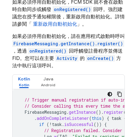
如果必須停用自動初始化，
FCM
SDK 就不會在啟動
時自動同步或觸發
onRegistered()
回呼。強烈建
議您在授予通知權限後，重新啟用自動初始化。詳情
請參閱「
重新啟用自動初始化
」。
如果必須停用自動初始化，請在應用程式啟動時呼叫
FirebaseMessaging.getInstance().register()
，透過
onRegistered()
回呼觸發註冊程序並傳送
FID。您可以在主要
Activity
的
onCreate()
方
法中執行這項呼叫。
Kotlin
Java
// Trigger manual registration if auto-initia
// Consider calling this every time the app s
FirebaseMessaging
.
getInstance
().
register
()
.
addOnCompleteListener
(
this
)
{
task
->
if
(
!
task
.
isSuccessful
())
{
// Registration failed. Consider retry
Log
.
w
(
TAG
,
"Failed to register with F