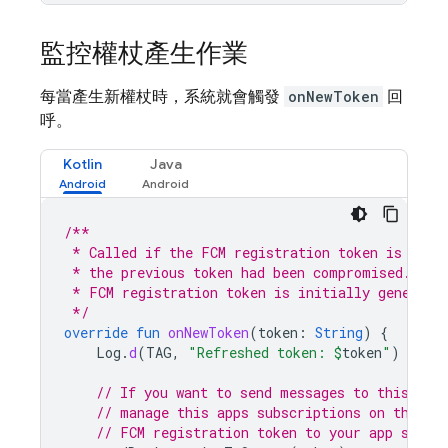
監控權杖產生作業
每當產生新權杖時，系統就會觸發
onNewToken
回
呼。
Kotlin
Java
/**
 * Called if the FCM registration token is upda
 * the previous token had been compromised. Not
 * FCM registration token is initially generate
 */
override
fun
onNewToken
(
token
:
String
)
{
Log
.
d
(
TAG
,
"Refreshed token: 
$
token
"
)
// If you want to send messages to this app
// manage this apps subscriptions on the se
// FCM registration token to your app serve