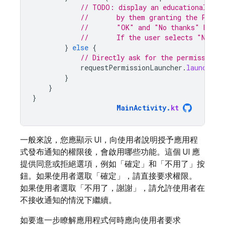
// TODO: display an educational UI 
//       by them granting the POST_
//       "OK" and "No thanks" butto
//       If the user selects "No th
}
else
{
// Directly ask for the permission
requestPermissionLauncher
.
launch
(
Ma
}
}
}
MainActivity
.
kt
一般來說，您應顯示 UI，向使用者說明授予應用程
式發布通知的權限後，會啟用哪些功能。這個 UI 應
提供同意或拒絕選項，例如「確定」
和「不用了」
按
鈕。如果使用者選取「確定」
，請直接要求權限。
如果使用者選取「不用了，謝謝」
，請允許使用者在
不接收通知的情況下繼續。
如要進一步瞭解應用程式何時應向使用者要求