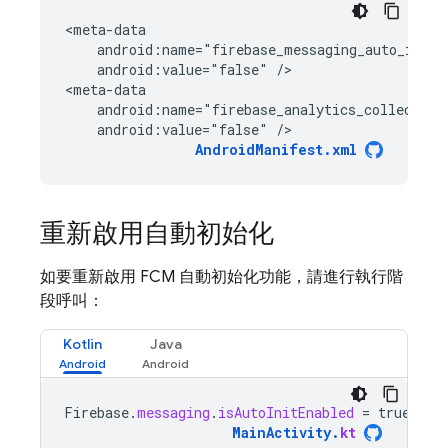
<
meta-data
    android:name="firebase_messaging_auto_init_
    android:value="false" /
>

<
meta-data
    android:name="firebase_analytics_collection
    android:value="false" />
AndroidManifest.xml
重新啟用自動初始化
如要重新啟用 FCM 自動初始化功能，請進行執行階
段呼叫：
Kotlin
Java
Firebase
.
messaging
.
isAutoInitEnabled
=
true
MainActivity
.
kt