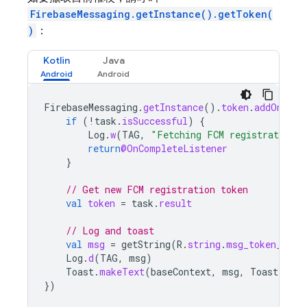
FirebaseMessaging.getInstance().getToken(
)
：
Kotlin
Java
FirebaseMessaging
.
getInstance
().
token
.
addOnComp
if
(
!
task
.
isSuccessful
)
{
Log
.
w
(
TAG
,
"Fetching FCM registration t
return
@OnCompleteListener
}
// Get new FCM registration token
val
token
=
task
.
result
// Log and toast
val
msg
=
getString
(
R
.
string
.
msg_token_fmt
,
Log
.
d
(
TAG
,
msg
)
Toast
.
makeText
(
baseContext
,
msg
,
Toast
.
LENG
})