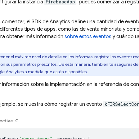
igurar la instancia
FirebaseApp
, puedes comenzar a regist
a comenzar, el SDK de
Analytics
define una cantidad de even
iferentes tipos de apps, como las de venta minorista y comerc
ara obtener más información
sobre estos eventos
y cuándo us
.
ener el máximo nivel de detalle en los informes, registra los eventos
 con sus parámetros prescritos. De esta manera, también te aseguras de
le Analytics
a medida que estén disponibles.
 información sobre la implementación en la referencia de co
 ejemplo, se muestra cómo registrar un evento
kFIRSelectCo
ective-C
ogEvent
(
"share_image"
,
parameters
:
[