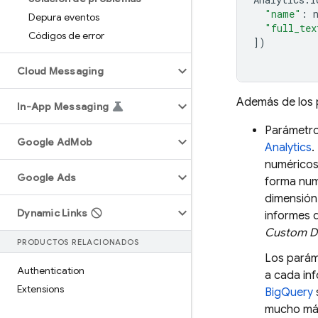
"name"
:
Depura eventos
"full_tex
Códigos de error
])
Cloud Messaging
Además de los p
In-App Messaging
Parámetro
Google Ad
Mob
Analytics
.
numéricos
Google Ads
forma num
dimensión
Dynamic Links
informes d
Custom D
PRODUCTOS RELACIONADOS
Los parám
Authentication
a cada in
Extensions
BigQuery
mucho má