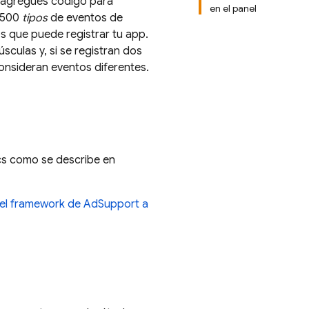
e agregues código para
en el panel
a 500
tipos
de eventos de
os que puede registrar tu app.
culas y, si se registran dos
onsideran eventos diferentes.
cs
como se describe en
el framework de AdSupport a