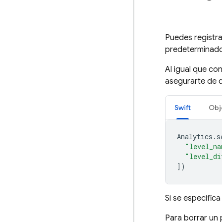
Puedes registr
predeterminados
Al igual que co
asegurarte de q
Swift
Obj
Analytics
.
s
"level_na
"level_di
])
Si se especific
Para borrar un