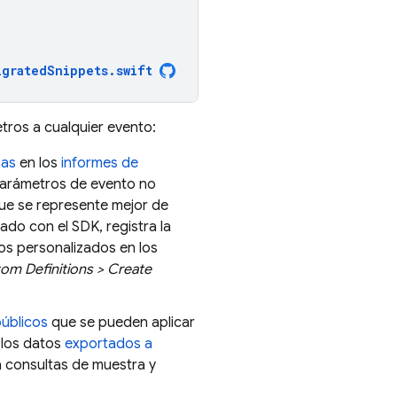
igratedSnippets
.
swift
tros a cualquier evento:
cas
en los
informes de
parámetros de evento no
ue se represente mejor de
do con el SDK, registra la
os personalizados en los
om Definitions > Create
úblicos
que se pueden aplicar
 los datos
exportados a
a consultas de muestra y