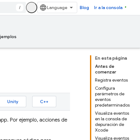
/
Blog
Ir a la consola
jemplos
En esta página
Antes de
comenzar
Registra eventos
Configura
parámetros de
eventos
Unity
C++
predeterminados
Visualiza eventos
en la consola de
app. Por ejemplo, acciones de
depuración de
Xcode
Visualiza eventos