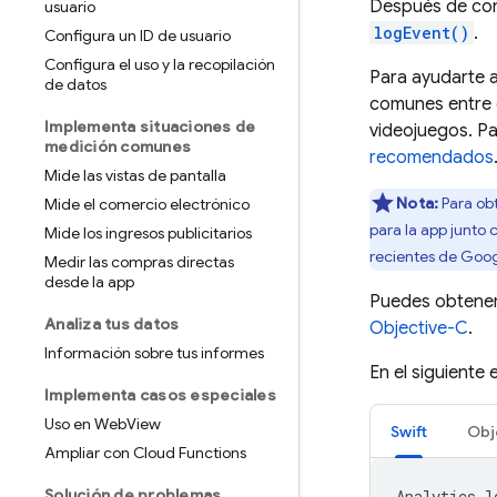
Después de conf
usuario
logEvent()
.
Configura un ID de usuario
Configura el uso y la recopilación
Para ayudarte 
de datos
comunes entre d
Implementa situaciones de
videojuegos. P
medición comunes
recomendados
Mide las vistas de pantalla
Nota:
Para obt
Mide el comercio electrónico
para la app junto
Mide los ingresos publicitarios
recientes de
Goog
Medir las compras directas
desde la app
Puedes obtener
Analiza tus datos
Objective-C
.
Información sobre tus informes
En el siguiente
Implementa casos especiales
Uso en Web
View
Swift
Obj
Ampliar con Cloud Functions
Solución de problemas
Analytics
.
l