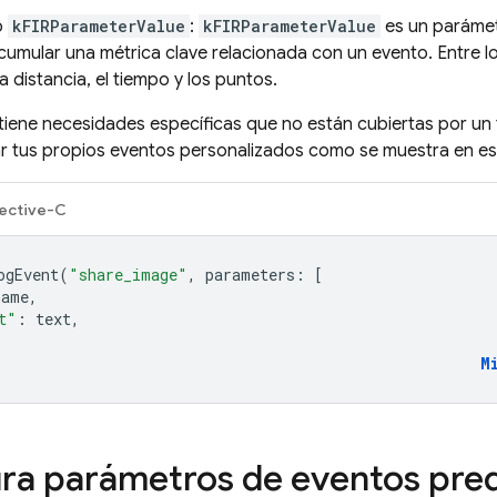
o
kFIRParameterValue
:
kFIRParameterValue
es un parámet
acumular una métrica clave relacionada con un evento. Entre lo
la distancia, el tiempo y los puntos.
n tiene necesidades específicas que no están cubiertas por 
r tus propios eventos personalizados como se muestra en es
ective-C
ogEvent
(
"share_image"
,
parameters
:
[
name
,
t"
:
text
,
M
ra parámetros de eventos pre