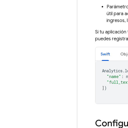
Parámetr
útil para 
ingresos, 
Si tu aplicació
puedes registra
Swift
Obj
Analytics
.
l
"name"
:
"full_tex
])
Configu