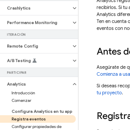
Analytics
regist
recibirlos. Si 
Crashlytics
Analytics
difere
Ten en cuenta q
Performance Monitoring
eventos con nom
ITERACIÓN
Remote Config
Antes 
A
/
B Testing
Asegúrate de q
PARTICIPAR
Comienza a us
Analytics
Si deseas reco
tu proyecto
.
Introducción
Comenzar
Configura Analytics en tu app
Registr
Registra eventos
Configurar propiedades de