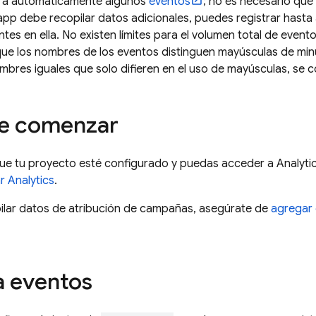
ra automáticamente algunos
eventos
; no es necesario qu
tu app debe recopilar datos adicionales, puedes registrar hast
ntes en ella. No existen límites para el volumen total de event
ue los nombres de los eventos distinguen mayúsculas de minús
bres iguales que solo difieren en el uso de mayúsculas, se c
de comenzar
ue tu proyecto esté configurado y puedas acceder a
Analyti
ar
Analytics
.
pilar datos de atribución de campañas, asegúrate de
agregar 
a eventos