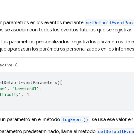
ar parámetros en los eventos mediante
setDefaultEventPar
 se asocian con todos los eventos futuros que se registran.
n los parámetros personalizados, registra los parámetros de
ue aparezcan los parámetros personalizados en los informes 
ective-C
etDefaultEventParameters
([
me"
:
"Caverns01"
,
fficulty"
:
4
a un parámetro en el método
logEvent()
, se usa ese valor e
 parámetro predeterminado, llama al método
setDefaultEve