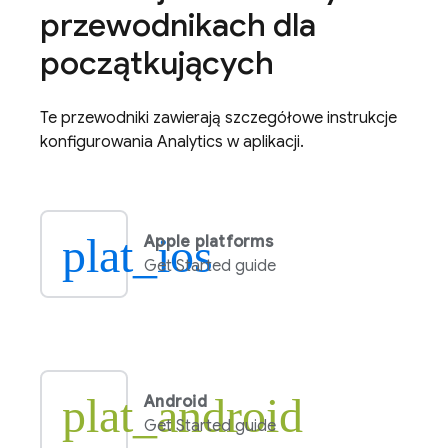
przewodnikach dla
początkujących
Te przewodniki zawierają szczegółowe instrukcje
konfigurowania
Analytics
w aplikacji.
plat_ios
Apple platforms
Get Started guide
plat_android
Android
Get Started guide