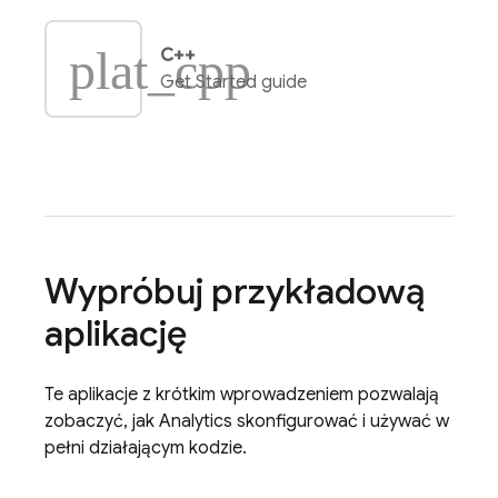
plat_cpp
C++
Get Started guide
Wypróbuj przykładową
aplikację
Te aplikacje z krótkim wprowadzeniem pozwalają
zobaczyć, jak
Analytics
skonfigurować i używać w
pełni działającym kodzie.