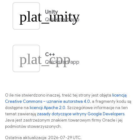
plat_unity
Unity
Quickstart app
plat_cpp
C++
Quickstart app
O ile nie stwierdzono inaczej, treść tej strony jest objęta
licencją
Creative Commons – uznanie autorstwa 4.0
, a fragmenty kodu są
dostępne na
licencji Apache 2.0
. Szczegółowe informacje na ten
temat zawierają
zasady dotyczące witryny Google Developers
.
Java jest zastrzeżonym znakiem towarowym firmy Oracle i jej
podmiotów stowarzyszonych.
Ostatnia aktualizacja: 2026-07-29 UTC.