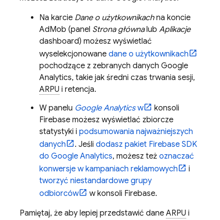
Na karcie
Dane o użytkownikach
na koncie
AdMob
(panel
Strona główna
lub
Aplikacje
dashboard) możesz wyświetlać
wyselekcjonowane
dane o użytkownikach
pochodzące z zebranych danych Google
Analytics, takie jak średni czas trwania sesji,
ARPU
i retencja.
W panelu
Google Analytics
w
konsoli
Firebase
możesz wyświetlać zbiorcze
statystyki i
podsumowania najważniejszych
danych
. Jeśli
dodasz pakiet Firebase SDK
do
Google Analytics
, możesz też
oznaczać
konwersje w kampaniach reklamowych
i
tworzyć niestandardowe grupy
odbiorców
w konsoli
Firebase
.
Pamiętaj, że aby lepiej przedstawić dane
ARPU
i