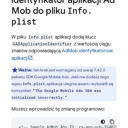
Mob
do pliku
Info
.
plist
W pliku
Info.plist
aplikacji dodaj klucz
GADApplicationIdentifier
z wartością ciągu
znaków odpowiadającą
AdMob
identyfikatorowi
aplikacji
.
Ważne:
ten krok jest wymagany od wersji 7.42.0
pakietu SDK
Google Mobile Ads
. Jeśli nie dodasz tego
wpisu
, aplikacja ulegnie awarii i wyświetli się
Info.plist
komunikat:
"The
Google Mobile Ads
SDK was
initialized incorrectly."
Możesz wprowadzić tę zmianę programowo:
<!-- Sample 
AdMob
 App ID: ca-app-pub-39402560999