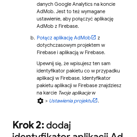
danych Google Analytics na koncie
AdMob
. Jest to też wymagane
ustawienie, aby połączyć aplikację
AdMob
z Firebase.
Połącz aplikację
AdMob
z
dotychczasowym projektem w
Firebase i aplikacją w Firebase.
Upewnij się, że wpisujesz ten sam
identyfikator pakietu co w przypadku
aplikacji w Firebase. Identyfikator
pakietu aplikacji w Firebase znajdziesz
na karcie
Twoje aplikacje
w
settings
>
Ustawienia projektu
.
Krok 2:
dodaj
identyfikator aplikacji
Ad