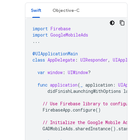
Swift
Objective-C
import
Firebase
import
GoogleMobileAds
...
@UIApplicationMain
class
AppDelegate
:
UIResponder
,
UIApplicat
var
window
:
UIWindow
?
func
application
(
_
application
:
UIApplic
didFinishLaunchingWithOptions
launch
// Use Firebase library to configure A
FirebaseApp
.
configure
()
// Initialize the 
Google Mobile Ads
 SD
GADMobileAds
.
sharedInstance
().
start
(
co