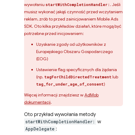
wywołaniu
. Jeśli
startWithCompletionHandler:
musisz wykonać jakąś czynność przed wczytaniem
reklam, zrób to przed zainicjowaniem
Mobile Ads
SDK. Oto kilka przykładów działań, które mogą być
potrzebne przed inicjowaniem:
Uzyskanie zgody od użytkowników z
Europejskiego Obszaru Gospodarczego
(EOG)
Ustawienie flag specyficznych dla żądania
(np.
lub
tagForChildDirectedTreatment
)
tag_for_under_age_of_consent
Więcej informacji znajdziesz w
AdMob
dokumentacji
.
Oto przykład wywołania metody
startWithCompletionHandler:
w
AppDelegate
: