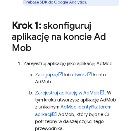
Firebase SDK do
Google Analytics
.
Krok 1:
skonfiguruj
aplikację na koncie
Ad
Mob
Zarejestruj aplikację jako aplikację
AdMob
.
Zaloguj się
lub
utwórz
konto
AdMob
.
Zarejestruj aplikację w
AdMob
. W
tym kroku utworzysz aplikację
AdMob
z unikalnym
AdMob
identyfikatorem
aplikacji
AdMob, który będzie Ci
potrzebny w dalszej części tego
przewodnika.