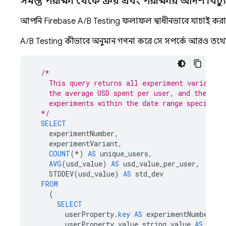
সমস্ত পরীক্ষা থেকে ক্রয় এবং পরীক্ষার আদর্শ বিচ্
আপনি
Firebase A/B Testing
ফলাফল স্বাধীনভাবে যাচাই করার
A/B Testing
কীভাবে অনুমান গণনা করে সে সম্পর্কে আরও তথ্য
/*
    This query returns all experiment variants,
    the average USD spent per user, and the sta
    experiments within the date range specified
  */
SELECT
experimentNumber
,
experimentVariant
,
COUNT
(
*
)
AS
unique_users
,
AVG
(
usd_value
)
AS
usd_value_per_user
,
STDDEV
(
usd_value
)
AS
std_dev
FROM
(
SELECT
userProperty
.
key
AS
experimentNumber
,
userProperty
.
value
.
string_value
AS
expe