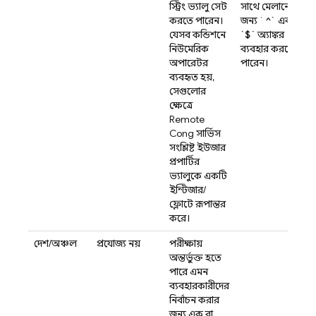
স্ট্রিং ভ্যালু সেট
সাথে মেলানোর
করতে পারেন।
জন্য `
^`
এবং
যেসব কন্ডিশনে
`$`
অ্যাঙ্কর
নিউমেরিক
ব্যবহার করতে
অপারেটর
পারেন।
ব্যবহৃত হয়,
সেগুলোর
ক্ষেত্রে
Remote
Config
সার্ভিস
সংশ্লিষ্ট ইউজার
প্রপার্টির
ভ্যালুকে একটি
ইন্টিজার/
ফ্লোটে রূপান্তর
করে।
দেশ/অঞ্চল
প্রযোজ্য নয়
পরীক্ষায়
অন্তর্ভুক্ত হতে
পারে এমন
ব্যবহারকারীদের
নির্বাচন করার
জন্য এক বা