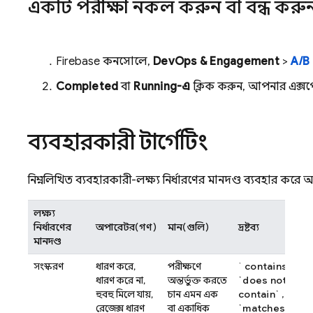
একটি পরীক্ষা নকল করুন বা বন্ধ করু
Firebase
কনসোলে,
DevOps & Engagement
>
A/B
Completed
বা
Running-এ
ক্লিক করুন, আপনার এক্সপে
ব্যবহারকারী টার্গেটিং
নিম্নলিখিত ব্যবহারকারী-লক্ষ্য নির্ধারণের মানদণ্ড ব্যবহার করে
লক্ষ্য
নির্ধারণের
অপারেটর(গণ)
মান(গুলি)
দ্রষ্টব্য
মানদণ্ড
সংস্করণ
ধারণ করে,
পরীক্ষণে
`
contains`
,
ধারণ করে না,
অন্তর্ভুক্ত করতে
`does not
হুবহু মিলে যায়,
চান এমন এক
contain`
, বা
রেজেক্স ধারণ
বা একাধিক
`matches