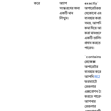
করে
অ্যাপ
exactly`
সংস্করণের জন্য
অপারেটরগুলোর
একটি মান
যেকোনো একটি
লিখুন।
ব্যবহার করার
সময়, আপনি
কমা দিয়ে আলাদা
করা মানগুলোর
একটি তালিকা
প্রদান করতে
পারেন।
`contains`
রেজেক্স
অপারেটর
ব্যবহার করে
আপনি
RE2
ফরম্যাটে
রেগুলার
এক্সপ্রেশন তৈরি
করতে পারেন।
আপনার
রেগুলার