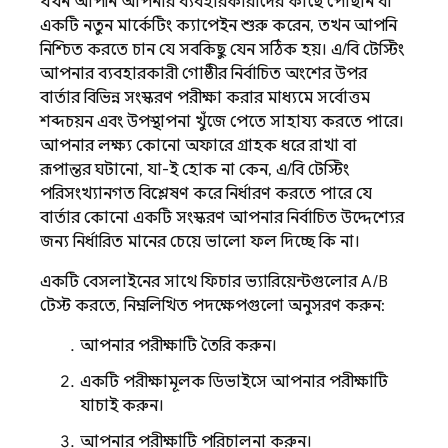
যখন আপনি আপনার ব্যবহারকারীদের কাছে পৌঁছান বা
একটি নতুন মার্কেটিং ক্যাম্পেইন শুরু করেন, তখন আপনি
নিশ্চিত করতে চান যে সবকিছু যেন সঠিক হয়। এ/বি টেস্টিং
আপনার ব্যবহারকারী গোষ্ঠীর নির্বাচিত অংশের উপর
বার্তার বিভিন্ন সংস্করণ পরীক্ষা করার মাধ্যমে সর্বোত্তম
শব্দচয়ন এবং উপস্থাপনা খুঁজে পেতে সাহায্য করতে পারে।
আপনার লক্ষ্য কোনো অফারে গ্রাহক ধরে রাখা বা
রূপান্তর ঘটানো, যা-ই হোক না কেন, এ/বি টেস্টিং
পরিসংখ্যানগত বিশ্লেষণ করে নির্ধারণ করতে পারে যে
বার্তার কোনো একটি সংস্করণ আপনার নির্বাচিত উদ্দেশ্যের
জন্য নির্ধারিত মানের চেয়ে ভালো ফল দিচ্ছে কি না।
একটি বেসলাইনের সাথে ফিচার ভ্যারিয়েন্টগুলোর A/B
টেস্ট করতে, নিম্নলিখিত পদক্ষেপগুলো অনুসরণ করুন:
আপনার পরীক্ষাটি তৈরি করুন।
একটি পরীক্ষামূলক ডিভাইসে আপনার পরীক্ষাটি
যাচাই করুন।
আপনার পরীক্ষাটি পরিচালনা করুন।