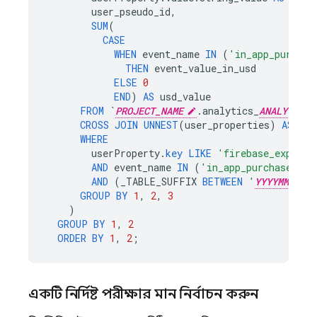
user_pseudo_id
,
SUM
(
CASE
WHEN
event_name
IN
(
'in_app_purchas
THEN
event_value_in_usd
ELSE
0
END
)
AS
usd_value
FROM
`
PROJECT_NAME
.
analytics_
ANALYTICS_
CROSS
JOIN
UNNEST
(
user_properties
)
AS
use
WHERE
userProperty
.
key
LIKE
'firebase_exp_%'
AND
event_name
IN
(
'in_app_purchase'
,
'
AND
(
_TABLE_SUFFIX
BETWEEN
'
YYYYMMDD
GROUP
BY
1
,
2
,
3
)
GROUP
BY
1
,
2
ORDER
BY
1
,
2
;
একটি নির্দিষ্ট পরীক্ষার মান নির্বাচন করুন