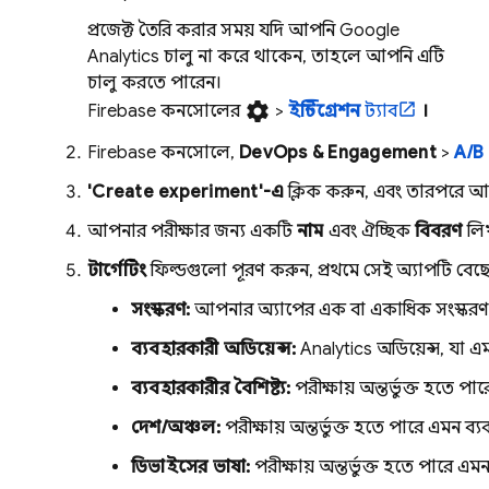
প্রজেক্ট তৈরি করার সময় যদি আপনি
Google
Analytics
চালু না করে থাকেন, তাহলে আপনি এটি
চালু করতে পারেন।
settings
Firebase
কনসোলের
>
ইন্টিগ্রেশন
ট্যাব
।
Firebase
কনসোলে,
DevOps & Engagement
>
A/B
'Create experiment'-এ
ক্লিক করুন, এবং তারপরে আপ
আপনার পরীক্ষার জন্য একটি
নাম
এবং ঐচ্ছিক
বিবরণ
লিখ
টার্গেটিং
ফিল্ডগুলো পূরণ করুন, প্রথমে সেই অ্যাপটি বেছে
সংস্করণ:
আপনার অ্যাপের এক বা একাধিক সংস্কর
ব্যবহারকারী অডিয়েন্স:
Analytics
অডিয়েন্স, যা এম
ব্যবহারকারীর বৈশিষ্ট্য:
পরীক্ষায় অন্তর্ভুক্ত হতে 
দেশ/অঞ্চল:
পরীক্ষায় অন্তর্ভুক্ত হতে পারে এমন ব
ডিভাইসের ভাষা:
পরীক্ষায় অন্তর্ভুক্ত হতে পারে