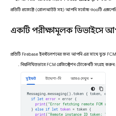
প্রতিটি প্রজেক্টে (রোলআউট সহ) আপনি সর্বোচ্চ ৩০০টি এক্সপের
একটি পরীক্ষামূলক ডিভাইসে আপ
প্রতিটি Firebase ইনস্টলেশনের জন্য আপনি এর সাথে যুক্ত
FCM
নিম্নলিখিতভাবে
FCM
রেজিস্ট্রেশন টোকেনটি সংগ্রহ করুন:
সুইফট
উদ্দেশ্য-সি
আরও দেখুন
Messaging
.
messaging
().
token
{
token
,
error
if
let
error
=
error
{
print
(
"Error fetching remote FCM regis
}
else
if
let
token
=
token
{
print
(
"Remote instance ID token: 
\(
tok