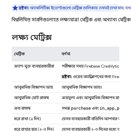
দ্রষ্টব্য:
অ্যানালিটিক্স ইভেন্টগুলো মেট্রিক্স তালিকায়
তখনই
দেখা যায়, য
নিম্নলিখিত সারণিগুলোতে লক্ষ্যমাত্রা মেট্রিক এবং অন্যান্য মেট্র
লক্ষ্য মেট্রিক্স
মেট্রিক
বর্ণনা
ক্র্যাশ-মুক্ত ব্যবহারকারীরা
পরীক্ষার সময়
Firebase Crashlytics
SDK দ
দ্রষ্টব্য:
ওয়েব অ্যাপ্লিকেশনের জন্য
Firebase C
আনুমানিক বিজ্ঞাপন আয়
আনুমানিক বিজ্ঞাপন আয়।
আনুমানিক মোট রাজস্ব
ক্রয়মূল্য এবং আনুমানিক বিজ্ঞাপন রাজস্বের 
purchase
in
_
app
_
purch
ক্রয় রাজস্ব
সমস্ত
এবং
ধরে রাখা (১ দিন)
যেসব ব্যবহারকারী প্রতিদিন আপনার অ্যাপে 
ধরে রাখার হার (২-৩ দিন)
যেসব ব্যবহারকারী ২-৩ দিনের মধ্যে আপনার 