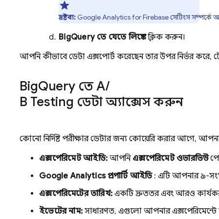
দ্রষ্টব্য:
Google Analytics
for
Firebase
সেটিংস সম্পর্কে 
BigQuery
তে যেতে লিঙ্কে
ক্লিক করুন।
আপনি কীভাবে ডেটা এক্সপোর্ট করেছেন তার উপর নির্ভর করে, 
Big
Query
তে
A
/
B Testing
ডেটা অ্যাক্সেস করুন
কোনো নির্দিষ্ট পরীক্ষার ডেটার জন্য কোয়েরি করার আগে, আপনা
এক্সপেরিমেন্ট আইডি:
আপনি
এক্সপেরিমেন্ট ওভারভিউ
পে
Google Analytics
প্রপার্টি আইডি
: এটি আপনার ৯-সং
এক্সপেরিমেন্টের তারিখ:
একটি দ্রুততর এবং আরও কার্যক
ইভেন্টের নাম:
সাধারণত, এগুলো আপনার এক্সপেরিমেন্ট