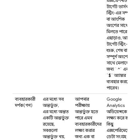
এক্সপ্রেশনটি
টার্গেট ভার্সন
স্ট্রিং-এর সম্পূর্ণ
বা আংশিক
অংশের সাথে
মিলতে পারে।
এছাড়াও, আপনি
টার্গেট স্ট্রিং-এর
শুরু, শেষ বা
সম্পূর্ণ অংশের
সাথে মেলানোর
জন্য `
^`
এবং
`$`
অ্যাঙ্কর
ব্যবহার করতে
পারেন।
ব্যবহারকারী
এর মধ্যে সব
আপনার
Google
দর্শক(গণ)
অন্তর্ভুক্ত,
পরীক্ষায়
Analytics
এর মধ্যে অন্তত
অন্তর্ভুক্ত হতে
অডিয়েন্সকে
একটি অন্তর্ভুক্ত
পারে এমন
লক্ষ্য করে করা
রয়েছে,
ব্যবহারকারীদের
কিছু
সবগুলো
লক্ষ্য করার
এক্সপেরিমেন্টের
অন্তর্ভুক্ত নয়,
জন্য এক বা
ডেটা সংগ্রহ