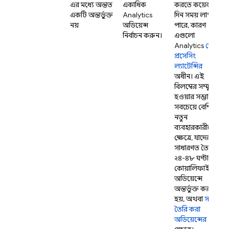
এর মধ্যে অন্তত
একাধিক
করতে কয়েক
একটি অন্তর্ভুক্ত
Analytics
দিন সময় লাগতে
নয়
অডিয়েন্স
পারে, কারণ
নির্বাচন করুন।
এগুলো
Analytics
ডেটা
প্রসেসিং
ল্যাটেন্সির
অধীন। এই
বিলম্বের সম্মুখীন
হওয়ার সম্ভাবনা
সবচেয়ে বেশি
নতুন
ব্যবহারকারীদের
ক্ষেত্রে, যাদের
সাধারণত তৈরির
২৪-৪৮ ঘণ্টা পর
কোয়ালিফাইং
অডিয়েন্সে
অন্তর্ভুক্ত করা
হয়, অথবা
সদ্য
তৈরি করা
অডিয়েন্সের