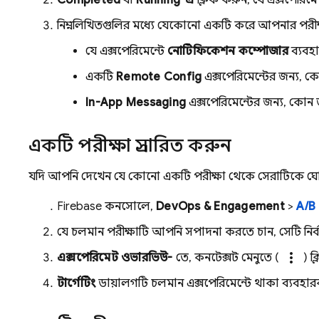
Completed
বা
Running-এ
ক্লিক করুন, যে এক্সপেরি
নিম্নলিখিতগুলির মধ্যে যেকোনো একটি করে আপনার পরীক্
যে এক্সপেরিমেন্টে
নোটিফিকেশন কম্পোজার
ব্যবহা
একটি
Remote Config
এক্সপেরিমেন্টের জন্য, 
In-App Messaging
এক্সপেরিমেন্টের জন্য, কোন ভ্য
একটি পরীক্ষা প্রসারিত করুন
যদি আপনি দেখেন যে কোনো একটি পরীক্ষা থেকে সেরাটিকে ঘ
Firebase
কনসোলে,
DevOps & Engagement
>
A/B
যে চলমান পরীক্ষাটি আপনি সম্পাদনা করতে চান, সেটি নির্
more_vert
এক্সপেরিমেন্ট ওভারভিউ-
তে, কনটেক্সট মেনুতে (
) ক
টার্গেটিং
ডায়ালগটি চলমান এক্সপেরিমেন্টে থাকা ব্যবহার