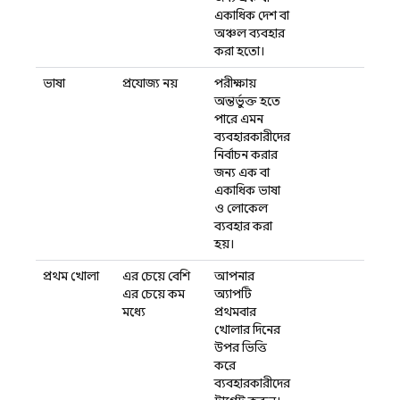
একাধিক দেশ বা
অঞ্চল ব্যবহার
করা হতো।
ভাষা
প্রযোজ্য নয়
পরীক্ষায়
অন্তর্ভুক্ত হতে
পারে এমন
ব্যবহারকারীদের
নির্বাচন করার
জন্য এক বা
একাধিক ভাষা
ও লোকেল
ব্যবহার করা
হয়।
প্রথম খোলা
এর চেয়ে বেশি
আপনার
এর চেয়ে কম
অ্যাপটি
মধ্যে
প্রথমবার
খোলার দিনের
উপর ভিত্তি
করে
ব্যবহারকারীদের