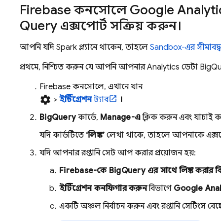
Firebase কনসোলে
Google Analyti
Query
এক্সপোর্ট সক্রিয় করুন।
আপনি যদি Spark প্ল্যানে থাকেন, তাহলে
Sandbox-এর সীমাবদ্
প্রথমে, নিশ্চিত করুন যে আপনি আপনার
Analytics
ডেটা
BigQu
Firebase
কনসোলে, এখানে যান
settings
>
ইন্টিগ্রেশন
ট্যাব
।
BigQuery
কার্ডে,
Manage-এ
ক্লিক করুন এবং যাচাই ক
যদি কার্ডটিতে
‘লিঙ্ক’
লেখা থাকে, তাহলে আপনাকে এক্সপো
যদি আপনার রপ্তানি সেট আপ করার প্রয়োজন হয়:
Firebase-কে
BigQuery
এর সাথে লিঙ্ক করার ব
ইন্টিগ্রেশন কনফিগার করুন
বিভাগে
Google Anal
একটি অঞ্চল নির্বাচন করুন এবং রপ্তানি সেটিংস বেছ