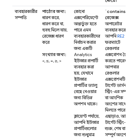
ক্ষেত্রে।
ব্যবহারকারীর
পাঠ্যের জন্য:
কোনো
`contains`
সম্পত্তি
ধারণ করে,
এক্সপেরিমেন্টে
রেজেক্স
ধারণ করে না,
অন্তর্ভুক্ত হতে
অপারেটর
হুবহু মিলে যায়,
পারে এমন
ব্যবহার করে
রেজেক্স ধারণ
ব্যবহারকারীদের
আপনি
RE2
করে
নির্বাচন করার
ফরম্যাটে
জন্য একটি
রেগুলার
সংখ্যার জন্য:
Analytics
এক্সপ্রেশন তৈরি
<, ≤, =, ≥, >
ইউজার প্রপার্টি
করতে পারেন।
ব্যবহার করা
আপনার
হয়, যেখানে
রেগুলার
ইউজার
এক্সপ্রেশনটি
প্রপার্টির ভ্যালু
টার্গেট ভার্সন
বেছে নেওয়ার
স্ট্রিং-এর সম্পূর্ণ
জন্য বিভিন্ন
বা আংশিক
অপশন থাকে।
অংশের সাথে
মিলতে পারে।
ক্লায়েন্ট পর্যায়ে,
এছাড়াও, আপনি
আপনি ইউজার
টার্গেট স্ট্রিং-এর
প্রপার্টিগুলোর
শুরু, শেষ বা
জন্য শুধুমাত্র
সম্পূর্ণ অংশের