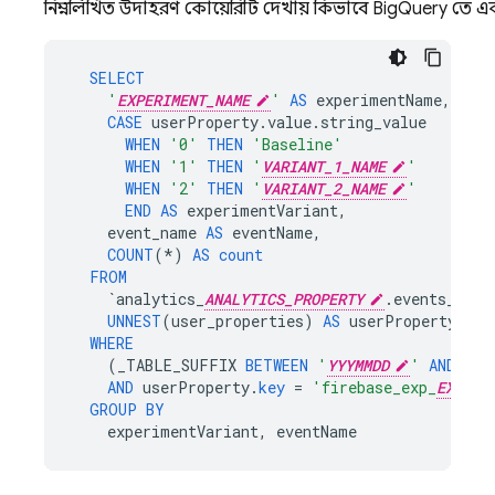
নিম্নলিখিত উদাহরণ কোয়েরিটি দেখায় কিভাবে
BigQuery
তে একট
SELECT
'
EXPERIMENT_NAME
'
AS
experimentName
,
CASE
userProperty
.
value
.
string_value
WHEN
'0'
THEN
'Baseline'
WHEN
'1'
THEN
'
VARIANT_1_NAME
'
WHEN
'2'
THEN
'
VARIANT_2_NAME
'
END
AS
experimentVariant
,
event_name
AS
eventName
,
COUNT
(
*
)
AS
count
FROM
`
analytics_
ANALYTICS_PROPERTY
.
events_
*`
,
UNNEST
(
user_properties
)
AS
userProperty
WHERE
(
_TABLE_SUFFIX
BETWEEN
'
YYYMMDD
'
AND
'
YY
AND
userProperty
.
key
=
'firebase_exp_
EXPERI
GROUP
BY
experimentVariant
,
eventName