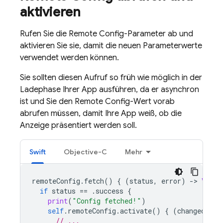
aktivieren
Rufen Sie die
Remote Config
-Parameter ab und
aktivieren Sie sie, damit die neuen Parameterwerte
verwendet werden können.
Sie sollten diesen Aufruf so früh wie möglich in der
Ladephase Ihrer App ausführen, da er asynchron
ist und Sie den
Remote Config
-Wert vorab
abrufen müssen, damit Ihre App weiß, ob die
Anzeige präsentiert werden soll.
Swift
Objective-C
Mehr
remoteConfig
.
fetch
()
{
(
status
,
error
)
-
>
Void
if
status
==
.
success
{
print
(
"Config fetched!"
)
self
.
remoteConfig
.
activate
()
{
(
changed
,
er
// ...