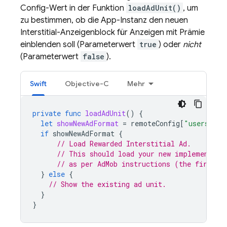
Config
-Wert in der Funktion
loadAdUnit()
, um
zu bestimmen, ob die App-Instanz den neuen
Interstitial-Anzeigenblock für Anzeigen mit Prämie
einblenden soll (Parameterwert
true
) oder
nicht
(Parameterwert
false
).
Swift
Objective-C
Mehr
private
func
loadAdUnit
()
{
let
showNewAdFormat
=
remoteConfig
[
"users"
].
b
if
showNewAdFormat
{
// Load Rewarded Interstitial Ad.
// This should load your new implemented 
// as per 
AdMob
 instructions (the first s
}
else
{
// Show the existing ad unit.
}
}