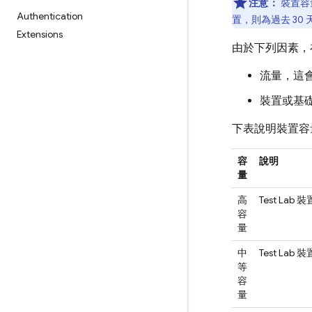
注意：
裝置容
Authentication
置，則為過去 30
Extensions
由於下列因素，
流量，這
裝置或基
下表說明裝置容
容
說明
量
高
Test Lab
裝
容
量
中
Test Lab
裝
等
容
量