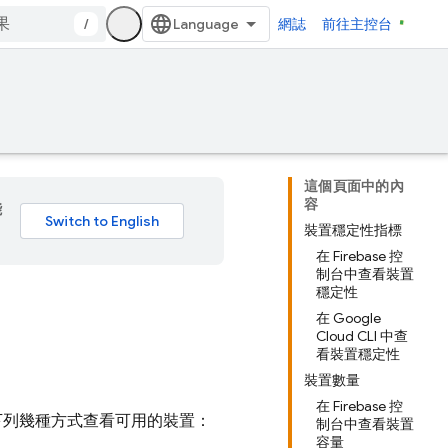
/
網誌
前往主控台
這個頁面中的內
容
能
裝置穩定性指標
在 Firebase 控
制台中查看裝置
穩定性
在 Google
Cloud CLI 中查
看裝置穩定性
裝置數量
在 Firebase 控
過下列幾種方式查看可用的裝置：
制台中查看裝置
容量