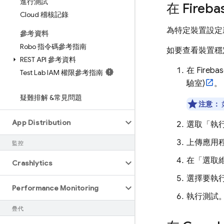
進行測試
在 Fir
Cloud 稽核記錄
為特定裝置設定
參考資料
Robo 指令碼參考指南
如要查看裝置穩
REST API 參考資料
在
Fireba
Test Lab IAM 權限參考指南
驗室)
。
疑難排解 &常見問題
注意：
App Distribution
選取「執
上傳應用
監控
在「選取
Crashlytics
選擇要執
Performance Monitoring
執行測試
疊代