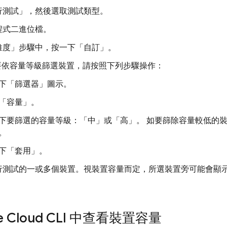
行測試」
，然後選取測試類型。
程式二進位檔。
維度」步驟中，按一下「自訂」
。
依容量等級篩選裝置，請按照下列步驟操作：
下「篩選器」
圖示。
「容量」
。
下要篩選的容量等級：「中」
或「高」
。 如要篩除容量較低的
。
下「套用」
。
行測試的一或多個裝置。視裝置容量而定，所選裝置旁可能會顯
。
le Cloud CLI 中查看裝置容量