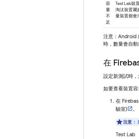
容
Test Lab
裝
量
淘汰裝置屬
不
量裝置都會
足
注意：Andr
時，數量會自動
在
Fireba
設定新測試時，
如要查看裝置容
在
Fireba
驗室)
。
注意：
Test Lab