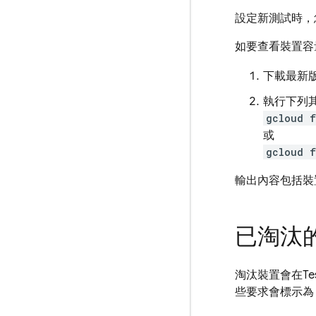
設定新測試時，您
如要查看裝置容
下載最新
執行下列
gcloud f
或
gcloud 
輸出內容包括裝置
已淘汰
淘汰裝置會在
Te
些要求會標示