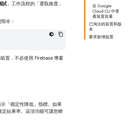
測試
」工作流程的「選取維度」
在 Google
Cloud CLI 中查
看裝置容量
下列指令：
已淘汰的裝置和版
本
要求新增裝置
置，不必使用 Firebase 專案
，並顯示「穩定性降低」
指標。如果
不確定結果率。這項功能可讓您瞭