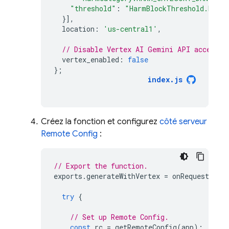
"threshold"
:
"HarmBlockThreshold.BLOC
}],
location
:
'us-central1'
,
// Disable Vertex AI Gemini API access f
vertex_enabled
:
false
};
index
.
js
Créez la fonction et configurez
côté serveur
Remote Config
:
// Export the function.
exports
.
generateWithVertex
=
onRequest
(
asy
try
{
// Set up Remote Config.
const
rc
=
getRemoteConfig
(
app
);