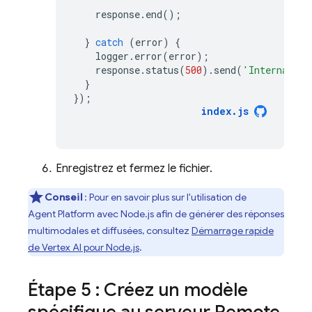
response
.
end
();
}
catch
(
error
)
{
logger
.
error
(
error
);
response
.
status
(
500
).
send
(
'Internal se
}
});
index
.
js
Enregistrez et fermez le fichier.
Conseil
: Pour en savoir plus sur l'utilisation de
Agent Platform
avec Node.js afin de générer des réponses
multimodales et diffusées, consultez
Démarrage rapide
de Vertex AI pour Node.js
.
Étape 5 : Créez un modèle