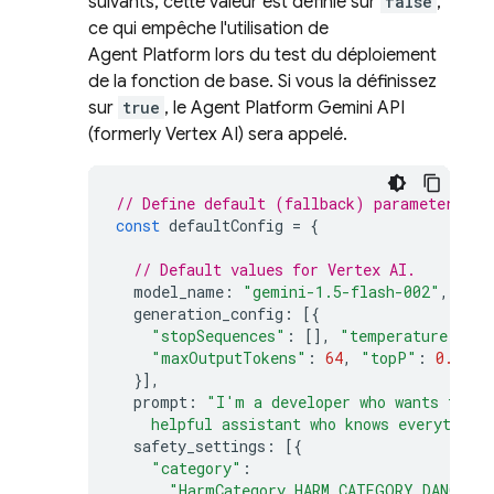
suivants, cette valeur est définie sur
false
,
ce qui empêche l'utilisation de
Agent Platform
lors du test du déploiement
de la fonction de base. Si vous la définissez
sur
true
, le
Agent Platform
Gemini API
(formerly Vertex AI)
sera appelé.
// Define default (fallback) parameter val
const
defaultConfig
=
{
// Default values for Vertex AI.
model_name
:
"gemini-1.5-flash-002"
,
generation_config
:
[{
"stopSequences"
:
[],
"temperature"
:
0.
"maxOutputTokens"
:
64
,
"topP"
:
0.1
,
"
}],
prompt
:
"I'm a developer who wants to le
    helpful assistant who knows everything
safety_settings
:
[{
"category"
:
"HarmCategory.HARM_CATEGORY_DANGERO