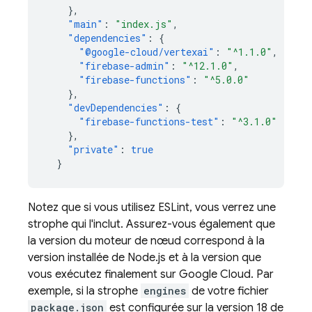
},
"main"
:
"index.js"
,
"dependencies"
:
{
"@google-cloud/vertexai"
:
"^1.1.0"
,
"firebase-admin"
:
"^12.1.0"
,
"firebase-functions"
:
"^5.0.0"
},
"devDependencies"
:
{
"firebase-functions-test"
:
"^3.1.0"
},
"private"
:
true
}
Notez que si vous utilisez ESLint, vous verrez une
strophe qui l'inclut. Assurez-vous également que
la version du moteur de nœud correspond à la
version installée de Node.js et à la version que
vous exécutez finalement sur
Google Cloud
. Par
exemple, si la strophe
engines
de votre fichier
package.json
est configurée sur la version 18 de