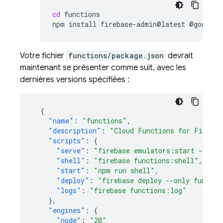
cd
functions

npm
install
firebase-admin@latest
@google-
Votre fichier
functions/package.json
devrait
maintenant se présenter comme suit, avec les
dernières versions spécifiées :
{
"name"
:
"functions"
,
"description"
:
"Cloud Functions for Firebas
"scripts"
:
{
"serve"
:
"firebase emulators:start --only
"shell"
:
"firebase functions:shell"
,
"start"
:
"npm run shell"
,
"deploy"
:
"firebase deploy --only functio
"logs"
:
"firebase functions:log"
},
"engines"
:
{
"node"
:
"20"