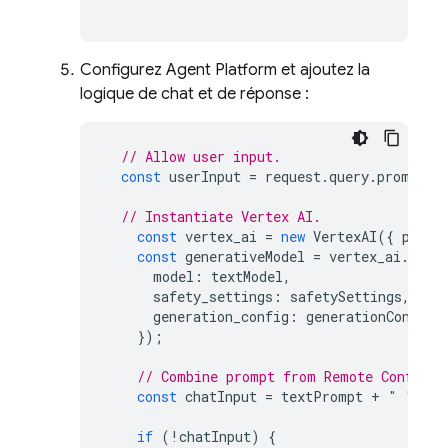
Configurez
Agent Platform
et ajoutez la
logique de chat et de réponse :
// Allow user input.
const
userInput
=
request
.
query
.
prompt
|
// Instantiate Vertex AI.
const
vertex_ai
=
new
VertexAI
({
proje
const
generativeModel
=
vertex_ai
.
getG
model
:
textModel
,
safety_settings
:
safetySettings
,
generation_config
:
generationConfig
,
});
// Combine prompt from Remote Config w
const
chatInput
=
textPrompt
+
" "
+
u
if
(
!
chatInput
)
{