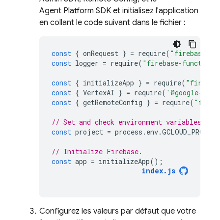
Agent Platform
SDK et initialisez l'application
en collant le code suivant dans le fichier :
const
{
onRequest
}
=
require
(
"firebase-fu
const
logger
=
require
(
"firebase-functions
const
{
initializeApp
}
=
require
(
"firebas
const
{
VertexAI
}
=
require
(
'@google-clou
const
{
getRemoteConfig
}
=
require
(
"fireb
// Set and check environment variables.
const
project
=
process
.
env
.
GCLOUD_PROJECT
// Initialize Firebase.
const
app
=
initializeApp
();
index
.
js
Configurez les valeurs par défaut que votre