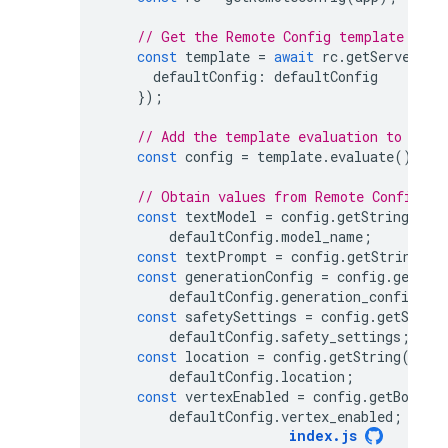
// Get the Remote Config template and 
const
template
=
await
rc
.
getServerTem
defaultConfig
:
defaultConfig
});
// Add the template evaluation to a co
const
config
=
template
.
evaluate
();
// Obtain values from Remote Config.
const
textModel
=
config
.
getString
(
"mo
defaultConfig
.
model_name
;
const
textPrompt
=
config
.
getString
(
"p
const
generationConfig
=
config
.
getStr
defaultConfig
.
generation_config
;
const
safetySettings
=
config
.
getStrin
defaultConfig
.
safety_settings
;
const
location
=
config
.
getString
(
"loc
defaultConfig
.
location
;
const
vertexEnabled
=
config
.
getBoolea
defaultConfig
.
vertex_enabled
;
index
.
js