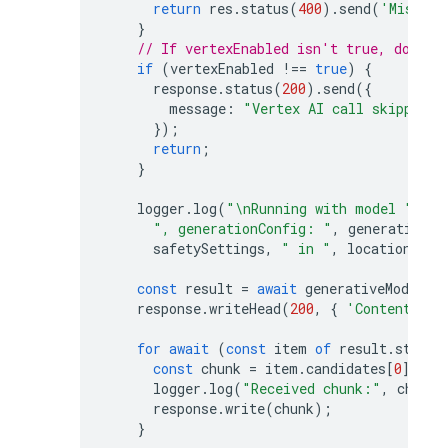
return
res
.
status
(
400
).
send
(
'Missing
}
// If vertexEnabled isn't true, do not
if
(
vertexEnabled
!==
true
)
{
response
.
status
(
200
).
send
({
message
:
"Vertex AI call skipped. 
});
return
;
}
logger
.
log
(
"\nRunning with model "
,
te
", generationConfig: "
,
generationCo
safetySettings
,
" in "
,
location
,
"\
const
result
=
await
generativeModel
.
g
response
.
writeHead
(
200
,
{
'Content-Typ
for
await
(
const
item
of
result
.
stream
const
chunk
=
item
.
candidates
[
0
].
con
logger
.
log
(
"Received chunk:"
,
chunk
)
response
.
write
(
chunk
);
}