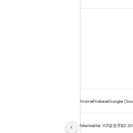
Apprendre
Guides
Référence
Exemples
Bibliothèques
GitHub
Android
Chrome
Firebase
Google Clou
Conditions d'utilisation
Règles de confidentialité
ICP证合字B2-2