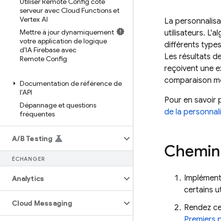
Utiliser Remote Config côté
serveur avec Cloud Functions et
Vertex AI
La personnalisa
Mettre à jour dynamiquement
utilisateurs. L'
votre application de logique
différents types
d'IA Firebase avec
Les résultats d
Remote Config
reçoivent une e
comparaison mon
Documentation de référence de
l'API
Pour en savoir 
Dépannage et questions
de la personnal
fréquentes
A
/
B Testing
Chemin 
ÉCHANGER
Implémente
Analytics
certains u
Cloud Messaging
Rendez ce
Premiers 