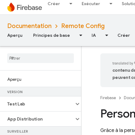
Créer
Exécuter
Soluti
Documentation
Remote Config
Aperçu
Principes de base
IA
Créer
contenu da
peuvent co
Aperçu
VERSION
Firebase
Docum
Test Lab
Person
App Distribution
Grâce à la pers
SURVEILLER