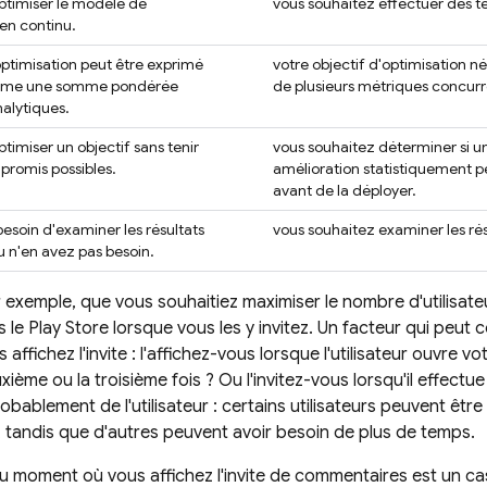
ptimiser le modèle de
vous souhaitez effectuer des t
 en continu.
optimisation peut être exprimé
votre objectif d'optimisation n
mme une somme pondérée
de plusieurs métriques concurr
alytiques.
timiser un objectif sans tenir
vous souhaitez déterminer si u
romis possibles.
amélioration statistiquement p
avant de la déployer.
esoin d'examiner les résultats
vous souhaitez examiner les ré
 n'en avez pas besoin.
exemple, que vous souhaitiez maximiser le nombre d'utilisate
 le Play Store lorsque vous les y invitez. Un facteur qui peut co
ffichez l'invite : l'affichez-vous lorsque l'utilisateur ouvre vo
xième ou la troisième fois ? Ou l'invitez-vous lorsqu'il effec
bablement de l'utilisateur : certains utilisateurs peuvent être
tandis que d'autres peuvent avoir besoin de plus de temps.
u moment où vous affichez l'invite de commentaires est un cas d