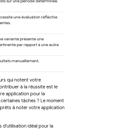
ests sur une période déterminée.
écessite une évaluation réfléchie
entes.
ne variante présente une
ertinente par rapport à une autre
sultats manuellement.
urs qui notent votre
ntribuer à la réussite est le
tre application pour la
tue certaines tâches ? Le moment
 prêts à noter votre application
'utilisation idéal pour la