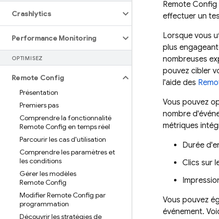
Remote Config
Crashlytics
effectuer un te
Lorsque vous ut
Performance Monitoring
plus engageante
nombreuses expér
OPTIMISEZ
pouvez cibler 
Remote Config
l'aide des
Remot
Présentation
Vous pouvez opt
Premiers pas
nombre d'événem
Comprendre la fonctionnalité
métriques intég
Remote Config en temps réel
Parcourir les cas d'utilisation
Durée d'en
Comprendre les paramètres et
les conditions
Clics sur 
Gérer les modèles
Impressio
Remote Config
Modifier Remote Config par
Vous pouvez éga
programmation
événement. Voic
Découvrir les stratégies de