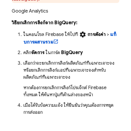
Google Analytics
วิธียกเลิกการลิงก์จาก
BigQuery
:
settings
ในคอนโซล
Firebase
ให้ไปที่
การตั้งค่า
>
แท็
บการผสานรวม
คลิก
จัดการ
ในการ์ด
BigQuery
เลือกว่าจะยกเลิกการลิงก์ผลิตภัณฑ์ที่เฉพาะเจาะจง
หรือยกเลิกการลิงก์แอปที่เฉพาะเจาะจงสำหรับ
ผลิตภัณฑ์ที่เฉพาะเจาะจง
หากต้องการยกเลิกการลิงก์โปรเจ็กต์ Firebase
ทั้งหมด ให้ค้นหาปุ่มที่ด้านล่างของหน้า
เมื่อได้รับข้อความแจ้ง ให้ยืนยันว่าคุณต้องการหยุด
การส่งออก