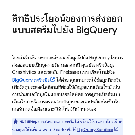
สิทธิประโยชน์ของการส่งออก
แบบสตรีมไปยัง
Big
Query
โดยค่าเริ่มต้น ระบบจะส่งออกข้อมูลไปยัง
BigQuery
ในการ
ส่งออกแบบเป็นชุดรายวัน นอกจากนี้ คุณยังสตรีมข้อมูล
Crashlytics
และเซสชัน Firebase แบบ เรียลไทม์ด้วย
BigQuery
สตรีมมิง
ได้ด้วย คุณสามารถใช้ข้อมูลที่สตรีม
เพื่อวัตถุประสงค์ใดก็ตามที่ต้องใช้ข้อมูลแบบเรียลไทม์ เช่น
การนำเสนอข้อมูลในแดชบอร์ดไลฟ์สด การดูการเปิดตัวแบบ
เรียลไทม์ หรือการตรวจสอบปัญหาของแอปพลิเคชันที่ทริก
เกอร์การแจ้งเตือนและเวิร์กโฟลว์ที่กำหนดเอง
หมายเหตุ:
การส่งออกแบบสตรีมไม่พร้อมใช้งานหากโปรเจ็กต์
ของคุณใช้ แพ็กเกจราคา Spark หรือใช้
BigQuery
Sandbox