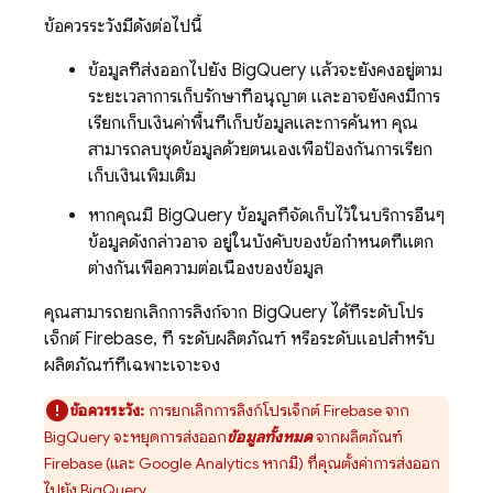
ข้อควรระวังมีดังต่อไปนี้
ข้อมูลที่ส่งออกไปยัง
BigQuery
แล้วจะยังคงอยู่ตาม
ระยะเวลาการเก็บรักษาที่อนุญาต และอาจยังคงมีการ
เรียกเก็บเงินค่าพื้นที่เก็บข้อมูลและการค้นหา คุณ
สามารถลบชุดข้อมูลด้วยตนเองเพื่อป้องกันการเรียก
เก็บเงินเพิ่มเติม
หากคุณมี
BigQuery
ข้อมูลที่จัดเก็บไว้ในบริการอื่นๆ
ข้อมูลดังกล่าวอาจ อยู่ในบังคับของข้อกำหนดที่แตก
ต่างกันเพื่อความต่อเนื่องของข้อมูล
คุณสามารถยกเลิกการลิงก์จาก
BigQuery
ได้ที่ระดับโปร
เจ็กต์ Firebase, ที่ ระดับผลิตภัณฑ์ หรือระดับแอปสำหรับ
ผลิตภัณฑ์ที่เฉพาะเจาะจง
ข้อควรระวัง:
การยกเลิกการลิงก์โปรเจ็กต์ Firebase จาก
BigQuery
จะหยุดการส่งออก
ข้อมูลทั้งหมด
จากผลิตภัณฑ์
Firebase (และ Google Analytics หากมี) ที่คุณตั้งค่าการส่งออก
ไปยัง
BigQuery
.