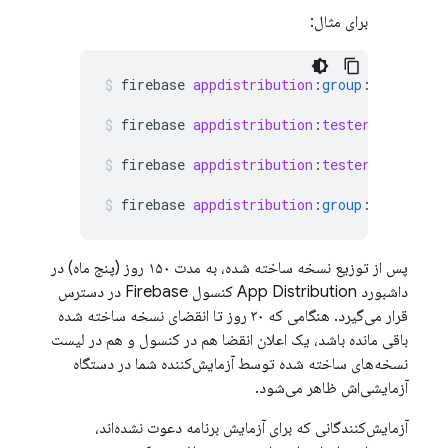
برای مثال:
firebase
appdistribution
:
group
:
create
"Q
firebase
appdistribution
:
testers
:
add
--g
firebase
appdistribution
:
testers
:
remove
firebase
appdistribution
:
group
:
delete
qa
پس از توزیع نسخه ساخته شده، به مدت ۱۵۰ روز (پنج ماه) در
داشبورد
App Distribution
کنسول
Firebase
در دسترس
قرار می‌گیرد. هنگامی که ۳۰ روز تا انقضای نسخه ساخته شده
باقی مانده باشد، یک اعلان انقضا هم در کنسول و هم در لیست
نسخه‌های ساخته شده توسط آزمایش‌کننده شما در دستگاه
آزمایشی‌اش ظاهر می‌شود.
آزمایش‌کنندگانی که برای آزمایش برنامه دعوت نشده‌اند،