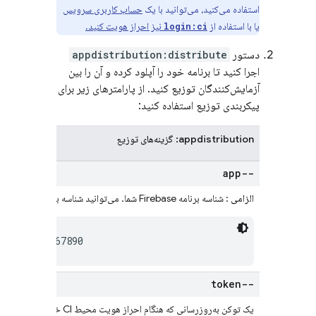
استفاده می‌کنید، می‌توانید با یک
حساب کاربری سرویس
یا با استفاده از
نیز احراز هویت کنید.
login:ci
دستور
appdistribution:distribute
اجرا کنید تا برنامه خود را آپلود کرده و آن را بین
آزمایش‌کنندگان توزیع کنید. از پارامترهای زیر برای
پیکربندی توزیع استفاده کنید:
appdistribution: گزینه‌های توزیع
--app
الزامی
: شناسه برنامه Firebase شما. می‌توانید شناسه برنامه را در کنسول
1b2c3d4e5f67890
--token
یک توکن به‌روزرسانی که هنگام احراز هویت محیط CI خود با
CLI چاپ می‌شود (برای اطلاعات بیشتر،
ebase