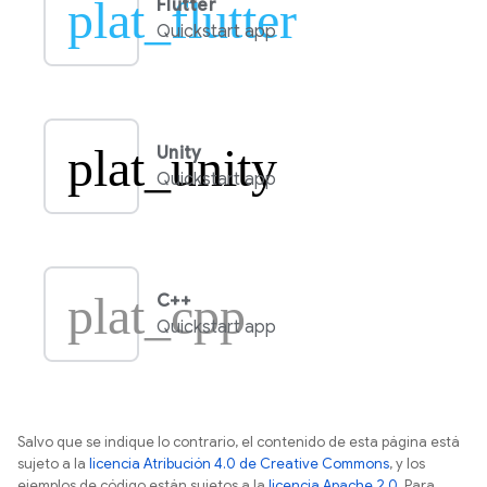
plat_flutter
Flutter
Quickstart app
plat_unity
Unity
Quickstart app
plat_cpp
C++
Quickstart app
Salvo que se indique lo contrario, el contenido de esta página está
sujeto a la
licencia Atribución 4.0 de Creative Commons
, y los
ejemplos de código están sujetos a la
licencia Apache 2.0
. Para