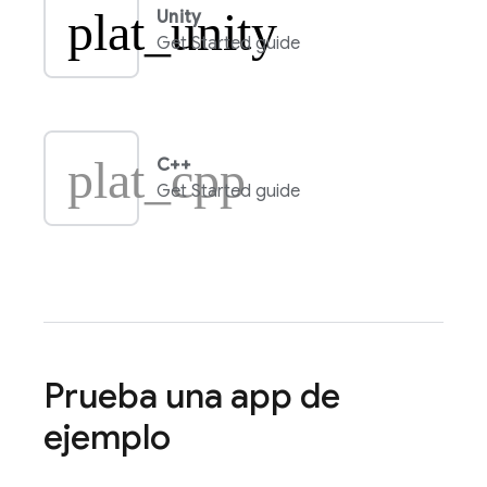
plat_unity
Unity
Get Started guide
plat_cpp
C++
Get Started guide
Prueba una app de
ejemplo