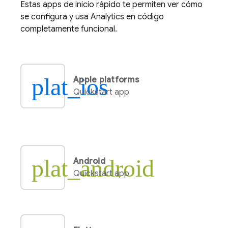
Estas apps de inicio rápido te permiten ver cómo
se configura y usa
Analytics
en código
completamente funcional.
plat_ios
Apple platforms
Quickstart app
plat_android
Android
Quickstart app