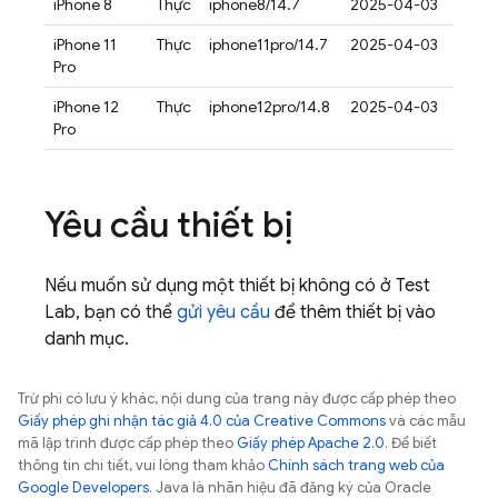
iPhone 8
Thực
iphone8/14.7
2025-04-03
iPhone 11
Thực
iphone11pro/14.7
2025-04-03
Pro
iPhone 12
Thực
iphone12pro/14.8
2025-04-03
Pro
Yêu cầu thiết bị
Nếu muốn sử dụng một thiết bị không có ở
Test
Lab
, bạn có thể
gửi yêu cầu
để thêm thiết bị vào
danh mục.
Trừ phi có lưu ý khác, nội dung của trang này được cấp phép theo
Giấy phép ghi nhận tác giả 4.0 của Creative Commons
và các mẫu
mã lập trình được cấp phép theo
Giấy phép Apache 2.0
. Để biết
thông tin chi tiết, vui lòng tham khảo
Chính sách trang web của
Google Developers
. Java là nhãn hiệu đã đăng ký của Oracle