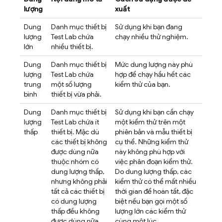
lượng
xuất
Dung
Danh mục thiết bị
Sử dụng khi bạn đang
lượng
Test Lab
chứa
chạy nhiều thử nghiệm.
lớn
nhiều thiết bị.
Dung
Danh mục thiết bị
Mức dung lượng này phù
lượng
Test Lab
chứa
hợp để chạy hầu hết các
trung
một số lượng
kiểm thử của bạn.
bình
thiết bị vừa phải.
Dung
Danh mục thiết bị
Sử dụng khi bạn cần chạy
lượng
Test Lab
chứa ít
một kiểm thử trên một
thấp
thiết bị. Mặc dù
phiên bản và mẫu thiết bị
các thiết bị không
cụ thể. Những kiểm thử
được dùng nữa
này không phù hợp với
thuộc nhóm có
việc phân đoạn kiểm thử.
dung lượng thấp,
Do dung lượng thấp, các
nhưng không phải
kiểm thử có thể mất nhiều
tất cả các thiết bị
thời gian để hoàn tất, đặc
có dung lượng
biệt nếu bạn gọi một số
thấp đều không
lượng lớn các kiểm thử
được dùng nữa.
cùng một lúc.