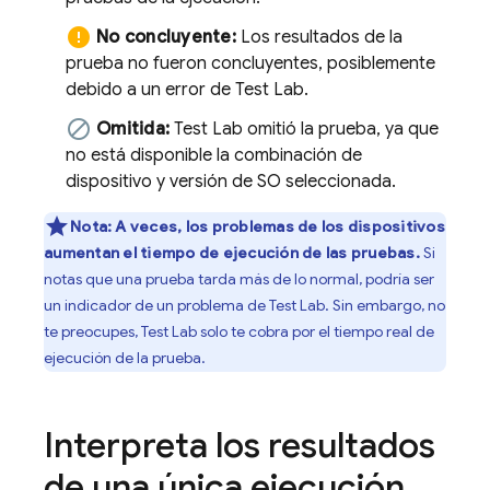
error
No concluyente:
Los resultados de la
prueba no fueron concluyentes, posiblemente
debido a un error de
Test Lab
.
block
Omitida:
Test Lab
omitió la prueba, ya que
no está disponible la combinación de
dispositivo y versión de SO seleccionada.
Nota:
A veces, los problemas de los dispositivos
aumentan el tiempo de ejecución de las pruebas.
Si
notas que una prueba tarda más de lo normal, podría ser
un indicador de un problema de
Test Lab
. Sin embargo, no
te preocupes,
Test Lab
solo te cobra por el tiempo real de
ejecución de la prueba.
Interpreta los resultados
de una única ejecución