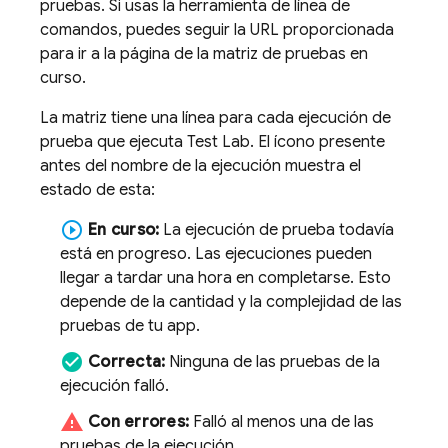
pruebas. Si usas la herramienta de línea de
comandos, puedes seguir la URL proporcionada
para ir a la página de la matriz de pruebas en
curso.
La matriz tiene una línea para cada ejecución de
prueba que ejecuta
Test Lab
. El ícono presente
antes del nombre de la ejecución muestra el
estado de esta:
play_circle_outline
En curso:
La ejecución de prueba todavía
está en progreso. Las ejecuciones pueden
llegar a tardar una hora en completarse. Esto
depende de la cantidad y la complejidad de las
pruebas de tu app.
check_circle
Correcta:
Ninguna de las pruebas de la
ejecución falló.
warning
Con errores:
Falló al menos una de las
pruebas de la ejecución.