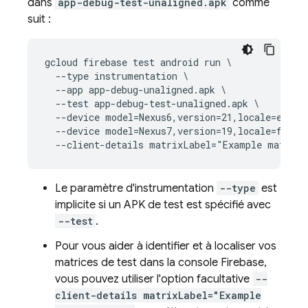
dans
app-debug-test-unaligned.apk
comme
suit :
gcloud firebase test android run \

  --type instrumentation \

  --app app-debug-unaligned.apk \

  --test app-debug-test-unaligned.apk \

  --device model=Nexus6,version=21,locale=en,ori
  --device model=Nexus7,version=19,locale=fr,ori
Le paramètre d'instrumentation
--type
est
implicite si un APK de test est spécifié avec
--test
.
Pour vous aider à identifier et à localiser vos
matrices de test dans la console
Firebase
,
vous pouvez utiliser l'option facultative
--
client-details matrixLabel="Example