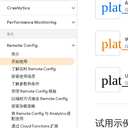
plat
A
Crashlytics
G
Performance Monitoring
迭代
plat
Remote Config
G
简介
开始使用
了解实时 Remote Config
plat
U
探索使用场景
G
了解参数和条件
管理 Remote Config 模板
以编程方式修改 Remote Config
探索加载策略
将 Remote Config 与 Analytics 搭
配使用
试用示
通过 Cloud Functions 扩展