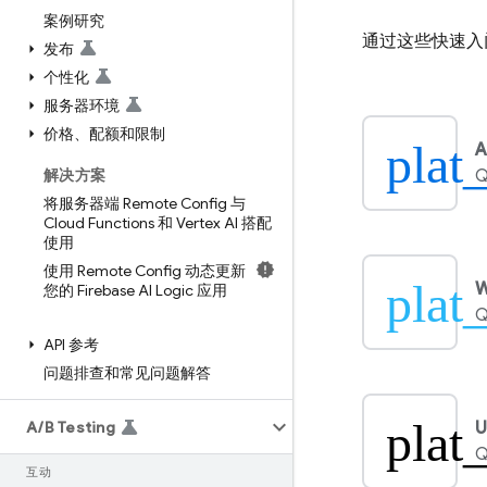
案例研究
通过这些快速入
发布
个性化
服务器环境
价格、配额和限制
plat
A
解决方案
Q
将服务器端 Remote Config 与
Cloud Functions 和 Vertex AI 搭配
使用
使用 Remote Config 动态更新
plat
您的 Firebase AI Logic 应用
Q
API 参考
问题排查和常见问题解答
plat
A
/
B Testing
U
Q
互动