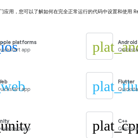
门应用，您可以了解如何在完全正常运行的代码中设置和使用
R
_ios
plat_an
pple platforms
Android
uickstart app
Quicksta
_web
plat_flu
Web
Flutter
uickstart app
Quicksta
_unity
plat_cp
nity
C++
uickstart app
Quicksta