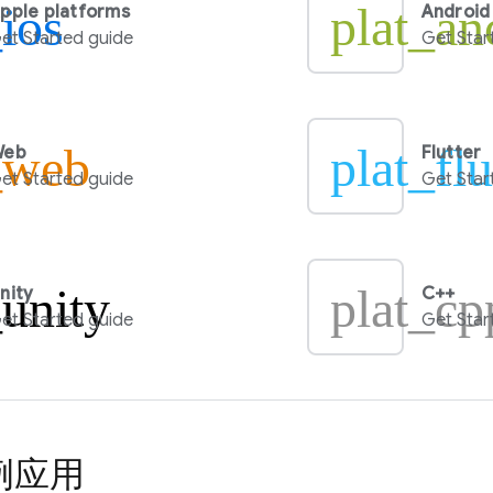
_ios
plat_an
pple platforms
Android
et Started guide
Get Star
_web
plat_flu
Web
Flutter
et Started guide
Get Star
_unity
plat_cp
nity
C++
et Started guide
Get Star
例应用