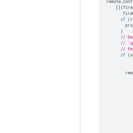
remote_conf
[](
fire
fire
if
(
r
pri
}
// Se
// `u
// fe
if
(
s
rem