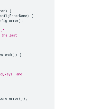
ror
)
{
onfigErrorNone
)
{
nfig_error
);
e."
 the last
ys
.
end
())
{
ed_keys` and
ture
.
error
());