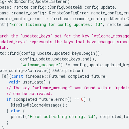
ig
->
AddOnConfigUpdateListener
(
base
::
remote_config
::
ConfigUpdate
&&
config_update
,
base
::
remote_config
::
RemoteConfigError
remote_config_er
emote_config_error
!=
firebase
::
remote_config
::
kRemoteC
ntf
(
"Error listening for config updates: %d"
,
remote_co
arch the `updated_keys` set for the key "welcome_messag
pdated_keys` represents the keys that have changed since
tch.
td
::
find
(
config_update
.
updated_keys
.
begin
(),
config_update
.
updated_keys
.
end
(),
"welcome_message"
)
!=
config_update
.
updated_ke
ote_config
->
Activate
().
OnCompletion
(
[
&
](
const
firebase
::
Future
&
completed_future
,
void
*
user_data
)
{
// The key "welcome_message" was found within `updat
// can be activated.
if
(
completed_future
.
error
()
==
0
)
{
DisplayWelcomeMessage
();
}
else
{
printf
(
"Error activating config: %d"
,
completed_fu
}
},