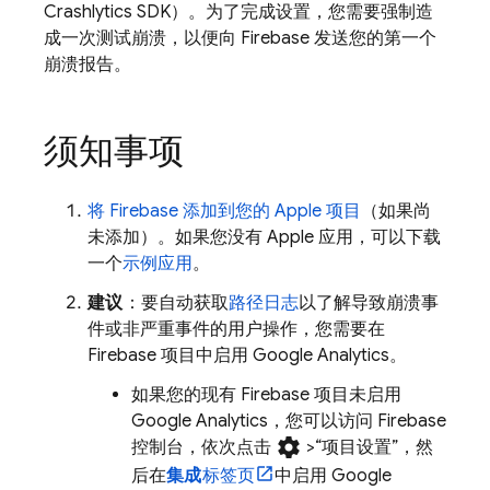
Crashlytics
SDK）。为了完成设置，您需要强制造
成一次测试崩溃，以便向 Firebase 发送您的第一个
崩溃报告。
须知事项
将 Firebase 添加到您的 Apple 项目
（如果尚
未添加）。如果您没有 Apple 应用，可以下载
一个
示例应用
。
建议
：要自动获取
路径日志
以了解导致崩溃事
件或非严重事件的用户操作，您需要在
Firebase 项目中启用
Google Analytics
。
如果您的现有 Firebase 项目未启用
Google Analytics
，您可以访问
Firebase
settings
控制台，依次点击
>“项目设置”
，然
后在
集成
标签页
中启用
Google