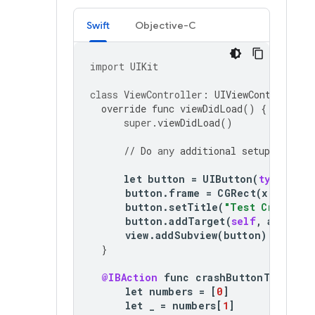
Swift
Objective-C
import
UIKit
class
ViewController
:
UIViewController
override
func
viewDidLoad
()
{
super
.
viewDidLoad
()
//
Do
any
additional
setup
after
l
let
button
=
UIButton
(
type
:
.
ro
button
.
frame
=
CGRect
(
x
:
20
,
y
button
.
setTitle
(
"Test Crash"
,
f
button
.
addTarget
(
self
,
action
:
view
.
addSubview
(
button
)
}
@IBAction
func
crashButtonTapped
(
_
let
numbers
=
[
0
]
let
_
=
numbers
[
1
]