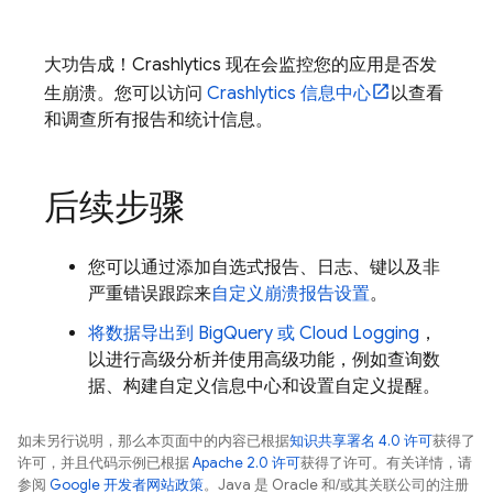
大功告成！
Crashlytics
现在会监控您的应用是否发
生崩溃。您可以访问
Crashlytics
信息中心
以查看
和调查所有报告和统计信息。
后续步骤
您可以通过添加自选式报告、日志、键以及非
严重错误跟踪来
自定义崩溃报告设置
。
将数据导出到
BigQuery
或
Cloud Logging
，
以进行高级分析并使用高级功能，例如查询数
据、构建自定义信息中心和设置自定义提醒。
如未另行说明，那么本页面中的内容已根据
知识共享署名 4.0 许可
获得了
许可，并且代码示例已根据
Apache 2.0 许可
获得了许可。有关详情，请
参阅
Google 开发者网站政策
。Java 是 Oracle 和/或其关联公司的注册