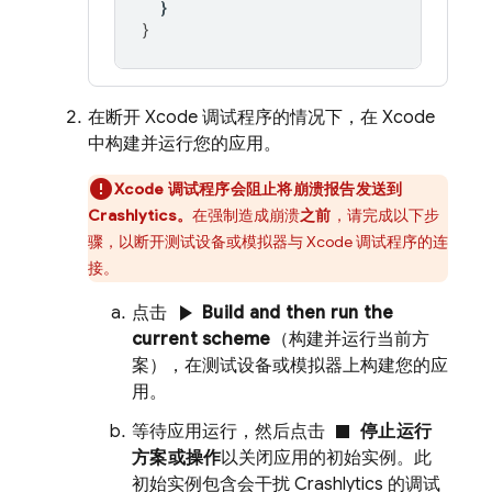
}
}
在断开 Xcode 调试程序的情况下，在 Xcode
中构建并运行您的应用。
Xcode 调试程序会阻止将崩溃报告发送到
Crashlytics
。
在强制造成崩溃
之前
，请完成以下步
骤，以断开测试设备或模拟器与 Xcode 调试程序的连
接。
play_arrow
点击
Build and then run the
current scheme
（构建并运行当前方
案），在测试设备或模拟器上构建您的应
用。
stop
等待应用运行，然后点击
停止运行
方案或操作
以关闭应用的初始实例。此
初始实例包含会干扰
Crashlytics
的调试