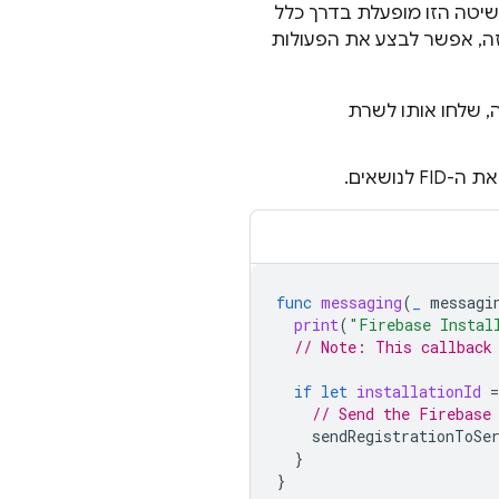
שיטה הזו מופעלת בדרך כלל
בכל הפעלה של האפליקציה, עם ה-FID. כשמפעילים את ה-method הזה, אפשר לבצע את הפעולות
 לאחרונה, שלחו אותו לשרת
ושאים.
func
messaging
(
_
messagi
print
(
"Firebase Instal
// Note: This callback
if
let
installationId
=
// Send the Firebase
sendRegistrationToSe
}
}