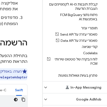
אפליקציה ל-iOS), לוחצי
קבלת תובנות מ-AI לקמפיינים עם
העברת הודעות
את מפתח ה
ניתוח נתוני FCM Big
Query
מדפדפים ל
באמצעות AI
המפתח (שז
חומרי עזר
מאמרי עזרה על Send API
הרשמה ל
מאמרי עזרה על Data API
קודי שגיאה
Codelabs
בתחילת ההפעלה 
לוח הבקרה של סטטוס שירותי
התראות מרחוק. 
FCM
הערה: באפליקציות SwiftUI צריך להשתמש במעטפ
פתרון בעיות ושאלות נפוצות
DelegateAdaptor
In-App Messaging
ve-C
Swift
Google Ad
Mob