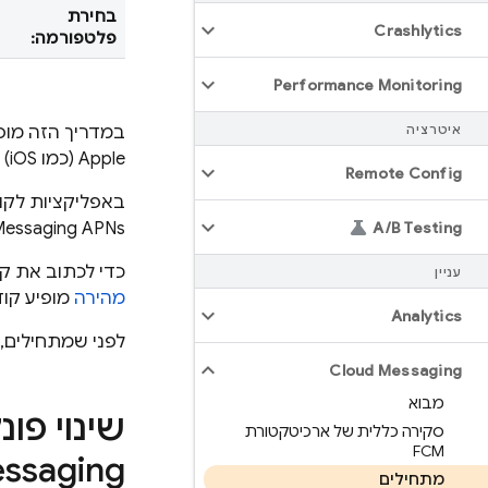
בחירת
Crashlytics
פלטפורמה:
Performance Monitoring
איטרציה
במדריך הזה מוס
Apple (כמו iOS) כדי לשלוח הודעות בצורה מהימנה.
Remote Config
באפליקציות לקוח של Apple, אפשר לקבל התראות ומטעני נתונים של ע
Messaging
APNs.
A
/
B Testing
כדי לכתוב את קוד הלקוח ב-Objective-C 
עניין
מהירה
מופיע קו
Analytics
לפני שמתחילים, 
Cloud Messaging
מבוא
שינוי פו
סקירה כללית של ארכיטקטורת
FCM
ssaging
מתחילים