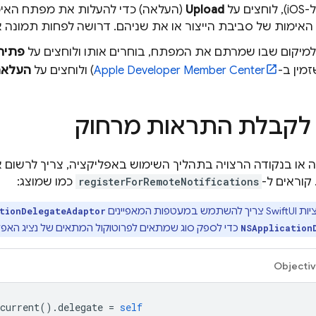
ם על
Upload
(העלאה) כדי להעלות את מפתח האימ
אימות של סביבת הייצור או את שניהם. דרושה לפחות תמונה 
מיקום שבו שמרתם את המפתח, בוחרים אותו ולוחצים על
פתיח
מין ב-
Apple Developer Member Center
) ולוחצים על
העלאה
קבלת התראות מרחוק
או בנקודה הרצויה בתהליך השימוש באפליקציה, צריך לרשום
קוראים ל-
registerForRemoteNotifications
כמו שמוצג:
ות המאפיינים
ationDelegateAdaptor
כדי לספק סוג שמתאים לפרוטוקול המתאים של נציג האפל
NSApplication
Objecti
current
().
delegate
=
self