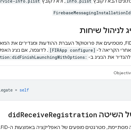
ונים הבא לקובץ
Info.plist
, ולא לקובץ
rvice-Info.plist
FirebaseMessagingInstallationId
 לניהול שיחות
חרי הקריאה ל-
[FIRApp configure]
. לדוגמה, אם נציג האפל
הגדיר את הנציג ב-
tion:didFinishLaunchingWithOptions:
Objecti
legate
=
self
ל השיטה
Registration
Receive
did