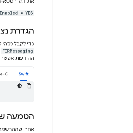
את דגל המטא-נת
Enabled = YES
הגדרת נציג
כדי לקבל מזהי FID, מטמיעים את פרוטוקול העברת ההודעות ומגדירים את המאפיין
FIRMessaging
א
ההודעות אפשר ל
ve-C
Swift
הטמעה ש