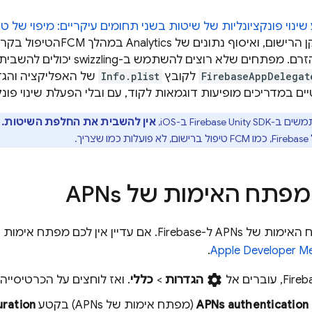
ישום, ואיסוף נתונים של Analytics במהלך
FCM
לא רוצים להשתמש ב-swizzling יכולים להשבית אותו על ידי הוספת הדגל
FirebaseAppDelegat
לקובץ
Info.plist
של האפליקציה והגד
יים במדריכים מופיעות דוגמאות לקוד, עם ובלי הפעלת שינוי פונק
Firebase Unit ב-iOS,
אין להשבית את החלפת השיטות.
ו
FCM
טיפול ברישום, לא פועלות כמו שצריך.
תח האימות של APNs
 לכם מפתח אימות של APNs, הקפידו ליצור אותו ב-
.
Apple Developer M
settings
Fireb
, עוברים אל
הגדרות
>
כללי
. ואז לוחצים על הכרטיסייה
APNs authentication
(מפתח אימות של APNs) בקטע
uration