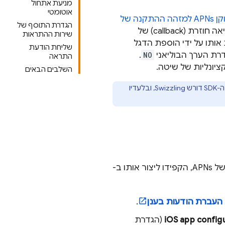
מניעת אתחול
אוטומטי
מזהה ההתקנה של
הגדרת התוסף של
הטיפול בקריאה חוזרת (callback) של
שירות ההתראות
שליחת הודעת
רת הערך הבוליאני
NO
.
התראה
ציונליות של שיטה.
השלבים הבאים
ה-SDK דורש Swizzling, ובלעדיו
העברת הודעות בענן
.
iOS app config
(הגדרת