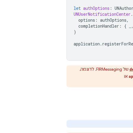
let
authOptions
:
UNAutho
UNUserNotificationCenter
.
options
:
authOptions
,
completionHandler
:
{
_
)
application
.
registerForR
של FIRMessaging. לדוגמה,
d
או
a