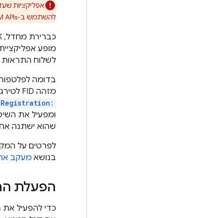
אפליקציות שעד
להשתמש ב-FCM APIs שמתוארים כאן.
כברירת מחדל,
SDK 
לשלוח התראות מ
בדומה לפלטפורמות של Apple שמספקות בדרך כלל טוקן מכשי
מזהה FID לטירגוט התראות. ‫
Registration:
שהוא ישתנה אחר
לפרטים על המקר
בנושא
מעקב אחר מ
הפעלת הרשמ
כדי להפעיל את 