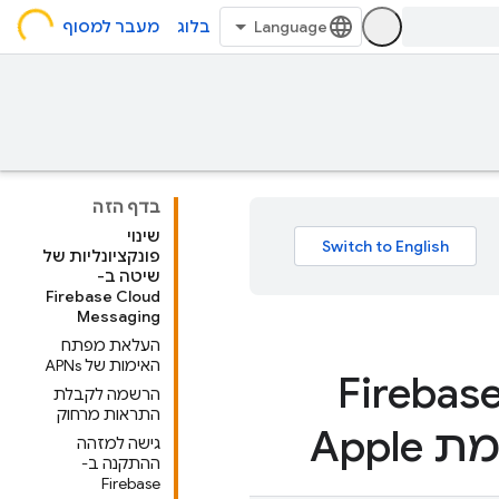
בלוג
מעבר למסוף
בדף הזה
שינוי
פונקציונליות של
שיטה ב-
Firebase Cloud
Messaging
העלאת מפתח
האימות של APNs
מש ב-Firebase Cloud
הרשמה לקבלת
התראות מרחוק
גישה למזהה
ההתקנה ב-
Firebase