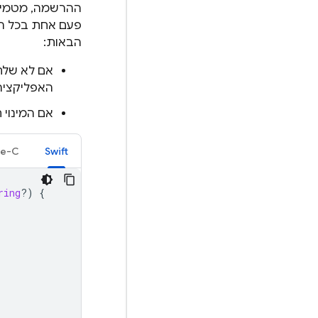
ההרשמה, מטמיעים א
הבאות:
האפליקציה
אם המינוי ח
ve-C
Swift
ring
?)
{