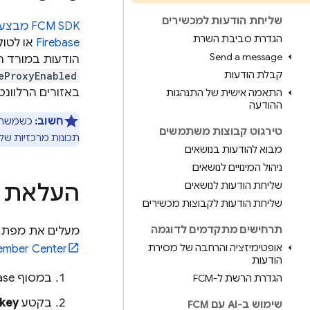
שליחת הודעות למכשירים
SDK מבצע שינוי פונקציונליות של שיטות בשני תחומים עיקריים: מיפוי של טוקן APNs ל
FCM
הגדרת סביבת השרת
Firebase
או לטוקן הר
Send a message‪
הודעות במורד הזרם. מפתחים ש
קבלת הודעות
eProxyEnabled
באזורים הרלוונט
התאמה אישית של התנהגות
ההודעה
חשוב:
כשמשתמשים ב-y SDK
טירגוט קבוצות משתמשים
תכונות מרכזיות של Firebase, כמ
מבוא להודעות בנושאים
ניהול המינויים לנושאים
שליחת הודעות לנושאים
העלאת מפ
שליחת הודעות לקבוצות מכשירים
תרחישים מתקדמים לדוגמה
מעלים את מפתח האימות של APNs ל-Firebase. אם עדיין אין
אופטימיזציה והרחבה של מסירת
ember Center
הודעות
במסוף
ase
הגדרת הרשת ל-FCM
בקטע
 key
שימוש ב-AI עם FCM