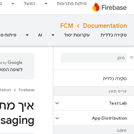
פיתוח פתרונות
הפעל
פ
FCM
Documentation
סקירה כללית
עקרונות יסוד
AI
פיתוח פת
לשפה המועד
סקירה כללית
tation
Firebase
פריט תוכן
Test Lab
Messaging באפליקציות לפ
App Distribution
מעקב