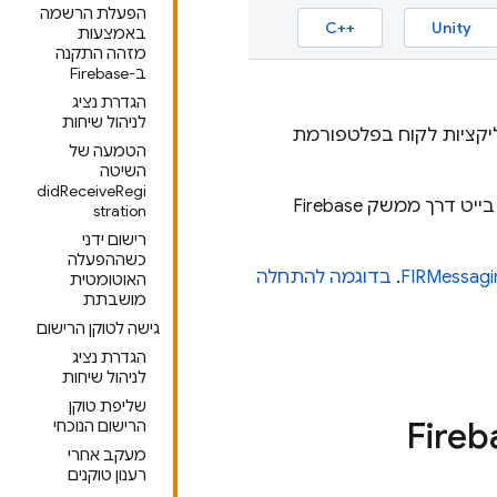
הפעלת הרשמה
C++‎
Unity
באמצעות
מזהה התקנה
ב-Firebase
הגדרת נציג
לניהול שיחות
קציות לקוח בפלטפורמת
הטמעה של
השיטה
didReceiveRegi
Firebase
stration
רישום ידני
כשההפעלה
FIRMessagi
.
בדוגמה להתחלה
האוטומטית
מושבתת
גישה לטוקן הרישום
הגדרת נציג
לניהול שיחות
שליפת טוקן
Fireb
הרישום הנוכחי
מעקב אחרי
רענון טוקנים