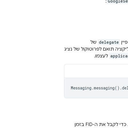
:
GoogleSe
delegate
של
יקציה תואם לפרוטוקול של נציג
applica
לעצמו.
Messaging
.
messaging
().
de
אחרי שההרשמה מסתיימת, מטרגטים מופעים של האפליקציה באמצעות ה-FID. כדי לקבל את ה-FID בזמן