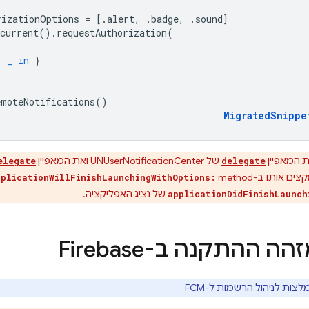
rizationOptions
=
[.
alert
,
.
badge
,
.
sound
]
current
().
requestAuthorization
(
,
_
in
}
emoteNotifications
()
MigratedSnippe
ת המאפיין
של UNUserNotificationCenter ואת המאפיין
elegate
delegate
pplicationWillFinishLaunchingWithOptions:
של נציג האפליקציה.
applicationDidFinishLaunch
 ההתקנה ב-Firebase
צות לניהול הרשמות ל-FCM