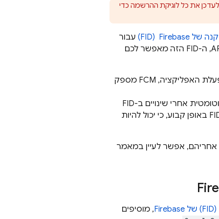
לעדכן את כל לוגיקת ההרשמה כדי
Fireba ‏ (FID)
עבור
מופע אפליקציית הלקוח בהפעלה של האפליקציה. בדומה לטוקן המכשיר של APNs, ה-FID הזה מאפשר לכם
FCM
מספק
, עוקב אוטומטית אחרי שינויים ב-FID
ומפעיל את השיטה עם FID חדש כשמתגלה שינוי. מומלץ לאחזר ולהעלות את ה-FID באופן קבוע, כי יכול להיות
אחריהם, אפשר לעיין במאמר
Fi
, מוסיפים