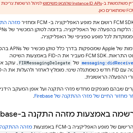
יין משתמשות ב-
Instance ID APIs שהוצאו משימוש
לניהול הרשמות צריכות 
רושם את מופע האפליקציה ב-
FCM
FCM
ומחזיר
מזהה התקנה של se
מוקדות לכל מופע ספציפי של האפליקציה.
ר של APNs בהפעלת האפליקציה,
SDK מעביר את ה-FID באמצעות השיטה
FCM
messaging:didReceive
של
FIRMessagingDelegate
י ההפעלה הראשונית.
ים שבהם מונפקים מחדש מזהי התקנה ועל אופן המעקב הידני 
חזור החיים של מזהי ההתקנה של Firebase
.
ה באמצעות מזהה התקנה ב-Firebase
הרישום של מופע האפליקציה ב-
FCM
באמצעות
מזהה ההתקנה (FID) של rebase