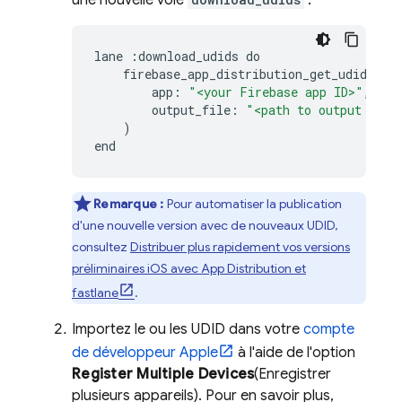
une nouvelle voie
:
lane
:
download_udids
do
firebase_app_distribution_get_udids
(
app
:
"<your Firebase app ID>"
,
output_file
:
"<path to output file
)
end
Remarque :
Pour automatiser la publication
d'une nouvelle version avec de nouveaux UDID,
consultez
Distribuer plus rapidement vos versions
préliminaires iOS avec
App Distribution
et
fastlane
.
Importez le ou les UDID dans votre
compte
de développeur Apple
à l'aide de l'option
Register Multiple Devices
(Enregistrer
plusieurs appareils). Pour en savoir plus,