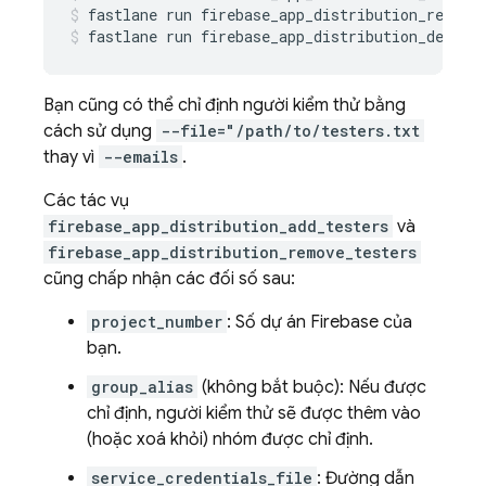
fastlane
run
firebase_app_distribution_remove
fastlane
run
firebase_app_distribution_delete
Bạn cũng có thể chỉ định người kiểm thử bằng
cách sử dụng
--file="/path/to/testers.txt
thay vì
--emails
.
Các tác vụ
firebase_app_distribution_add_testers
và
firebase_app_distribution_remove_testers
cũng chấp nhận các đối số sau:
project_number
: Số dự án Firebase của
bạn.
group_alias
(không bắt buộc): Nếu được
chỉ định, người kiểm thử sẽ được thêm vào
(hoặc xoá khỏi) nhóm được chỉ định.
service_credentials_file
: Đường dẫn