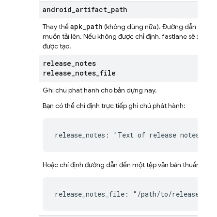
android
_
artifact
_
path
apk_path
Thay thế
(không dùng nữa). Đường dẫn tuyệt 
muốn tải lên. Nếu không được chỉ định, fastlane sẽ xác địn
được tạo.
release
_
notes
release
_
notes
_
file
Ghi chú phát hành cho bản dựng này.
Bạn có thể chỉ định trực tiếp ghi chú phát hành:
release_notes: "Text of release notes"
Hoặc chỉ định đường dẫn đến một tệp văn bản thuần tuý:
release_notes_file: "/path/to/release-not