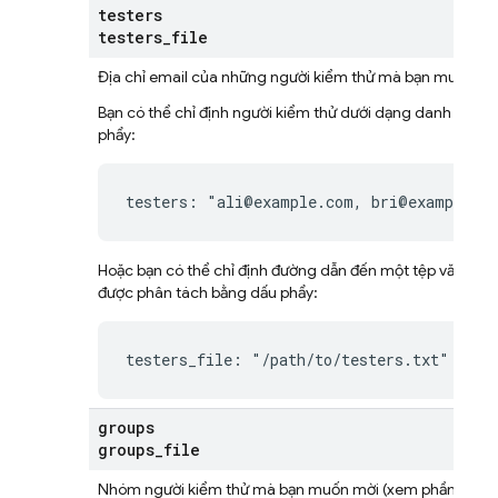
testers
testers
_
file
Địa chỉ email của những người kiểm thử mà bạn muốn mờ
Bạn có thể chỉ định người kiểm thử dưới dạng danh sách 
phẩy:
testers: "ali@example.com, bri@example.c
Hoặc bạn có thể chỉ định đường dẫn đến một tệp văn bản 
được phân tách bằng dấu phẩy:
testers_file: "/path/to/testers.txt"
groups
groups
_
file
Nhóm người kiểm thử mà bạn muốn mời (xem phần
Quản 