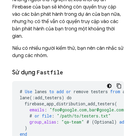
Firebase của bạn sẽ không còn quyền truy cập
vào các bản phát hành trong dự án của bạn nữa,
nhưng họ có thể vẫn có quyền truy cập vào các
bản phát hành của bạn trong một khoảng thời
gian.
Nếu có nhiều người kiểm thử, bạn nên cân nhắc sử
dụng các nhóm.
Sử dụng
Fastfile
#
Use
lanes
to
add
or
remove
testers
from
a
pro
lane
(
:
add_testers
)
do
firebase_app_distribution_add_testers
(
emails
:
"foo@google.com,bar@google.com"
#
or
file
:
"/path/to/testers.txt"
group_alias
:
"qa-team"
#
(
Optional
)
add
te
)
end