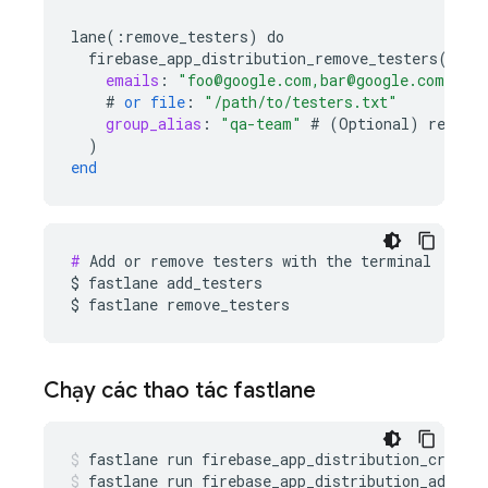
lane
(
:
remove_testers
)
do
firebase_app_distribution_remove_testers
(
emails
:
"foo@google.com,bar@google.com"
#
or
file
:
"/path/to/testers.txt"
group_alias
:
"qa-team"
#
(
Optional
)
remove
)
end
#
 Add or remove testers with the terminal

$ fastlane add_testers

$ fastlane remove_testers
Chạy các thao tác fastlane
fastlane
run
firebase_app_distribution_create
fastlane
run
firebase_app_distribution_add_te