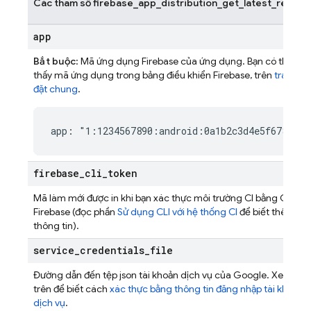
Các tham số firebase_app_distribution_get_latest_releas
app
Bắt buộc
: Mã ứng dụng Firebase của ứng dụng. Bạn có thể tìm
thấy mã ứng dụng trong bảng điều khiển
Firebase
, trên
trang Cà
đặt chung
.
app: "1:1234567890:android:0a1b2c3d4e5f67890"
firebase
_
cli
_
token
Mã làm mới được in khi bạn xác thực môi trường CI bằng CLI
Firebase
(đọc phần
Sử dụng CLI với hệ thống CI
để biết thêm
thông tin).
service
_
credentials
_
file
Đường dẫn đến tệp json tài khoản dịch vụ của Google. Xem ph
trên để biết cách
xác thực bằng thông tin đăng nhập tài khoản
dịch vụ
.