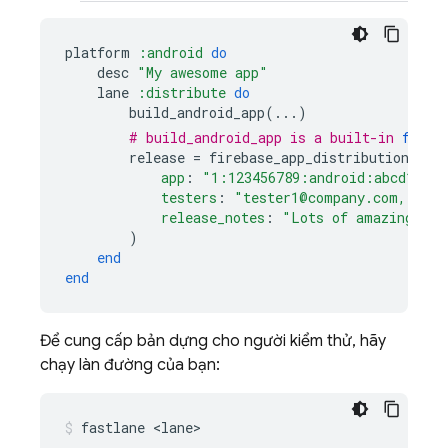
platform
:android
do
desc
"My awesome app"
lane
:distribute
do
build_android_app
(
...
)
# build_android_app is a built-in 
fastl
release
=
firebase_app_distribution
(
app
:
"1:123456789:android:abcd1234"
testers
:
"tester1@company.com, test
release_notes
:
"Lots of amazing new
)
end
end
Để cung cấp bản dựng cho người kiểm thử, hãy
chạy làn đường của bạn:
fastlane <lane>