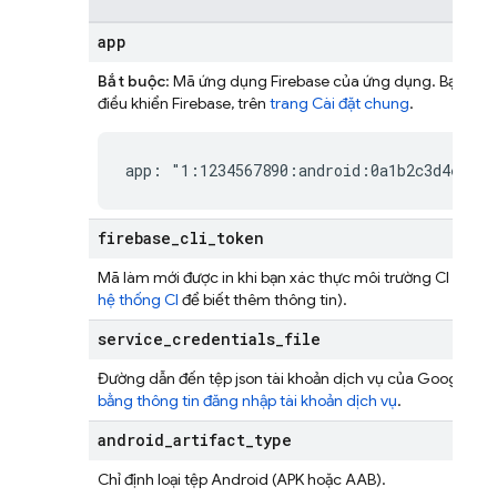
app
Bắt buộc
: Mã ứng dụng Firebase của ứng dụng. Bạn có 
điều khiển
Firebase
, trên
trang Cài đặt chung
.
app: "1:1234567890:android:0a1b2c3d4e5f67
firebase
_
cli
_
token
Mã làm mới được in khi bạn xác thực môi trường CI bằng 
hệ thống CI
để biết thêm thông tin).
service
_
credentials
_
file
Đường dẫn đến tệp json tài khoản dịch vụ của Google. X
bằng thông tin đăng nhập tài khoản dịch vụ
.
android
_
artifact
_
type
Chỉ định loại tệp Android (APK hoặc AAB).