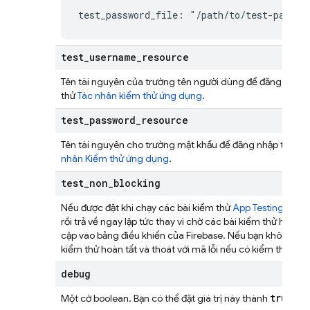
test_password_file: "/path/to/test-passwo
test
_
username
_
resource
Tên tài nguyên của trường tên người dùng để đăng nhập 
thử
Tác nhân kiểm thử ứng dụng
.
test
_
password
_
resource
Tên tài nguyên cho trường mật khẩu để đăng nhập tự độ
nhân Kiểm thử ứng dụng
.
test
_
non
_
blocking
Nếu được đặt khi chạy các bài kiểm thử
App Testing Agen
rồi trả về ngay lập tức thay vì chờ các bài kiểm thử hoàn 
cập vào bảng điều khiển của Firebase. Nếu bạn không đặt 
kiểm thử hoàn tất và thoát với mã lỗi nếu có kiểm thử nà
debug
true
Một cờ boolean. Bạn có thể đặt giá trị này thành
để i