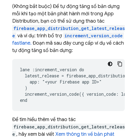
(Không bắt buộc) Để tự động tăng số bản dựng
mỗi khi tạo một bản phát hành mới trong App
Distribution, bạn có thể sử dụng thao tác
firebase_app_distribution_get_latest_releas
e
và ví dụ: trình bổ trợ
increment_version_code
fastlane.
Đoạn mã sau đây cung cấp ví dụ về cách
tự động tăng số bản dựng:
lane :increment_version do

  latest_release = firebase_app_distribution_get
    app: "<your Firebase app ID>"

  )

  increment_version_code({ version_code: latest_
Để tìm hiểu thêm về thao tác
firebase_app_distribution_get_latest_releas
e
, hãy xem bài viết
Xem thông tin về bản phát