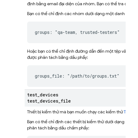
định bằng
email đại diện của nhóm
. Bạn có thể tra cứu e
Bạn có thể chỉ định các nhóm dưới dạng một danh sách 
groups: "qa-team, trusted-testers"
Hoặc bạn có thể chỉ định đường dẫn đến một tệp văn bản
được phân tách bằng dấu phẩy:
groups_file: "/path/to/groups.txt"
test
_
devices
test
_
devices
_
file
Thiết bị kiểm thử mà bạn muốn chạy các kiểm thử
Tác nh
Bạn có thể chỉ định các thiết bị kiểm thử dưới dạng danh 
phân tách bằng dấu chấm phẩy: