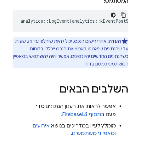
המשתמש:
analytics
::
LogEvent
(
analytics
::
kEventPostScore
,
הערה:
אחרי רישום הנכס, יכול להיות שיחלפו עד 24 שעות
עד שהנתונים שנאספו באמצעות הנכס ייכללו בדוחות.
כשהנתונים החדשים יהיו זמינים, אפשר יהיה להשתמש במאפיין
המשתמש כמסנן בדוח.
השלבים הבאים
אפשר לראות את רענון הנתונים מדי
פעם ב
מסוף
Firebase
.
מומלץ לעיין במדריכים בנושא
אירועים
ו
מאפייני משתמשים
.