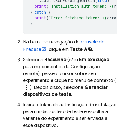
.
authTokenForcingRefresh
(
true
)
print
(
"Installation auth token: 
\(
result
}
catch
{
print
(
"Error fetching token: 
\(
error
)
"
)
}
Na barra de navegação do
console do
Firebase
, clique em
Teste A/B
.
Selecione
Rascunho
(e/ou
Em execução
para experimentos da Configuração
remota), passe o cursor sobre seu
experimento e clique no menu de contexto (
more_vert
). Depois disso, selecione
Gerenciar
dispositivos de teste
.
Insira o token de autenticação de instalação
para um dispositivo de teste e escolha a
variante do experimento a ser enviada a
esse dispositivo.