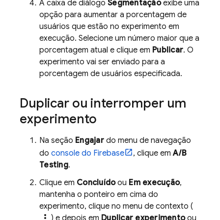
A caixa de diálogo
Segmentação
exibe uma
opção para aumentar a porcentagem de
usuários que estão no experimento em
execução. Selecione um número maior que a
porcentagem atual e clique em
Publicar
. O
experimento vai ser enviado para a
porcentagem de usuários especificada.
Duplicar ou interromper um
experimento
Na seção
Engajar
do menu de navegação
do
console do
Firebase
, clique em
A/B
Testing
.
Clique em
Concluído
ou
Em execução
,
mantenha o ponteiro em cima do
experimento, clique no menu de contexto (
more_vert
) e depois em
Duplicar experimento
ou