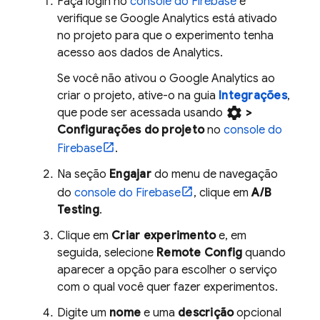
Faça login no
console do
Firebase
e
verifique se
Google Analytics
está ativado
no projeto para que o experimento tenha
acesso aos dados de
Analytics
.
Se você não ativou o
Google Analytics
ao
criar o projeto, ative-o na guia
Integrações
,
settings
que pode ser acessada usando
>
Configurações do projeto
no
console do
Firebase
.
Na seção
Engajar
do menu de navegação
do
console do
Firebase
, clique em
A/B
Testing
.
Clique em
Criar experimento
e, em
seguida, selecione
Remote Config
quando
aparecer a opção para escolher o serviço
com o qual você quer fazer experimentos.
Digite um
nome
e uma
descrição
opcional