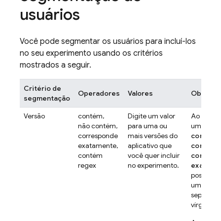
usuários
Você pode segmentar os usuários para incluí-los
no seu experimento usando os critérios
mostrados a seguir.
Critério de
Operadores
Valores
Observa
segmentação
Versão
contém,
Digite um valor
Ao usar 
não contém,
para uma ou
um dos o
corresponde
mais versões do
contém
,
exatamente,
aplicativo que
contém
contém
você quer incluir
corresp
regex
no experimento.
exatame
possível 
uma lista
separado
vírgula.