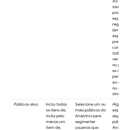
Ao usar o
contém 
possível c
expressõ
regulare
(em inglê
expressão
precisa
correspo
toda a st
versão de
ou parte 
as âncor
para cor
ao começo
ou a tod
string de
Públicos-alvo
Inclui todos
Selecione um ou
Alguns
os itens de,
mais públicos do
experime
inclui pelo
Analytics
para
segment
menos um
segmentar
públicos
item de,
usuários que
Analytics