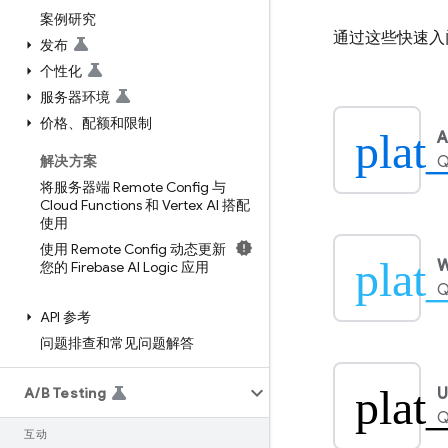
案例研究
通过这些快速入
发布
个性化
服务器环境
价格、配额和限制
plat
A
解决方案
Q
将服务器端 Remote Config 与
Cloud Functions 和 Vertex AI 搭配
使用
使用 Remote Config 动态更新
plat
您的 Firebase AI Logic 应用
Q
API 参考
问题排查和常见问题解答
plat
A
/
B Testing
U
Q
互动