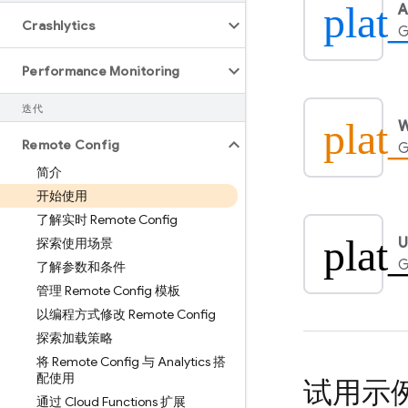
plat
A
Crashlytics
G
Performance Monitoring
迭代
plat
Remote Config
G
简介
开始使用
了解实时 Remote Config
plat
U
探索使用场景
G
了解参数和条件
管理 Remote Config 模板
以编程方式修改 Remote Config
探索加载策略
将 Remote Config 与 Analytics 搭
配使用
试用示
通过 Cloud Functions 扩展