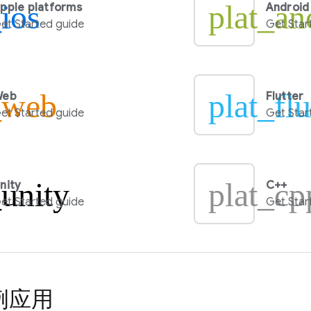
_ios
plat_an
pple platforms
Android
et Started guide
Get Star
_web
plat_flu
Web
Flutter
et Started guide
Get Star
_unity
plat_cp
nity
C++
et Started guide
Get Star
例应用