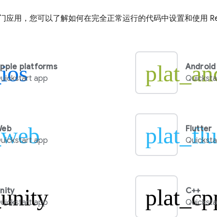
门应用，您可以了解如何在完全正常运行的代码中设置和使用
R
_ios
plat_an
pple platforms
Android
uickstart app
Quicksta
_web
plat_flu
Web
Flutter
uickstart app
Quicksta
_unity
plat_cp
nity
C++
uickstart app
Quicksta