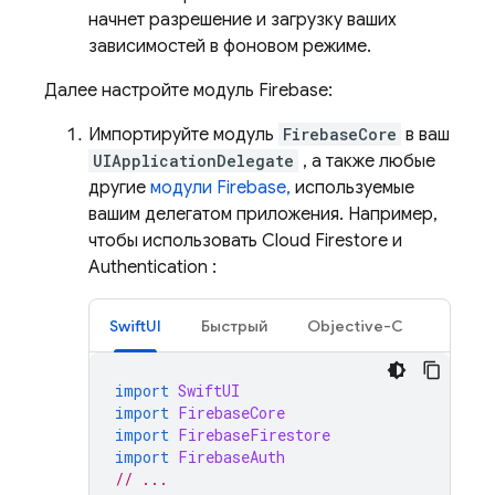
начнет разрешение и загрузку ваших
зависимостей в фоновом режиме.
Далее настройте модуль Firebase:
Импортируйте модуль
FirebaseCore
в ваш
UIApplicationDelegate
, а также любые
другие
модули Firebase,
используемые
вашим делегатом приложения. Например,
чтобы использовать
Cloud Firestore
и
Authentication
:
SwiftUI
Быстрый
Objective-C
import
SwiftUI
import
FirebaseCore
import
FirebaseFirestore
import
FirebaseAuth
// ...