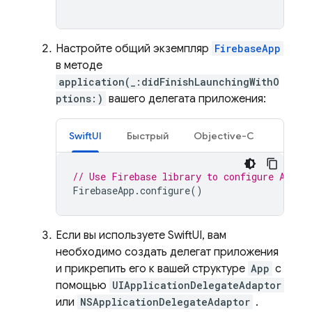
Настройте общий экземпляр
FirebaseApp
в методе
application(_:didFinishLaunchingWithO
ptions:)
вашего делегата приложения:
SwiftUI
Быстрый
Objective-C
// Use Firebase library to configure APIs
FirebaseApp
.
configure
()
Если вы используете SwiftUI, вам
необходимо создать делегат приложения
и прикрепить его к вашей структуре
App
с
помощью
UIApplicationDelegateAdaptor
или
NSApplicationDelegateAdaptor
.