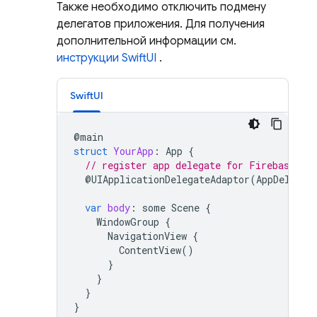
Также необходимо отключить подмену
делегатов приложения. Для получения
дополнительной информации см.
инструкции SwiftUI
.
SwiftUI
@
main
struct
YourApp
:
App
{
// register app delegate for Firebase se
@
UIApplicationDelegateAdaptor
(
AppDelegat
var
body
:
some
Scene
{
WindowGroup
{
NavigationView
{
ContentView
()
}
}
}
}