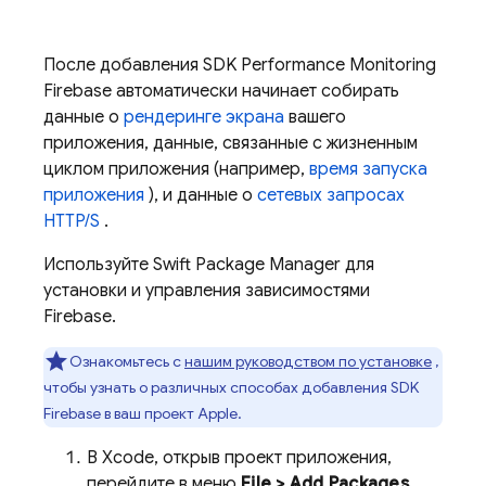
После добавления SDK
Performance Monitoring
Firebase автоматически начинает собирать
данные о
рендеринге экрана
вашего
приложения, данные, связанные с жизненным
циклом приложения (например,
время запуска
приложения
), и данные о
сетевых запросах
HTTP/S
.
Используйте Swift Package Manager для
установки и управления зависимостями
Firebase.
Ознакомьтесь с
нашим руководством по установке
,
чтобы узнать о различных способах добавления SDK
Firebase в ваш проект Apple.
В Xcode, открыв проект приложения,
перейдите в меню
File > Add Packages
.